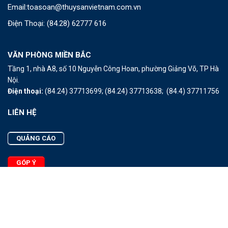
Email:
toasoan@thuysanvietnam.com.vn
Điện Thoại:
(84.28) 62777 616
VĂN PHÒNG MIỀN BẮC
Tầng 1, nhà A8, số 10 Nguyễn Công Hoan, phường Giảng Võ, TP Hà
Nội.
Điện thoại:
(84.24) 37713699;
(84.24) 37713638;
(84.4) 37711756
LIÊN HỆ
QUẢNG CÁO
GÓP Ý
LIÊN HỆ
Quảng Cáo
Góp Ý