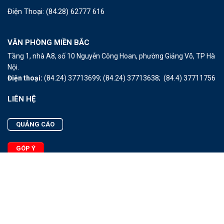
Điện Thoại:
(84.28) 62777 616
VĂN PHÒNG MIỀN BẮC
Tầng 1, nhà A8, số 10 Nguyễn Công Hoan, phường Giảng Võ, TP Hà
Nội.
Điện thoại:
(84.24) 37713699;
(84.24) 37713638;
(84.4) 37711756
LIÊN HỆ
QUẢNG CÁO
GÓP Ý
LIÊN HỆ
Quảng Cáo
Góp Ý
Facebook