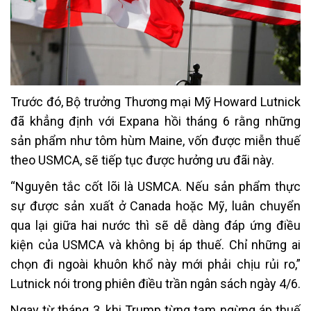
Trước đó, Bộ trưởng Thương mại Mỹ Howard Lutnick
đã khẳng định với Expana hồi tháng 6 rằng những
sản phẩm như tôm hùm Maine, vốn được miễn thuế
theo USMCA, sẽ tiếp tục được hưởng ưu đãi này.
“Nguyên tắc cốt lõi là USMCA. Nếu sản phẩm thực
sự được sản xuất ở Canada hoặc Mỹ, luân chuyển
qua lại giữa hai nước thì sẽ dễ dàng đáp ứng điều
kiện của USMCA và không bị áp thuế. Chỉ những ai
chọn đi ngoài khuôn khổ này mới phải chịu rủi ro,”
Lutnick nói trong phiên điều trần ngân sách ngày 4/6.
Ngay từ tháng 3, khi Trump từng tạm ngừng áp thuế