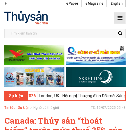
ePaper
eMagazine
English
09-02-2026
London, UK - Hội nghị Thượng đỉnh Đổi mới Sáng tạo tron
Sự kiện
Tin tức - Sự kiện
Nghề cá thế giới
T3, 15/07/2025 05:43
Canada: Thủy sản “thoát