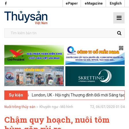
ePaper
eMagazine
English
2-2026
London, UK - Hội nghị Thượng đỉnh Đổi mới Sáng tạo trong N
Sự kiện
Nuôi trồng thủy sản
Khuyến ngư - Mô hình
T2, 06/07/2020 01:04
Chậm quy hoạch, nuôi tôm