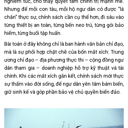
nghiêm túc, cho thấy quyết tâm chính trị mạnh mẽ.
Nhưng để mỗi con tàu, mỗi hộ ngư dân có được “lá
chắn” thực sự, chính sách cần cụ thể hơn, đi sâu vào
từng thiết bị an toàn, từng bến neo trú, từng gói bảo
hiểm, từng buổi tập huấn.
Bài toán ở đây không chỉ là ban hành văn bản chỉ đạo,
mà là sự phối hợp chặt chẽ của bốn mắt xích: Trung
ương chỉ đạo – địa phương thực thi – cộng đồng ngư
dân tham gia – doanh nghiệp hỗ trợ kỹ thuật và tài
chính. Khi các mắt xích gắn kết, chính sách mới thực
sự thấm vào đời sống, để ngư dân yên tâm bám biển,
giữ sinh kế và góp phần bảo vệ chủ quyền biển đảo.