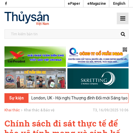
ePaper
eMagazine
English
026
London, UK - Hội nghị Thượng đỉnh Đổi mới Sáng tạo trong Ngành
Sự kiện
Khai thác
Khai thác & Bảo vệ
T3, 16/09/2025 10:06
Chính sách đi sát thực tế để