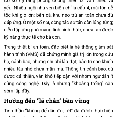
Cơ sở hạ tầng phòng chống thiên tai vẫn thiếu và
yếu: Nhiều ngôi nhà ven biển chỉ là cấp 4, mái tôn dễ
tốc khi gió lớn; bến cá, khu neo trú an toàn chưa đủ
đáp ứng. Ở một số nơi, công tác sơ tán còn lúng túng;
diễn tập ứng phó mang tính hình thức, chưa tạo được
kỹ năng thực tế cho bà con.
Trang thiết bị an toàn, đặc biệt là hệ thống giám sát
hành trình (VMS) đã chứng minh giá trị lớn trong cứu
hộ, cảnh báo, nhưng chi phí lắp đặt, bảo trì cao khiến
nhiều tàu nhỏ chưa mặn mà. Thông tin cảnh báo, dù
được cải thiện, vẫn khó tiếp cận với nhóm ngư dân ít
dùng công nghệ. Đây là những “khoảng trống” cần
sớm lấp đầy.
Hướng đến “lá chắn” bền vững
Tinh thần “không để dân đói, rét” đã được thực hiện