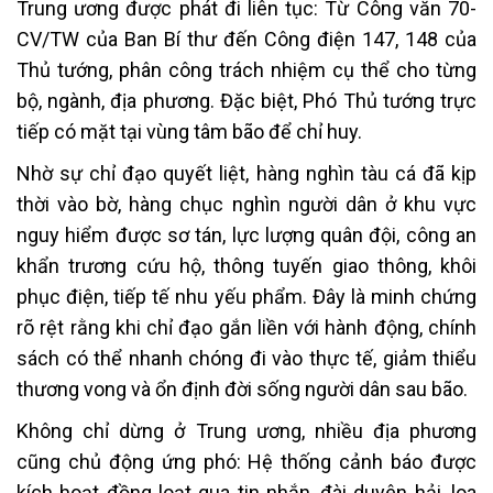
Trung ương được phát đi liên tục: Từ Công văn 70-
CV/TW của Ban Bí thư đến Công điện 147, 148 của
Thủ tướng, phân công trách nhiệm cụ thể cho từng
bộ, ngành, địa phương. Đặc biệt, Phó Thủ tướng trực
tiếp có mặt tại vùng tâm bão để chỉ huy.
Nhờ sự chỉ đạo quyết liệt, hàng nghìn tàu cá đã kịp
thời vào bờ, hàng chục nghìn người dân ở khu vực
nguy hiểm được sơ tán, lực lượng quân đội, công an
khẩn trương cứu hộ, thông tuyến giao thông, khôi
phục điện, tiếp tế nhu yếu phẩm. Đây là minh chứng
rõ rệt rằng khi chỉ đạo gắn liền với hành động, chính
sách có thể nhanh chóng đi vào thực tế, giảm thiểu
thương vong và ổn định đời sống người dân sau bão.
Không chỉ dừng ở Trung ương, nhiều địa phương
cũng chủ động ứng phó: Hệ thống cảnh báo được
kích hoạt đồng loạt qua tin nhắn, đài duyên hải, loa