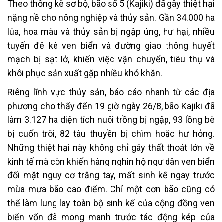
Theo thống kê sơ bộ, bão số 5 (Kajiki) đã gây thiệt hại
nặng nề cho nông nghiệp và thủy sản. Gần 34.000 ha
lúa, hoa màu và thủy sản bị ngập úng, hư hại, nhiều
tuyến đê kè ven biển và đường giao thông huyết
mạch bị sạt lở, khiến việc vận chuyển, tiêu thụ và
khôi phục sản xuất gặp nhiều khó khăn.
Riêng lĩnh vực thủy sản, báo cáo nhanh từ các địa
phương cho thấy đến 19 giờ ngày 26/8, bão Kajiki đã
làm 3.127 ha diện tích nuôi trồng bị ngập, 93 lồng bè
bị cuốn trôi, 82 tàu thuyền bị chìm hoặc hư hỏng.
Những thiệt hại này không chỉ gây thất thoát lớn về
kinh tế mà còn khiến hàng nghìn hộ ngư dân ven biển
đối mặt nguy cơ trắng tay, mất sinh kế ngay trước
mùa mưa bão cao điểm. Chỉ một cơn bão cũng có
thể làm lung lay toàn bộ sinh kế của cộng đồng ven
biển vốn đã mong manh trước tác động kép của