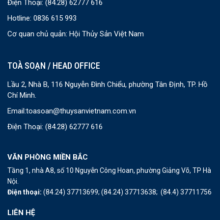
Điện Thoại:
(84.28) 62777 616
Hotline: 0836 615 993
Cơ quan chủ quản: Hội Thủy Sản Việt Nam
TOÀ SOẠN / HEAD OFFICE
Lầu 2, Nhà B, 116 Nguyễn Đình Chiểu, phường Tân Định, TP. Hồ
Chí Minh.
Email:
toasoan@thuysanvietnam.com.vn
Điện Thoại:
(84.28) 62777 616
VĂN PHÒNG MIỀN BẮC
Tầng 1, nhà A8, số 10 Nguyễn Công Hoan, phường Giảng Võ, TP Hà
Nội.
Điện thoại:
(84.24) 37713699;
(84.24) 37713638;
(84.4) 37711756
LIÊN HỆ