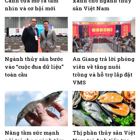
Cánh cửa mở ra tầm
xanh cho ngành thủy
nhìn và cơ hội mới
sản Việt Nam
Ngành thủy sản bước
An Giang trả lời phóng
vào “cuộc đua dữ liệu”
viên về tăng nuôi
toàn cầu
trồng và hỗ trợ lắp đặt
VMS
Nâng tầm sức mạnh
Thị phần thủy sản Việt