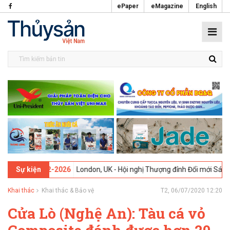
ePaper
eMagazine
English
3 -
09-02-2026
London, UK - Hội nghị Thượng đỉnh Đổi mới Sáng tạo 
Sự kiện
Khai thác
Khai thác & Bảo vệ
T2, 06/07/2020 12:20
Cửa Lò (Nghệ An): Tàu cá vỏ