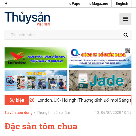
ePaper
eMagazine
English
-2026
London, UK - Hội nghị Thượng đỉnh Đổi mới Sáng tạo trong Ngà
Sự kiện
Tư vấn tiêu dùng
Thông tin sản phẩm
T2, 06/07/2020 10:15
Đặc sản tôm chua