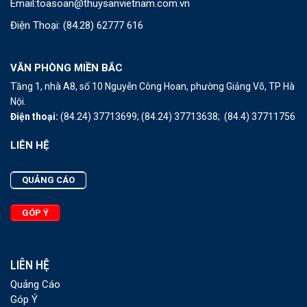
Email:
toasoan@thuysanvietnam.com.vn
Điện Thoại:
(84.28) 62777 616
VĂN PHÒNG MIỀN BẮC
Tầng 1, nhà A8, số 10 Nguyễn Công Hoan, phường Giảng Võ, TP Hà
Nội.
Điện thoại:
(84.24) 37713699;
(84.24) 37713638;
(84.4) 37711756
LIÊN HỆ
QUẢNG CÁO
GÓP Ý
LIÊN HỆ
Quảng Cáo
Góp Ý