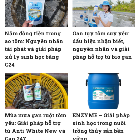
Nấm đồng tiền trong
Gan tụy tôm suy yếu:
ao tôm: Nguyên nhân
dấu hiệu nhận biết,
tái phát và giải pháp
nguyên nhân và giải
xử lý sinh học bằng
pháp hỗ trợ từ bio gan
G24
Mùa mưa gan ruột tôm
ENZYME – Giải pháp
yếu: Giải pháp hỗ trợ
sinh học trong nuôi
từ Anti White New và
trồng thủy sản bền
Gan 247
vững