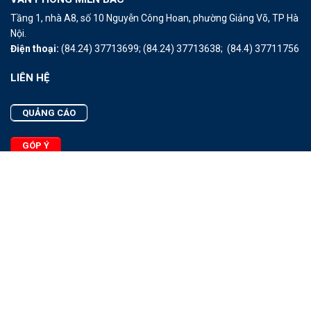
Tầng 1, nhà A8, số 10 Nguyễn Công Hoan, phường Giảng Võ, TP Hà
Nội.
Điện thoại:
(84.24) 37713699;
(84.24) 37713638;
(84.4) 37711756
LIÊN HỆ
QUẢNG CÁO
GÓP Ý
LIÊN HỆ
Quảng Cáo
Góp Ý
Facebook
2025 - © Bản quyền thuộc Tạp chí Thủy sản Việt Nam