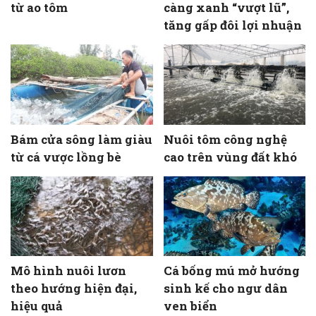
từ ao tôm
càng xanh “vượt lũ”,
tăng gấp đôi lợi nhuận
Bám cửa sông làm giàu
Nuôi tôm công nghệ
từ cá vược lồng bè
cao trên vùng đất khó
Mô hình nuôi lươn
Cá bống mú mở hướng
theo hướng hiện đại,
sinh kế cho ngư dân
hiệu quả
ven biển