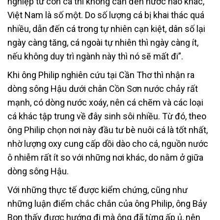
nghiệp từ con cá thì không cần đến nước nào khác,
Việt Nam là số một. Do số lượng cá bị khai thác quá
nhiều, dẫn đến cá trong tự nhiên cạn kiệt, dân số lại
ngày càng tăng, cá ngoài tự nhiên thì ngày càng ít,
nếu không duy trì ngành này thì nó sẽ mất đi”.
Khi ông Philip nghiên cứu tại Cần Thơ thì nhận ra
dòng sông Hậu dưới chân Cồn Sơn nước chảy rất
mạnh, có dòng nước xoáy, nên cá chẽm và các loại
cá khác tập trung về đây sinh sôi nhiều. Từ đó, theo
ông Philip chọn nơi này đầu tư bè nuôi cá là tốt nhất,
nhờ lượng oxy cung cấp dồi dào cho cá, nguồn nước
ô nhiễm rất ít so với những nơi khác, do nằm ở giữa
dòng sông Hậu.
Với những thực tế được kiểm chứng, cũng như
những luận điểm chắc chắn của ông Philip, ông Bảy
Bon thấy được hướng đi mà ông đã từng ấp ủ, nên