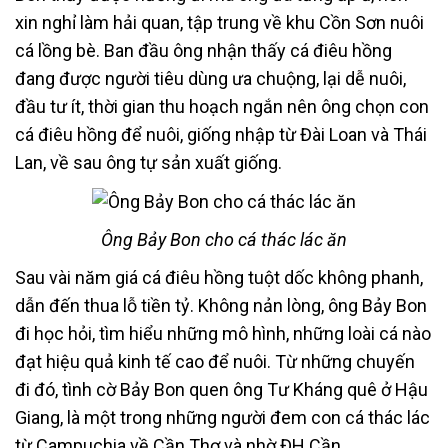
xin nghỉ làm hải quan, tập trung về khu Cồn Sơn nuôi
cá lồng bè. Ban đầu ông nhận thấy cá điêu hồng
đang được người tiêu dùng ưa chuộng, lại dễ nuôi,
đầu tư ít, thời gian thu hoạch ngắn nên ông chọn con
cá điêu hồng để nuôi, giống nhập từ Đài Loan và Thái
Lan, về sau ông tự sản xuất giống.
Ông Bảy Bon cho cá thác lác ăn
Sau vài năm giá cá điêu hồng tuột dốc không phanh,
dẫn đến thua lỗ tiền tỷ. Không nản lòng, ông Bảy Bon
đi học hỏi, tìm hiểu những mô hình, những loài cá nào
đạt hiệu quả kinh tế cao để nuôi. Từ những chuyến
đi đó, tình cờ Bảy Bon quen ông Tư Kháng quê ở Hậu
Giang, là một trong những người đem con cá thác lác
từ Campuchia về Cần Thơ và nhờ ĐH Cần