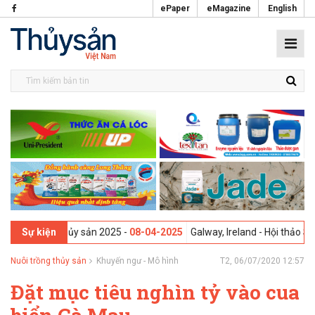
ePaper
eMagazine
English
c phẩm Thủy sản 2025 -
08-04-2025
Galway, Ireland - Hội thảo Sáng k
Sự kiện
Nuôi trồng thủy sản
Khuyến ngư - Mô hình
T2, 06/07/2020 12:57
Đặt mục tiêu nghìn tỷ vào cua