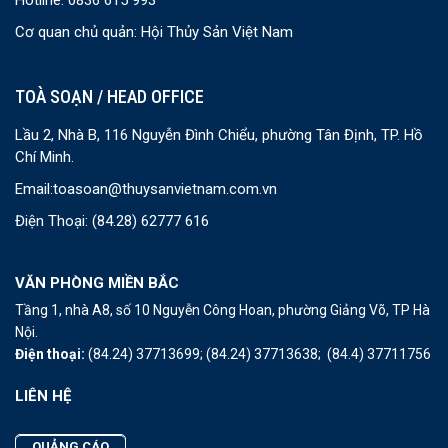
Hotline: 0836 615 993
Cơ quan chủ quản: Hội Thủy Sản Việt Nam
TOÀ SOẠN / HEAD OFFICE
Lầu 2, Nhà B, 116 Nguyễn Đình Chiểu, phường Tân Định, TP. Hồ
Chí Minh.
Email:
toasoan@thuysanvietnam.com.vn
Điện Thoại:
(84.28) 62777 616
VĂN PHÒNG MIỀN BẮC
Tầng 1, nhà A8, số 10 Nguyễn Công Hoan, phường Giảng Võ, TP Hà
Nội.
Điện thoại:
(84.24) 37713699;
(84.24) 37713638;
(84.4) 37711756
LIÊN HỆ
QUẢNG CÁO