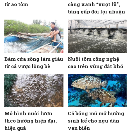
từ ao tôm
càng xanh “vượt lũ”,
tăng gấp đôi lợi nhuận
Bám cửa sông làm giàu
Nuôi tôm công nghệ
từ cá vược lồng bè
cao trên vùng đất khó
Mô hình nuôi lươn
Cá bống mú mở hướng
theo hướng hiện đại,
sinh kế cho ngư dân
hiệu quả
ven biển