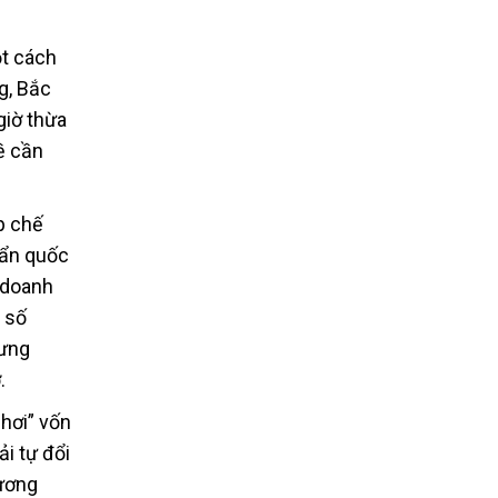
ột cách
g, Bắc
giờ thừa
ề cần
p chế
uẩn quốc
 doanh
g số
hưng
.
hơi” vốn
i tự đổi
hương