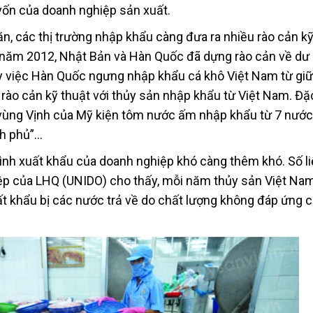
 vốn của doanh nghiệp sản xuất.
ăn, các thị trường nhập khẩu càng đưa ra nhiều rào cản kỹ
ụ năm 2012, Nhật Bản và Hàn Quốc đã dựng rào cản về dư
y việc Hàn Quốc ngưng nhập khẩu cá khô Việt Nam từ gi
ào cản kỹ thuật với thủy sản nhập khẩu từ Việt Nam. Đặc
vùng Vịnh của Mỹ kiện tôm nước ấm nhập khẩu từ 7 nước,
nh phủ”…
hình xuất khẩu của doanh nghiệp khó càng thêm khó. Số l
iệp của LHQ (UNIDO) cho thấy, mỗi năm thủy sản Việt Na
ất khẩu bị các nước trả về do chất lượng không đáp ứng c