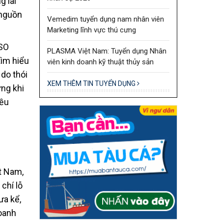
g lái
 nguồn
Vemedim tuyển dụng nam nhân viên
Marketing lĩnh vực thú cưng
ISO
PLASMA Việt Nam: Tuyển dụng Nhân
tìm hiểu
viên kinh doanh kỹ thuật thủy sản
do thói
XEM THÊM TIN TUYỂN DỤNG
ững khi
iều
ệt Nam,
 chí lỗ
ưa kể,
doanh