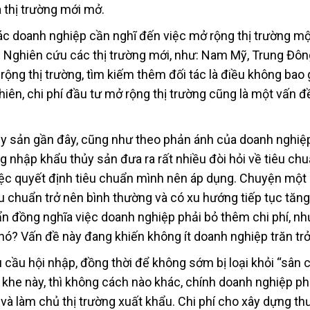
 thị trường mới mở.
các doanh nghiệp cần nghĩ đến việc mở rộng thị trường m
n. Nghiên cứu các thị trường mới, như: Nam Mỹ, Trung Đôn
ộng thị trường, tìm kiếm thêm đối tác là điều không bao 
hiên, chi phí đầu tư mở rộng thị trường cũng là một vấn đ
hủy sản gần đây, cũng như theo phản ánh của doanh nghiệ
ng nhập khẩu thủy sản đưa ra rất nhiều đòi hỏi về tiêu ch
 việc quyết định tiêu chuẩn mình nên áp dụng. Chuyện một
êu chuẩn trở nên bình thường và có xu hướng tiếp tục tăn
n đồng nghĩa việc doanh nghiệp phải bỏ thêm chi phí, n
nó? Vấn đề này đang khiến không ít doanh nghiệp trăn trở
cầu hội nhập, đồng thời để không sớm bị loại khỏi “sân c
khe này, thì không cách nào khác, chính doanh nghiệp phả
 và làm chủ thị trường xuất khẩu. Chi phí cho xây dựng t