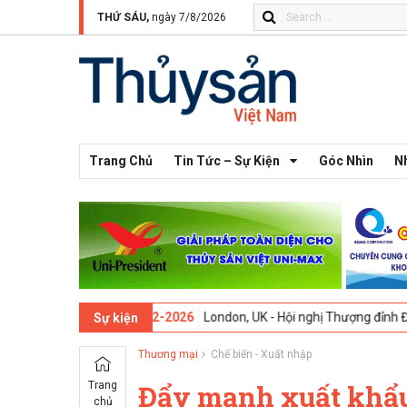
THỨ SÁU,
ngày 7/8/2026
Trang Chủ
Tin Tức – Sự Kiện
Góc Nhìn
N
ứ 13 -
09-02-2026
London, UK - Hội nghị Thượng đỉnh Đổi mới Sáng tạ
Sự kiện
Thương mại
Chế biến - Xuất nhập
Trang
Đẩy mạnh xuất khẩu
chủ