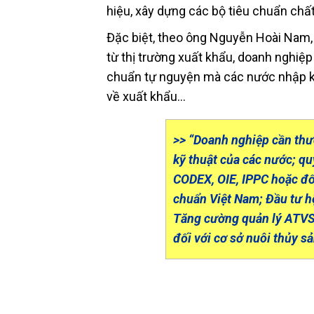
hiệu, xây dựng các bộ tiêu chuẩn chất 
Đặc biệt, theo ông Nguyễn Hoài Nam,
từ thị trường xuất khẩu, doanh nghiệ
chuẩn tự nguyện mà các nước nhập kh
về xuất khẩu…
>> “Doanh nghiệp cần thư
kỹ thuật của các nước; qu
CODEX, OIE, IPPC hoặc đối
chuẩn Việt Nam; Đầu tư 
Tăng cường quản lý ATVS
đối với cơ sở nuôi thủy 