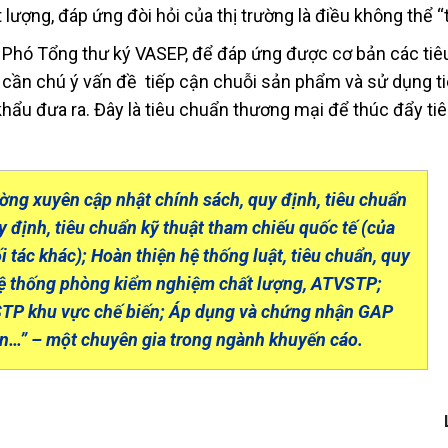
lượng, đáp ứng đòi hỏi của thị trường là điều không thể “t
 Phó Tổng thư ký VASEP, để đáp ứng được cơ bản các ti
p cần chú ý vấn đề tiếp cận chuỗi sản phẩm và sử dụng t
ẩu đưa ra. Đây là tiêu chuẩn thương mại để thúc đẩy ti
ờng xuyên cập nhật chính sách, quy định, tiêu chuẩn
y định, tiêu chuẩn kỹ thuật tham chiếu quốc tế (của
 tác khác); Hoàn thiện hệ thống luật, tiêu chuẩn, quy
hệ thống phòng kiểm nghiệm chất lượng, ATVSTP;
TP khu vực chế biến; Áp dụng và chứng nhận GAP
sản…” – một chuyên gia trong ngành khuyến cáo.