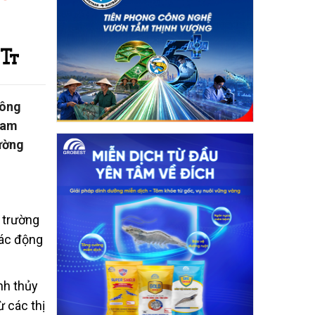
công
Nam
rường
 trường
tác động
nh thủy
 các thị