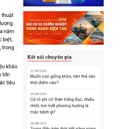
 thuật
 lượng
ữa năm
 biệt,
 trong
Kết nối chuyên gia
iệu khảo
07/08/2026
m tổn
Muốn con giống khỏe, nên thả vào
ác tiêu
thời điểm nào?
06/08/2026
Cá rô phi có thân trắng đục, nhiều
nhớt, bơi mất phương hướng là
mắc bệnh gì?
06/08/2026
Trong điều kiện thời tiết nắng nóng