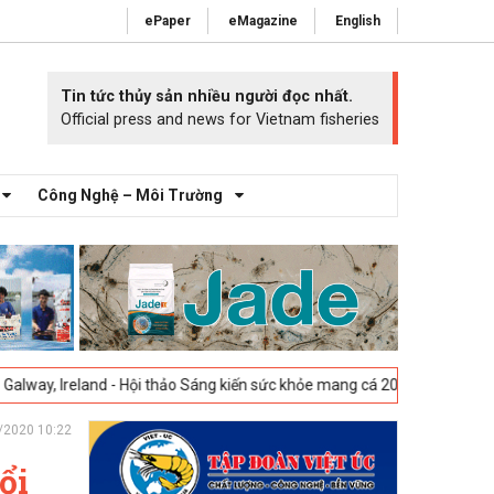
ePaper
eMagazine
English
Tin tức thủy sản nhiều người đọc nhất.
Official press and news for Vietnam fisheries
Công Nghệ – Môi Trường
 - Hội thảo Sáng kiến sức khỏe mang cá 2025 -
23-04-2025
Vigo, Tây Ba
/2020 10:22
ổi