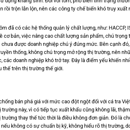
 dụng kháng sinh. Đối với tôm, phổ biến tình trạng thươn
rồi trộn lẫn lộn, nên các công ty chế biến khó truy xuất
tôm đã có các hệ thống quản lý chất lượng, như: HACCP, 
 cơ bản, việc nâng cao chất lượng sản phẩm, chú trọng 
ẩu chưa được doanh nghiệp chú ý đúng mức. Bên cạnh đó, 
truyền thống, không chú trọng mở rộng thị trường, nên nh
c, các doanh nghiệp khó trở tay. Đây là điểm yếu khiến nh
hế trên thị trường thế giới.
 chống bán phá giá với mức cao đột ngột đối với cá tra Vi
ị trường này, vì có tiếp tục xuất khẩu cũng không lãi, thậm
 trường thay thế tức thời là điều không đơn giản. Đó là ch
 nếu không có sự chuẩn bị kỹ, không hiểu rõ thị trường, 