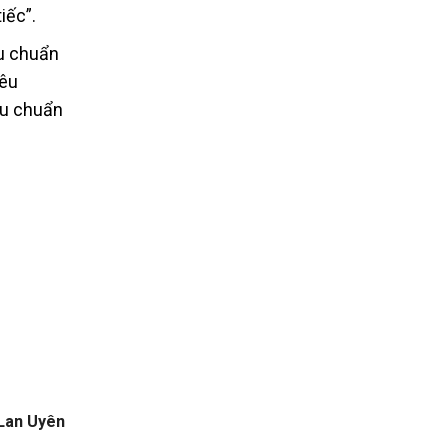
iếc”.
êu chuẩn
iêu
êu chuẩn
Lan Uyên