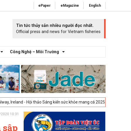
ePaper
eMagazine
English
Tin tức thủy sản nhiều người đọc nhất.
Official press and news for Vietnam fisheries
Công Nghệ – Môi Trường
d - Hội thảo Sáng kiến sức khỏe mang cá 2025 -
23-04-2025
Vigo, Tây 
/2020 10:31
m sập