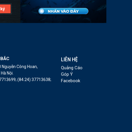
 BẮC
LIÊN HỆ
10 Nguyễn Công Hoan,
Quảng Cáo
Hà Nội.
Góp Ý
37713699;
(84.24) 37713638;
Facebook