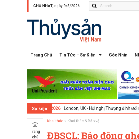
CHỦ NHẬT,
ngày 9/8/2026
Trang Chủ
Tin Tức – Sự Kiện
Góc Nhìn
N
hứ 13 -
09-02-2026
London, UK - Hội nghị Thượng đỉnh Đổi mới Sáng t
Sự kiện
Khai thác
Khai thác & Bảo vệ
Trang
ĐBSCL: Báo động ghe 
chủ