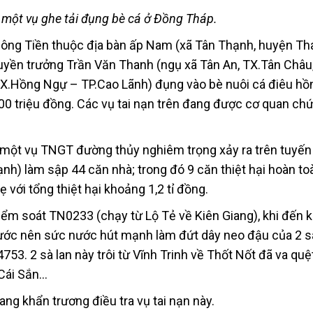
 một vụ ghe tải đụng bè cá ở Đồng Tháp.
sông Tiền thuộc địa bàn ấp Nam (xã Tân Thạnh, huyện Th
huyền trưởng Trần Văn Thanh (ngụ xã Tân An, TX.Tân Châu
TX.Hồng Ngự – TP.Cao Lãnh) đụng vào bè nuôi cá điêu hồ
500 triệu đồng. Các vụ tai nạn trên đang được cơ quan ch
, một vụ TNGT đường thủy nghiêm trọng xảy ra trên tuyế
ạnh) làm sập 44 căn nhà; trong đó 9 căn thiệt hại hoàn toà
 với tổng thiệt hại khoảng 1,2 tỉ đồng.
iểm soát TN0233 (chạy từ Lộ Tẻ về Kiên Giang), khi đến 
nước nên sức nước hút mạnh làm đứt dây neo đậu của 2 s
3. 2 sà lan này trôi từ Vĩnh Trinh về Thốt Nốt đã va quệ
 Cái Sắn…
ng khẩn trương điều tra vụ tai nạn này.