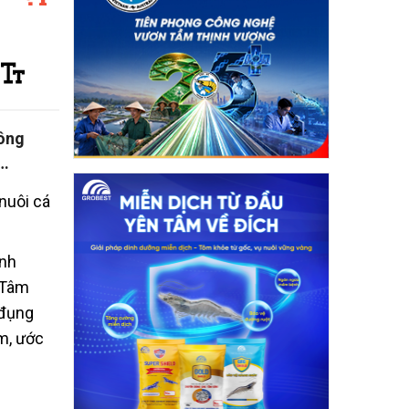
hông
n…
nuôi cá
ình
 Tâm
 đụng
ễm, ước