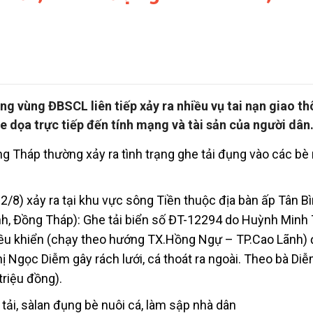
ng vùng ĐBSCL liên tiếp xảy ra nhiều vụ tai nạn giao t
 dọa trực tiếp đến tính mạng và tài sản của người dâ
g Tháp thường xảy ra tình trạng ghe tải đụng vào các bè 
/8) xảy ra tại khu vực sông Tiền thuộc địa bàn ấp Tân B
h, Đồng Tháp): Ghe tải biển số ĐT-12294 do Huỳnh Minh
ều khiển (chạy theo hướng TX.Hồng Ngự – TP.Cao Lãnh)
ị Ngọc Diễm gây rách lưới, cá thoát ra ngoài. Theo bà Di
 triệu đồng).