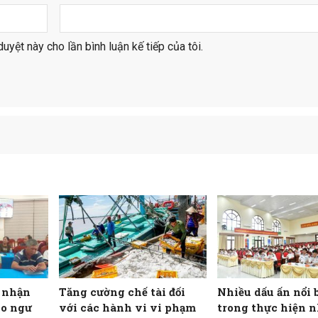
duyệt này cho lần bình luận kế tiếp của tôi.
o nhận
Tăng cường chế tài đối
Nhiều dấu ấn nổi 
ho ngư
với các hành vi vi phạm
trong thực hiện 