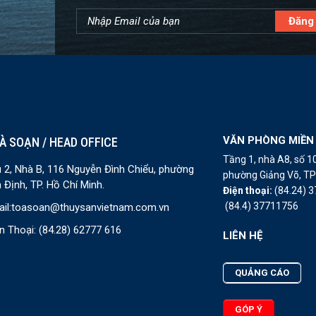
VĂN PHÒNG MIỀN
À SOẠN / HEAD OFFICE
Tầng 1, nhà A8, số 
 2, Nhà B, 116 Nguyễn Đình Chiểu, phường
phường Giảng Võ, TP 
 Định, TP. Hồ Chí Minh.
Điện thoại:
(84.24) 
(84.4) 37711756
il:
toasoan@thuysanvietnam.com.vn
n Thoại:
(84.28) 62777 616
LIÊN HỆ
QUẢNG CÁO
GÓP Ý