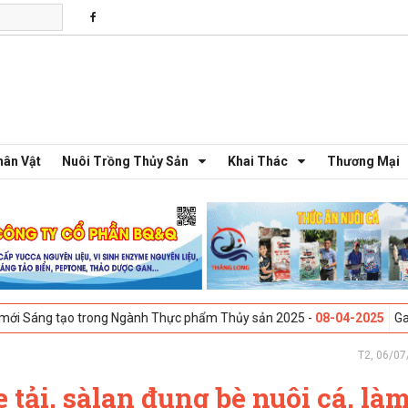
hân Vật
Nuôi Trồng Thủy Sản
Khai Thác
Thương Mại
ạo trong Ngành Thực phẩm Thủy sản 2025 -
08-04-2025
Galway, Irelan
T2, 06/07
tải, sàlan đụng bè nuôi cá, là