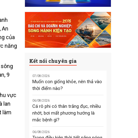
anh
, An
ng của
ức năng
Kết nối chuyên gia
n sông
n, 9
07/08/2026
Muốn con giống khỏe, nên thả vào
thời điểm nào?
khu vực
06/08/2026
à lan
Cá rô phi có thân trắng đục, nhiều
t làm
nhớt, bơi mất phương hướng là
mắc bệnh gì?
06/08/2026
Trong điều kiện thời tiết nắng nóng