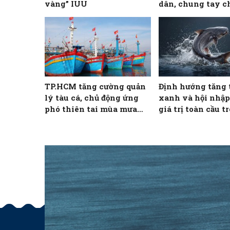
vàng” IUU
dân, chung tay c
khai thác IUU
TP.HCM tăng cường quản
Định hướng tăng 
lý tàu cá, chủ động ứng
xanh và hội nhập
phó thiên tai mùa mưa
giá trị toàn cầu t
bão
NTTS