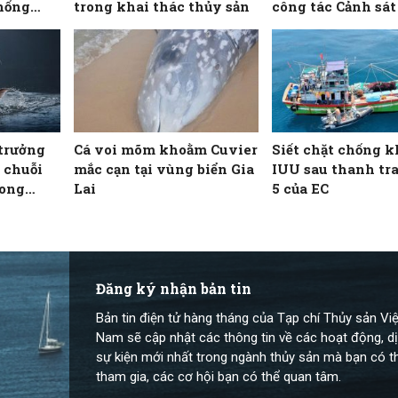
hống
trong khai thác thủy sản
công tác Cảnh sát 
Hải đội 102
trưởng
Cá voi mõm khoằm Cuvier
Siết chặt chống k
 chuỗi
mắc cạn tại vùng biển Gia
IUU sau thanh tra
rong
Lai
5 của EC
Đăng ký nhận bản tin
Bản tin điện tử hàng tháng của Tạp chí Thủy sản Việ
Nam sẽ cập nhật các thông tin về các hoạt động, dị
sự kiện mới nhất trong ngành thủy sản mà bạn có t
tham gia, các cơ hội bạn có thể quan tâm.