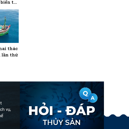
biển tại
hai thác
 lần thứ
t
ch vụ,
hể