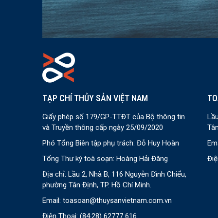
TẠP CHÍ THỦY SẢN VIỆT NAM
TO
Giấy phép số 179/GP-TTĐT của Bộ thông tin
Lầu
và Truyền thông cấp ngày 25/09/2020
Tân
Phó Tổng Biên tập phụ trách: Đỗ Huy Hoàn
Ema
Tổng Thư ký toà soạn: Hoàng Hải Đăng
Điệ
Địa chỉ: Lầu 2, Nhà B, 116 Nguyễn Đình Chiểu,
phường Tân Định, TP. Hồ Chí Minh.
Email:
toasoan@thuysanvietnam.com.vn
Điện Thoại:
(84.28) 62777 616