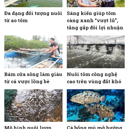
Đa dạng đối tượng nuôi
Sáng kiến giúp tôm
từ ao tôm
càng xanh “vượt lũ”,
tăng gấp đôi lợi nhuận
Bám cửa sông làm giàu
Nuôi tôm công nghệ
từ cá vược lồng bè
cao trên vùng đất khó
Mô hình nuôi lươn
Cá bống mú mở hướng