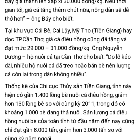
đẩy giá thành lên xấp xỉ 30.000 đồng/kg. Nếu thời
gian tới, giá cá tăng thêm chút nữa, nông dân sẽ dễ
thở hơn” – ông Bảy cho biết.
Tại khu vực Cái Bè, Cai Lậy, Mỹ Tho (Tiền Giang) hay
dọc TP.Cần Thơ, giá cá điêu hồng cũng đã tăng và
đạt mức 29.000 – 31.000 đồng/kg. Ông Nguyễn
Dương – hộ nuôi cá tại Cần Thơ cho biết: “Do lỗ kéo
dài, nhiều hộ nuôi cá đã treo hoặc bán bè nên lượng
cá còn lại trong dân không nhiều”.
Thống kê của Chi cục Thủy sản Tiền Giang, tỉnh này
hiện có gần 1.400 lồng bè nuôi cá điêu hồng, giảm
hơn 130 lồng bè so với cùng kỳ 2011, trong đó có
khoảng 1.000 bè đang thả nuôi. Sản lượng cá điêu
hồng nuôi bè của toàn tỉnh từ đầu năm đến nay cũng
chỉ đạt gần 8.000 tấn, giảm hơn 3.000 tấn so với
cùng kỳ năm ngoái.