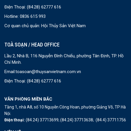
Điện Thoại:
(84.28) 62777 616
Hotline: 0836 615 993
Cơ quan chủ quản: Hội Thủy Sản Việt Nam
TOÀ SOẠN / HEAD OFFICE
Lầu 2, Nhà B, 116 Nguyễn Đình Chiểu, phường Tân Định, TP. Hồ
Chí Minh.
Email:
toasoan@thuysanvietnam.com.vn
Điện Thoại:
(84.28) 62777 616
VĂN PHÒNG MIỀN BẮC
Tầng 1, nhà A8, số 10 Nguyễn Công Hoan, phường Giảng Võ, TP Hà
Nội.
Điện thoại:
(84.24) 37713699;
(84.24) 37713638;
(84.4) 37711756