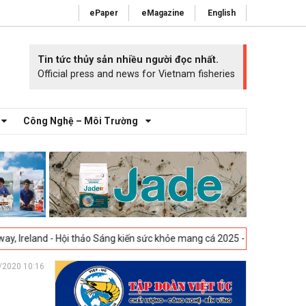
ePaper
eMagazine
English
Tin tức thủy sản nhiều người đọc nhất.
Official press and news for Vietnam fisheries
Công Nghệ – Môi Trường
i thảo Sáng kiến sức khỏe mang cá 2025 -
23-04-2025
Vigo, Tây Ban Nh
/2020 10:16