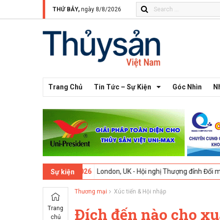
THỨ BẢY,
ngày 8/8/2026
Trang Chủ
Tin Tức – Sự Kiện
Góc Nhìn
N
-
09-02-2026
London, UK - Hội nghị Thượng đỉnh Đổi mới Sáng tạo tr
Sự kiện
Thương mại
Xúc tiến & Hội nhập
Trang
Đích đến nào cho x
chủ