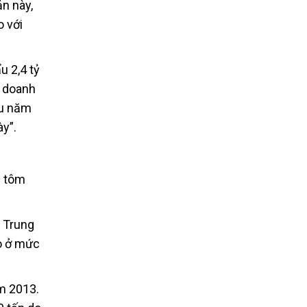
ản này,
o với
u 2,4 tỷ
ó doanh
ẩu năm
y”.
h tôm
, Trung
áo ở mức
m 2013.