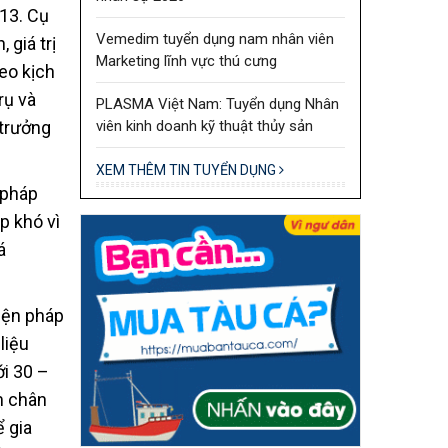
13. Cụ
Vemedim tuyển dụng nam nhân viên
 giá trị
Marketing lĩnh vực thú cưng
eo kịch
rụ và
PLASMA Việt Nam: Tuyển dụng Nhân
viên kinh doanh kỹ thuật thủy sản
 trưởng
XEM THÊM TIN TUYỂN DỤNG
 pháp
p khó vì
á
iện pháp
liệu
ới 30 –
m chân
 gia