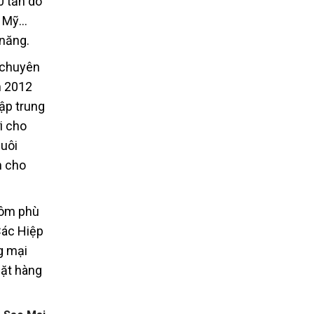
0 tấn do
à Mỹ…
 năng.
 chuyên
m 2012
ập trung
i cho
nuôi
h cho
 tôm phù
Các Hiệp
g mại
mặt hàng