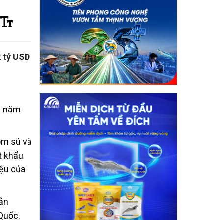
2 tỷ USD
ng năm
ôm sú và
t khẩu
iệu của
sản
Quốc.