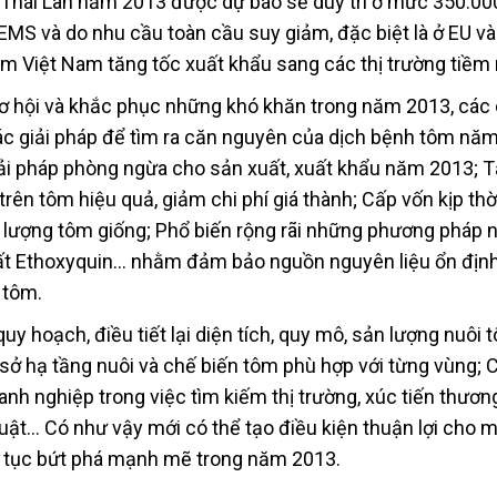
 Thái Lan năm 2013 được dự báo sẽ duy trì ở mức 350.00
EMS và do nhu cầu toàn cầu suy giảm, đặc biệt là ở EU v
tôm Việt Nam tăng tốc xuất khẩu sang các thị trường tiềm
 cơ hội và khắc phục những khó khăn trong năm 2013, các
ác giải pháp để tìm ra căn nguyên của dịch bệnh tôm nă
iải pháp phòng ngừa cho sản xuất, xuất khẩu năm 2013; T
ên tôm hiệu quả, giảm chi phí giá thành; Cấp vốn kịp thờ
 lượng tôm giống; Phổ biến rộng rãi những phương pháp 
ất Ethoxyquin… nhằm đảm bảo nguồn nguyên liệu ổn địn
 tôm.
 quy hoạch, điều tiết lại diện tích, quy mô, sản lượng nuôi
 sở hạ tầng nuôi và chế biến tôm phù hợp với từng vùng; 
anh nghiệp trong việc tìm kiếm thị trường, xúc tiến thươn
huật… Có như vậy mới có thể tạo điều kiện thuận lợi cho 
p tục bứt phá mạnh mẽ trong năm 2013.