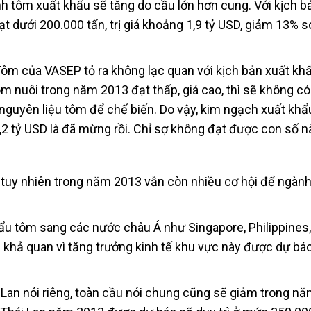
nh tôm xuất khẩu sẽ tăng do cầu lớn hơn cung. Với kịch b
t dưới 200.000 tấn, trị giá khoảng 1,9 tỷ USD, giảm 13% s
m của VASEP tỏ ra không lạc quan với kịch bản xuất khẩ
m nuôi trong năm 2013 đạt thấp, giá cao, thì sẽ không c
guyên liệu tôm để chế biến. Do vậy, kim ngạch xuất kh
2 tỷ USD là đã mừng rồi. Chỉ sợ không đạt được con số nà
 tuy nhiên trong năm 2013 vẫn còn nhiều cơ hội để ngàn
ẩu tôm sang các nước châu Á như Singapore, Philippines
 khả quan vì tăng trưởng kinh tế khu vực này được dự b
Lan nói riêng, toàn cầu nói chung cũng sẽ giảm trong nă