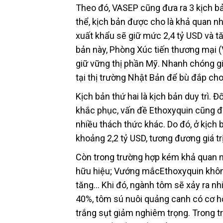
Theo đó, VASEP cũng đưa ra 3 kịch b
thể, kịch bản được cho là khả quan nh
xuất khẩu sẽ giữ mức 2,4 tỷ USD và t
bản này, Phòng Xúc tiến thương mại (V
giữ vững thị phần Mỹ. Nhanh chóng gi
tại thị trường Nhật Bản để bù đắp cho
Kịch bản thứ hai là kịch bản duy trì. 
khắc phục, vấn đề Ethoxyquin cũng đư
nhiều thách thức khác. Do đó, ở kịch b
khoảng 2,2 tỷ USD, tương đương giá t
Còn trong trường hợp kém khả quan n
hữu hiệu; Vướng mắcEthoxyquin không
tăng… Khi đó, ngành tôm sẽ xảy ra nhi
40%, tôm sú nuôi quảng canh có cơ hộ
trắng sụt giảm nghiêm trọng. Trong t