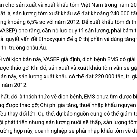
ản cho sản xuất và xuất khẩu tôm Việt Nam trong năm 20
ất là, sản lượng tôm xuất khẩu sẽ đạt khoảng 240.000 tấn,
ăng khoảng 6,5% so với năm 2012. Để xuất khẩu tôm đi th
ASEP) cho rằng, cần nỗ lực duy trì sản lượng, phải bám t
ải quyết vấn đề Ethoxyquin để giữ thị phần và dùng tăng
 thị trường châu Âu.
Đối với kịch bản này, VASEP giả định, dịch bệnh EMS có giải
ợc tháo gỡ. Khi đó, sản xuất và xuất khẩu tôm vẫn sẽ gặ
ản này, sản lượng xuất khẩu có thể đạt 220.000 tấn, trị gi
rị năm 2012.
hất, đó là thách thức về dịch bệnh, EMS chưa tìm được b
 được tháo gỡ; Chi phí gia tăng, thuế nhập khẩu nguyên 
ều thay đổi lớn. Cụ thể, dự báo nguồn cung có thể giảm t
i phát triển nhưng sản lượng nuôi sẽ thấp, sản lượng tô
rường hợp này, doanh nghiệp sẽ phải nhập khẩu tôm về để