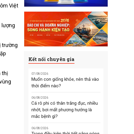
tôm Việt
 lượng
ị trường
gặp
Kết nối chuyên gia
 thị
07/08/2026
Muốn con giống khỏe, nên thả vào
 vùng
thời điểm nào?
06/08/2026
Cá rô phi có thân trắng đục, nhiều
nhớt, bơi mất phương hướng là
mắc bệnh gì?
06/08/2026
Trong điều kiện thời tiết nắng nóng