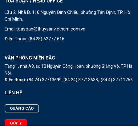
TOÀ SOẠN / HEAD OFFICE
Lầu 2, Nhà B, 116 Nguyễn Đình Chiểu, phường Tân Định, TP. Hồ
Chí Minh.
Email:
toasoan@thuysanvietnam.com.vn
Điện Thoại:
(84.28) 62777 616
VĂN PHÒNG MIỀN BẮC
Tầng 1, nhà A8, số 10 Nguyễn Công Hoan, phường Giảng Võ, TP Hà
Nội.
Điện thoại:
(84.24) 37713699;
(84.24) 37713638;
(84.4) 37711756
LIÊN HỆ
QUẢNG CÁO
GÓP Ý