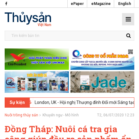
ePaper
eMagazine
English
-02-2026
London, UK - Hội nghị Thượng đỉnh Đổi mới Sáng tạo trong 
Sự kiện
Nuôi trồng thủy sản
Khuyến ngư - Mô hình
T2, 06/07/2020 12:23
Đồng Tháp: Nuôi cá tra gia