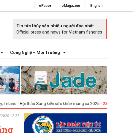
ePaper
eMagazine
English
Tin tức thủy sản nhiều người đọc nhất.
Official press and news for Vietnam fisheries
Công Nghệ – Môi Trường
 Hội thảo Sáng kiến sức khỏe mang cá 2025 -
23-04-2025
Vigo, Tây Ban
/2020 12:22
ằng