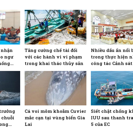
o nhận
Tăng cường chế tài đối
Nhiều dấu ấn nổi 
ho ngư
với các hành vi vi phạm
trong thực hiện 
hống
trong khai thác thủy sản
công tác Cảnh sát 
Hải đội 102
trưởng
Cá voi mõm khoằm Cuvier
Siết chặt chống k
 chuỗi
mắc cạn tại vùng biển Gia
IUU sau thanh tra
rong
Lai
5 của EC