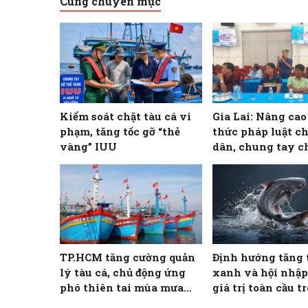
Cùng chuyên mục
Kiểm soát chặt tàu cá vi
Gia Lai: Nâng ca
phạm, tăng tốc gỡ “thẻ
thức pháp luật c
vàng” IUU
dân, chung tay c
khai thác IUU
TP.HCM tăng cường quản
Định hướng tăng 
lý tàu cá, chủ động ứng
xanh và hội nhập
phó thiên tai mùa mưa
giá trị toàn cầu t
bão
NTTS