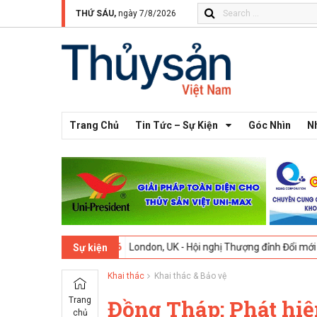
THỨ SÁU,
ngày 7/8/2026
Trang Chủ
Tin Tức – Sự Kiện
Góc Nhìn
N
13 -
09-02-2026
London, UK - Hội nghị Thượng đỉnh Đổi mới Sáng tạo
Sự kiện
Khai thác
Khai thác & Bảo vệ
Trang
Đồng Tháp: Phát hiệ
chủ