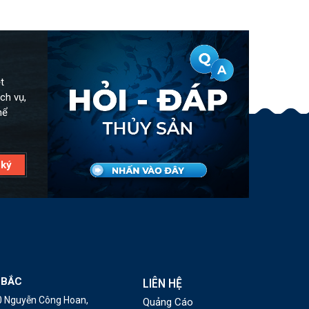
t
ch vụ,
hể
 BẮC
LIÊN HỆ
10 Nguyễn Công Hoan,
Quảng Cáo