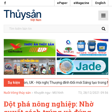
ePaper
eMagazine
English
ndon, UK - Hội nghị Thượng đỉnh Đổi mới Sáng tạo trong Ngành Thực p
Sự kiện
Nuôi trồng thủy sản
Khuyến ngư - Mô hình
T3, 28/12/2021 09:56
Đột phá nông nghiệp: Nhờ