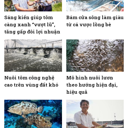
Sáng kiến giúp tôm
Bám cửa sông làm giàu
càng xanh “vượt lũ”,
từ cá vược lồng bè
tăng gấp đôi lợi nhuận
Nuôi tôm công nghệ
Mô hình nuôi lươn
cao trên vùng đất khó
theo hướng hiện đại,
hiệu quả