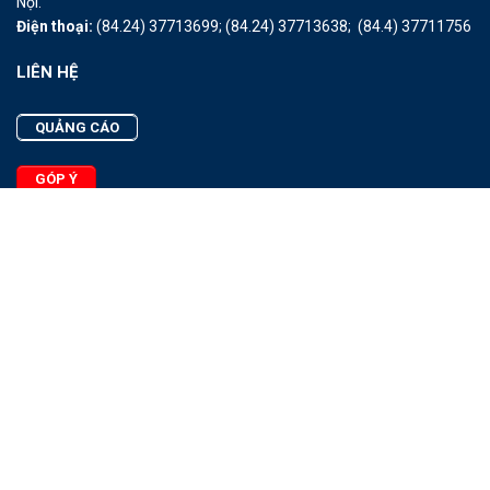
Nội.
Điện thoại:
(84.24) 37713699;
(84.24) 37713638;
(84.4) 37711756
LIÊN HỆ
QUẢNG CÁO
GÓP Ý
LIÊN HỆ
Quảng Cáo
Góp Ý
Facebook
2025 - © Bản quyền thuộc Tạp chí Thủy sản Việt Nam
Cấm sao chép dưới mọi hình thức nếu không có sự chấp thuận
bằng văn bản