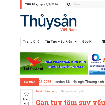
THỨ BẢY,
ngày 8/8/2026
Trang Chủ
Tin Tức – Sự Kiện
Góc Nhìn
N
thứ 13 -
09-02-2026
London, UK - Hội nghị Thượng đỉnh Đổi mới Sáng
Sự kiện
Tư vấn tiêu dùng
Thông tin sản phẩm
Trang
Gan tụy tôm suy yếu
chủ