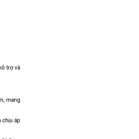
ỗ trợ và
ển, mang
 chịu áp