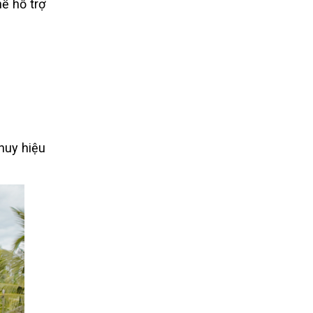
ế hỗ trợ
huy hiệu