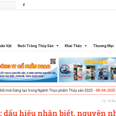
hân Vật
Nuôi Trồng Thủy Sản
Khai Thác
Thương Mại
 tạo trong Ngành Thực phẩm Thủy sản 2025 -
08-04-2025
Galway, Irela
T2, 15/06
: dấu hiệu nhận biết, nguyên n