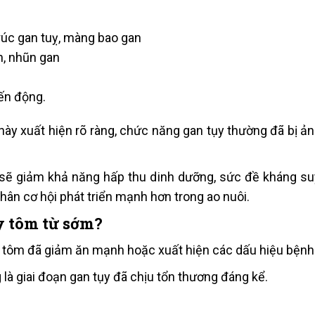
rúc gan tuỵ, màng bao gan
n, nhũn gan
ến động.
u này xuất hiện rõ ràng, chức năng gan tụy thường đã bị 
 sẽ giảm khả năng hấp thu dinh dưỡng, sức đề kháng su
nhân cơ hội phát triển mạnh hơn trong ao nuôi.
y tôm từ sớm?
hi tôm đã giảm ăn mạnh hoặc xuất hiện các dấu hiệu bệnh 
 là giai đoạn gan tụy đã chịu tổn thương đáng kể.