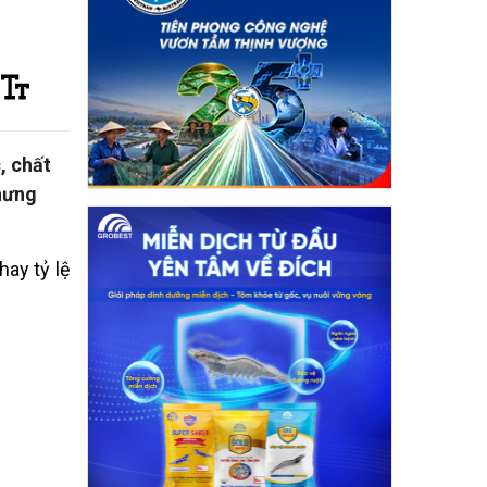
, chất
nhưng
ay tỷ lệ