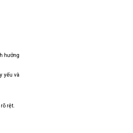
ảnh hưởng
y yếu và
rõ rệt.