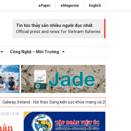
ePaper
eMagazine
English
Tin tức thủy sản nhiều người đọc nhất.
Official press and news for Vietnam fisheries
Công Nghệ – Môi Trường
nd - Hội thảo Sáng kiến sức khỏe mang cá 2025 -
23-04-2025
Vigo, Tây
/2026 10:39
hân