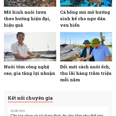
Mô hình nuôi lươn
Cá bống mú mở hướng
theo hướng hiện đại,
sinh kế cho ngư dân
hiệu quả
ven biển
Nuôi tôm công nghệ
Đổi mới cách nuôi ếch,
cao, gia tăng lợi nhuận
thu lãi hàng trăm triệu
mỗi năm
Kết nối chuyên gia
05/08/2026
Cần lựa chọn và sử dụng thức ăn cho tôm như thế nào