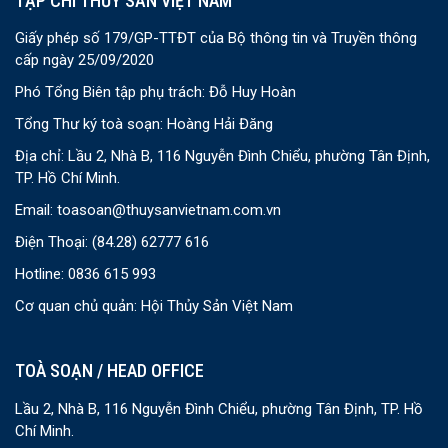
TẠP CHÍ THỦY SẢN VIỆT NAM
Giấy phép số 179/GP-TTĐT của Bộ thông tin và Truyền thông
cấp ngày 25/09/2020
Phó Tổng Biên tập phụ trách: Đỗ Huy Hoàn
Tổng Thư ký toà soạn: Hoàng Hải Đăng
Địa chỉ: Lầu 2, Nhà B, 116 Nguyễn Đình Chiểu, phường Tân Định,
TP. Hồ Chí Minh.
Email:
toasoan@thuysanvietnam.com.vn
Điện Thoại:
(84.28) 62777 616
Hotline: 0836 615 993
Cơ quan chủ quản: Hội Thủy Sản Việt Nam
TOÀ SOẠN / HEAD OFFICE
Lầu 2, Nhà B, 116 Nguyễn Đình Chiểu, phường Tân Định, TP. Hồ
Chí Minh.