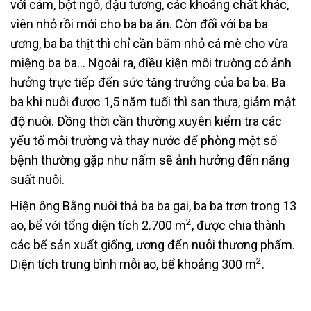
với cám, bột ngô, đậu tương, các khoáng chất khác,
viên nhỏ rồi mới cho ba ba ăn. Còn đối với ba ba
ương, ba ba thịt thì chỉ cần băm nhỏ cá mè cho vừa
miệng ba ba… Ngoài ra, điều kiện môi trường có ảnh
hưởng trực tiếp đến sức tăng trưởng của ba ba. Ba
ba khi nuôi được 1,5 năm tuổi thì san thưa, giảm mật
độ nuôi. Đồng thời cần thường xuyên kiểm tra các
yếu tố môi trường và thay nước để phòng một số
bệnh thường gặp như nấm sẽ ảnh hưởng đến năng
suất nuôi.
Hiện ông Bằng nuôi thả ba ba gai, ba ba trơn trong 13
2
ao, bể với tổng diện tích 2.700 m
, được chia thành
các bể sản xuất giống, ương đến nuôi thương phẩm.
2
Diện tích trung bình mỗi ao, bể khoảng 300 m
.