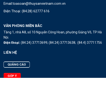
Email:
toasoan@thuysanvietnam.com.vn
Điện Thoại:
(84.28) 62777 616
VĂN PHÒNG MIỀN BẮC
Tầng 1, nhà A8, số 10 Nguyễn Công Hoan, phường Giảng Võ, TP Hà
Nội.
Điện thoại:
(84.24) 37713699;
(84.24) 37713638;
(84.4) 37711756
LIÊN HỆ
QUẢNG CÁO
GÓP Ý
LIÊN HỆ
Quảng Cáo
Góp Ý