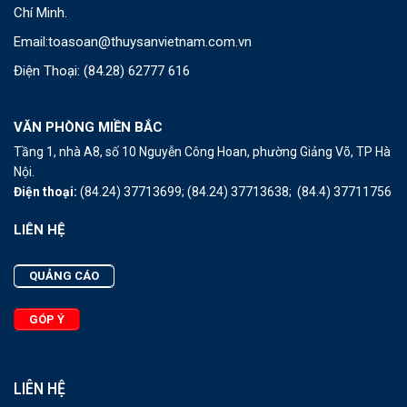
Chí Minh.
Email:
toasoan@thuysanvietnam.com.vn
Điện Thoại:
(84.28) 62777 616
VĂN PHÒNG MIỀN BẮC
Tầng 1, nhà A8, số 10 Nguyễn Công Hoan, phường Giảng Võ, TP Hà
Nội.
Điện thoại:
(84.24) 37713699;
(84.24) 37713638;
(84.4) 37711756
LIÊN HỆ
QUẢNG CÁO
GÓP Ý
LIÊN HỆ