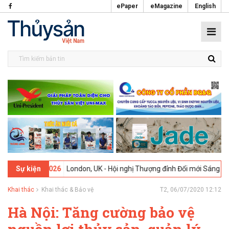
ePaper
eMagazine
English
9-02-2026
London, UK - Hội nghị Thượng đỉnh Đổi mới Sáng tạo tron
Sự kiện
Khai thác
Khai thác & Bảo vệ
T2, 06/07/2020 12:12
Hà Nội: Tăng cường bảo vệ