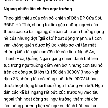
Ngang nhiên lấn chiếm ngư trường
Theo giới thiệu của cán bộ, chiến sĩ Đồn BP Cửa Sót,
BĐBP Hà Tĩnh, chúng tôi tìm gặp những người dân
thuộc các xã bãi ngang, địa bàn chịu ảnh hưởng nặng
nề của những đợt “giã cào” hoạt động mạnh. Bà con
vẫn không quên được ký ức khiếp sợ khi tận mắt
chứng kiến tàu giã cào đến từ các tỉnh: Nghệ An,
Thanh Hóa, Quảng Ngãi ngang nhiên đánh bắt liên
tục trong ngư trường cấm ven bờ. Những con tàu nói
trên có công suất lớn từ 150 đến 300CV (theo Nghị
định 33, những tàu có công suất trên 90CV không
được hoạt động khai thác ở ngư trường ven bờ). Ngư
dân các xã bãi ngang rất bức xúc trước vụ việc tàu
ngoại tỉnh hoạt động sai ngư trường, thậm chí còn
làm hỏng phương tiện và ngư cụ đánh bắt của bà