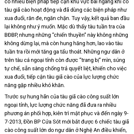
có nhiều biện pháp tiếp cận khu vực bãi ngang khi có
tàu giã cào hoạt động và đã dùng các biện pháp như
xua đuổi, răn đe, ngăn chặn. Tuy vậy, kết quả ban đầu
lại không như ý muốn. Mặc dù thấy tàu tuần tra của
BĐBP, nhưng những “chiến thuyền” này không những
không dừng lại, mà còn hung hăng hơn, lao vào tàu
tuần tra rồi mới tăng ga tẩu thoát. Những ngư dân ở
trên tàu cá ngoại tỉnh còn được “trang bị” mìn, súng
tự chế, sẵn sàng chống trả quyết liệt, khiến cho việc
xua đuổi, tiếp cận tàu giã cào của lực lượng chức
năng gặp nhiều khó khăn.
Trước sự hung hãn của tàu giã cào công suất lớn
ngoại tỉnh, lực lượng chức năng đã đưa ra nhiều
phương án phối hợp, kiên trì mật phục và đến ngày 9-
7-2013, Đồn BP Cửa Sót mới bắt được 6 chiếc tàu giã
cào công suất lớn do ngư dân ở Nghệ An điều khiển,