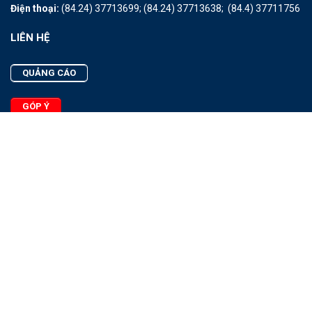
Điện thoại:
(84.24) 37713699;
(84.24) 37713638;
(84.4) 37711756
LIÊN HỆ
QUẢNG CÁO
GÓP Ý
LIÊN HỆ
Quảng Cáo
Góp Ý
Facebook
2025 - © Bản quyền thuộc Tạp chí Thủy sản Việt Nam
Cấm sao chép dưới mọi hình thức nếu không có sự chấp thuận
bằng văn bản