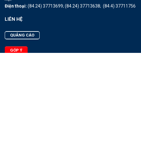
Điện thoại:
(84.24) 37713699;
(84.24) 37713638;
(84.4) 37711756
LIÊN HỆ
QUẢNG CÁO
GÓP Ý
LIÊN HỆ
Quảng Cáo
Góp Ý
Facebook
2025 - © Bản quyền thuộc Tạp chí Thủy sản Việt Nam
Cấm sao chép dưới mọi hình thức nếu không có sự chấp thuận
bằng văn bản