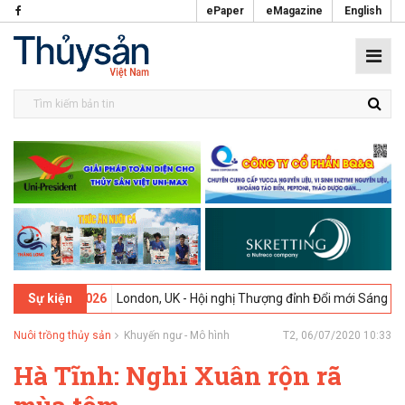
ePaper
eMagazine
English
9-02-2026
London, UK - Hội nghị Thượng đỉnh Đổi mới Sáng tạo tron
Sự kiện
Nuôi trồng thủy sản
Khuyến ngư - Mô hình
T2, 06/07/2020 10:33
Hà Tĩnh: Nghi Xuân rộn rã