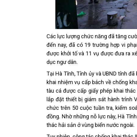
Các lực lượng chức năng đã tăng cườ
đến nay, đã có 19 trường hợp vi phạ
được khởi tố và 11 vụ được đưa ra xét
dục ngư dân.
Tại Hà Tĩnh, Tỉnh ủy và UBND tỉnh đã
khai nhiệm vụ cấp bách về chống khai
tàu cá được cấp giấy phép khai thác 
lắp đặt thiết bị giám sát hành trìn
chức trên 50 cuộc tuần tra, kiểm soát
đồng. Nhờ những nỗ lực này, Hà Tĩnh
thác hải sản ở vùng biển nước ngoài.
Tuy nhiên, công tác chống khai thác 