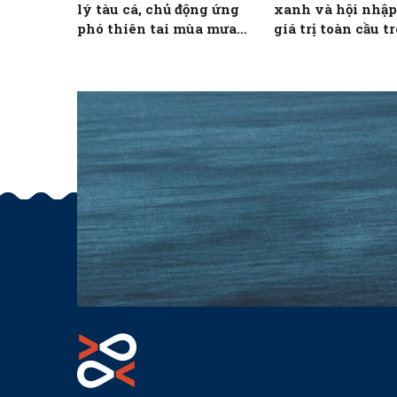
lý tàu cá, chủ động ứng
xanh và hội nhập
phó thiên tai mùa mưa
giá trị toàn cầu t
bão
NTTS