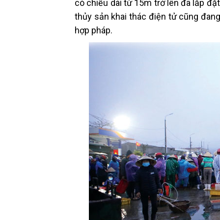
có chiều dài từ 15m trở lên đã lắp đặ
thủy sản khai thác điện tử cũng đan
hợp pháp.