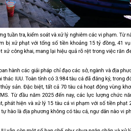
ng tuần tra, kiểm soát và xử lý nghiêm các vi phạm. Từ 
m bị xử phạt với tổng số tiền khoảng 15 tỷ đồng, 41 vụ
 xử công khai, mang lại hiệu quả rõ rệt trong việc răn đ
 ban hành các giải pháp chỉ đạo các sở, ngành và địa phư
 thác IUU. Toàn tỉnh có 3.984 tàu cá đã đăng ký, trong 
thủy sản. Đặc biệt, tất cả 70 tàu cá hoạt động vùng khơ
h VMS. Từ đầu năm 2025 đến nay, các lực lượng chức nă
, phát hiện và xử lý 15 tàu cá vi phạm với số tiền phạt 
 tự hào là địa phương không có tàu cá, ngư dân nào vi p
IUU vẫn còn một số hạn chế, như chưa ngăn chặn và xử lý