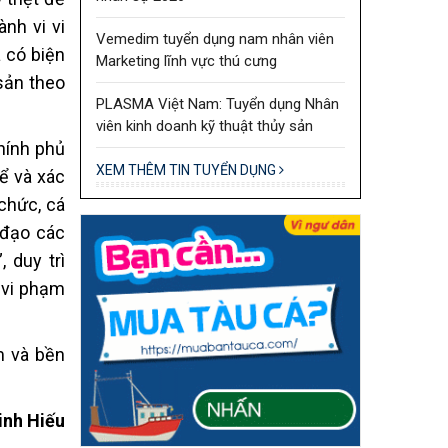
nh vi vi
Vemedim tuyển dụng nam nhân viên
 có biện
Marketing lĩnh vực thú cưng
sản theo
PLASMA Việt Nam: Tuyển dụng Nhân
viên kinh doanh kỹ thuật thủy sản
hính phủ
XEM THÊM TIN TUYỂN DỤNG
ể và xác
 chức, cá
 đạo các
 duy trì
á vi phạm
m và bền
inh Hiếu