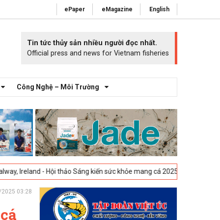
ePaper
eMagazine
English
Tin tức thủy sản nhiều người đọc nhất.
Official press and news for Vietnam fisheries
Công Nghệ – Môi Trường
- Hội thảo Sáng kiến sức khỏe mang cá 2025 -
23-04-2025
Vigo, Tây Ba
/2025 03:28
 cá