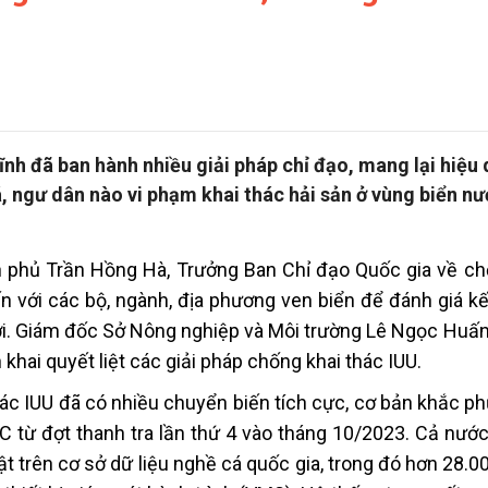
nh đã ban hành nhiều giải pháp chỉ đạo, mang lại hiệu 
á, ngư dân nào vi phạm khai thác hải sản ở vùng biển n
 phủ Trần Hồng Hà, Trưởng Ban Chỉ đạo Quốc gia về ch
yến với các bộ, ngành, địa phương ven biển để đánh giá k
tới. Giám đốc Sở Nông nghiệp và Môi trường Lê Ngọc Huấn
khai quyết liệt các giải pháp chống khai thác IUU.
hác IUU đã có nhiều chuyển biến tích cực, cơ bản khắc p
C từ đợt thanh tra lần thứ 4 vào tháng 10/2023. Cả nước
t trên cơ sở dữ liệu nghề cá quốc gia, trong đó hơn 28.0