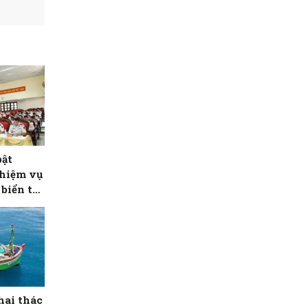
bật
nhiệm vụ
biển tại
hai thác