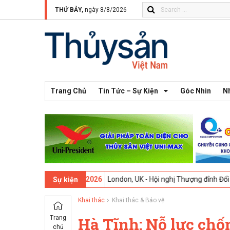
THỨ BẢY,
ngày 8/8/2026
Trang Chủ
Tin Tức – Sự Kiện
Góc Nhìn
N
 13 -
09-02-2026
London, UK - Hội nghị Thượng đỉnh Đổi mới Sáng tạo
Sự kiện
Khai thác
Khai thác & Bảo vệ
Trang
Hà Tĩnh: Nỗ lực chố
chủ