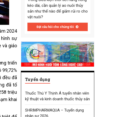
kéo dài, cần quản lý ao nuôi thủy
sản như thế nào để giảm rủi ro cho
vật nuôi?
Đặt câu hỏi cho chúng tôi
năm 2024
 hình sự
e và giáo
ơng triển
đó 99,72%
i đều đã
Tuyển dụng
ng đã tổ
258 triệu
Thuốc Thú Y Thịnh Á tuyển nhân viên
kỹ thuật và kinh doanh thuốc thủy sản
hạm khai
SHRIMPHARMAQUA – Tuyển dụng
nhân sự 2026
 triệt để