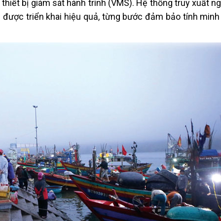
t thiết bị giám sát hành trình (VMS). Hệ thống truy xuất 
g được triển khai hiệu quả, từng bước đảm bảo tính minh