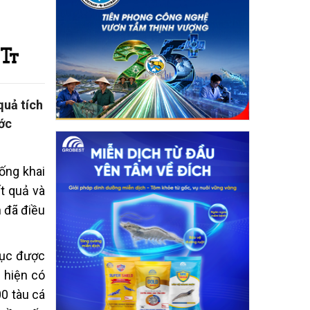
quả tích
ước
ống khai
ết quả và
 đã điều
hục được
 hiện có
00 tàu cá