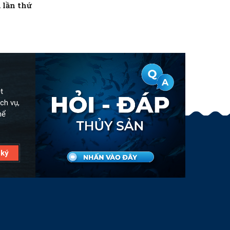
 lần thứ
t
ch vụ,
hể