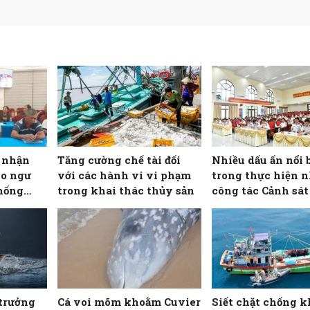
o nhận
Tăng cường chế tài đối
Nhiều dấu ấn nổi 
ho ngư
với các hành vi vi phạm
trong thực hiện 
hống
trong khai thác thủy sản
công tác Cảnh sát 
Hải đội 102
trưởng
Cá voi mõm khoằm Cuvier
Siết chặt chống k