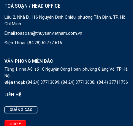
TOÀ SOẠN / HEAD OFFICE
Lầu 2, Nhà B, 116 Nguyễn Đình Chiểu, phường Tân Định, TP. Hồ
Chí Minh.
Email:
toasoan@thuysanvietnam.com.vn
Điện Thoại:
(84.28) 62777 616
VĂN PHÒNG MIỀN BẮC
Tầng 1, nhà A8, số 10 Nguyễn Công Hoan, phường Giảng Võ, TP Hà
Nội.
Điện thoại:
(84.24) 37713699;
(84.24) 37713638;
(84.4) 37711756
LIÊN HỆ
QUẢNG CÁO
GÓP Ý