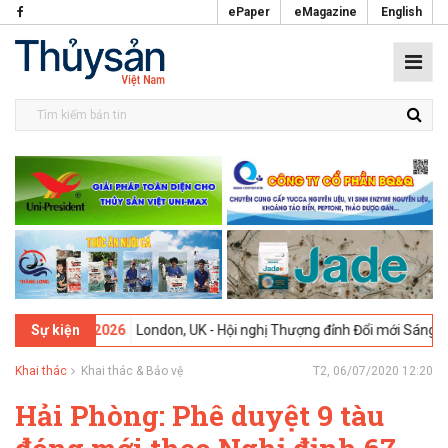
ePaper
eMagazine
English
09-02-2026
London, UK - Hội nghị Thượng đỉnh Đổi mới Sáng tạo tro
Sự kiện
Khai thác
Khai thác & Bảo vệ
T2, 06/07/2020 12:20
Hải Phòng: Phê duyệt 9 tàu