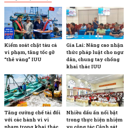
Kiểm soát chặt tàu cá
Gia Lai: Nâng cao nhận
vi phạm, tăng tốc gỡ
thức pháp luật cho ngư
“thẻ vàng” IUU
dân, chung tay chống
khai thác IUU
Tăng cường chế tài đối
Nhiều dấu ấn nổi bật
với các hành vi vi
trong thực hiện nhiệm
phạm trong khai thác
vụ công tác Cảnh sát