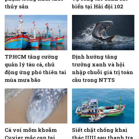
thủy sản
biển tại Hải đội 102
TP.HCM tăng cường
Định hướng tăng
quản lý tàu cá, chủ
trưởng xanh và hội
động ứng phó thiên tai
nhập chuỗi giá trị toàn
mùa mưa bão
cầu trong NTTS
Cá voi mõm khoằm
Siết chặt chống khai
Cuvier mắc cạn tại
thác IUU sau thanh tra