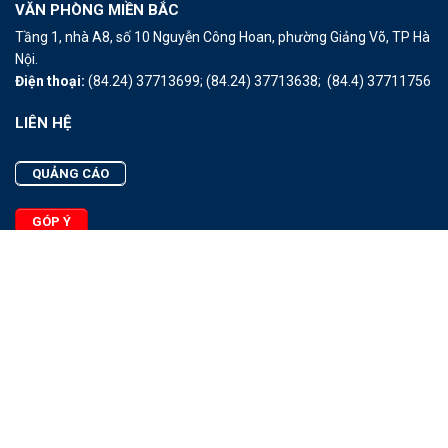
VĂN PHÒNG MIỀN BẮC
Tầng 1, nhà A8, số 10 Nguyễn Công Hoan, phường Giảng Võ, TP Hà
Nội.
Điện thoại:
(84.24) 37713699;
(84.24) 37713638;
(84.4) 37711756
LIÊN HỆ
QUẢNG CÁO
GÓP Ý
LIÊN HỆ
Quảng Cáo
Góp Ý
Facebook
2025 - © Bản quyền thuộc Tạp chí Thủy sản Việt Nam