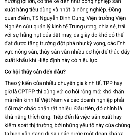
hưởng lợi lớn, có thể kể đến như công nghiệp sản
xuất hàng tiêu dùng và nhất là nông nghiệp. Đồng
quan điểm, TS Nguyễn Đình Cung, Viện trưởng Viện
Nghiên cứu quản lý kinh tế Trung ương, chia sẻ, trái
với sự hẫng hụt của dệt may, da giày do khó có thể
đạt được tăng trưởng đột phá như kỳ vọng, các lĩnh
vực nông sản, thủy sản vẫn nhiều cơ hội để thúc đẩy
xuất khẩu khi Hiệp định này có hiệu lực.
Cơ hội thủy sản đến đâu?
Theo ý kiến của nhiều chuyên gia kinh tế, TPP hay
giờ là CPTPP thì cùng với cơ hội rộng mở, khó khăn
mà nền kinh tế Việt Nam và các doanh nghiệp phải
đối mặt chắc chắn rất nhiều. Đầu tiên, đó chính là
khả năng thích ứng. Tiếp đến là việc sản xuất hay
kiểm soát thị trường, bởi những yếu tố này của chúng
ta hiện vẫn đang đi sau các nước một đoạn khá xa.