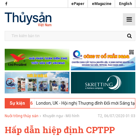
ePaper
eMagazine
English
026
London, UK - Hội nghị Thượng đỉnh Đổi mới Sáng tạo trong Ngành
Sự kiện
Nuôi trồng thủy sản
Khuyến ngư - Mô hình
T2, 06/07/2020 01:03
Hấp dẫn hiệp định CPTPP