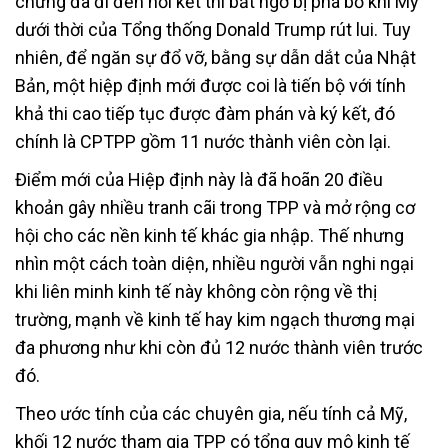
chừng đã đi đến hồi kết thì bất ngờ bị phá bỏ khi Mỹ
dưới thời của Tổng thống Donald Trump rút lui. Tuy
nhiên, để ngăn sự đổ vỡ, bằng sự dẫn dắt của Nhật
Bản, một hiệp định mới được coi là tiến bộ với tính
khả thi cao tiếp tục được đàm phán và ký kết, đó
chính là CPTPP gồm 11 nước thành viên còn lại.
Điểm mới của Hiệp định này là đã hoãn 20 điều
khoản gây nhiều tranh cãi trong TPP và mở rộng cơ
hội cho các nền kinh tế khác gia nhập. Thế nhưng
nhìn một cách toàn diện, nhiều người vẫn nghi ngại
khi liên minh kinh tế này không còn rộng về thị
trường, mạnh về kinh tế hay kim ngạch thương mại
đa phương như khi còn đủ 12 nước thành viên trước
đó.
Theo ước tính của các chuyên gia, nếu tính cả Mỹ,
khối 12 nước tham gia TPP có tổng quy mô kinh tế