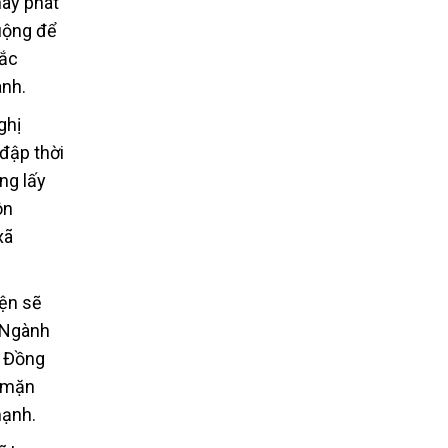
này phát
uộng để
hắc
anh.
ghị
đập thời
ng lấy
ôn
xã
yện sẽ
 “Ngành
. Đồng
c mặn
mạnh.