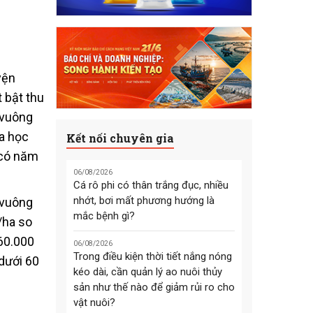
yện
t bật thu
 vuông
a học
Kết nối chuyên gia
 có năm
06/08/2026
Cá rô phi có thân trắng đục, nhiều
nhớt, bơi mất phương hướng là
 vuông
mắc bệnh gì?
/ha so
160.000
06/08/2026
Trong điều kiện thời tiết nắng nóng
 dưới 60
kéo dài, cần quản lý ao nuôi thủy
sản như thế nào để giảm rủi ro cho
vật nuôi?