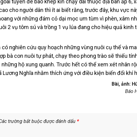
oài tuyến đê bao khép kín chạy dài thuộc địa bàn ấp 6, 
 cho người dân thì ít ai biết rằng, trước đây, khu vực nà
ỏ hoang với những đám cỏ dại mọc um tùm vì phèn, xâm n
ôi 2 vụ tôm sú và trồng 1 vụ lúa đang cho hiệu quả kinh t
 có nghiên cứu quy hoạch những vùng nuôi cụ thể và ma
p bà con nuôi tự phát, chạy theo phong trào sẽ thiếu tín
những hộ xung quanh. Trước hết có thể xem xét nhân rộ
xã Lương Nghĩa nhằm thích ứng với điều kiện biến đổi khí
Bài, ảnh: 
Báo 
Các trường bắt buộc được đánh dấu
*