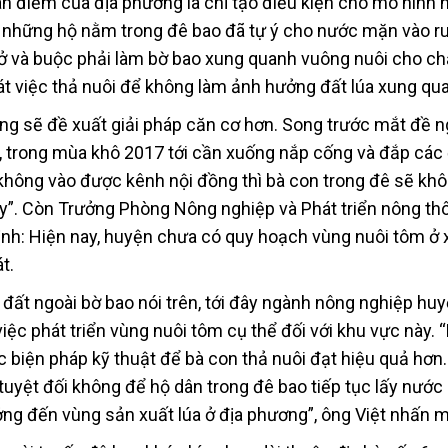
 điểm của địa phương là chỉ tạo điều kiện cho mô hình 
ới những hộ nằm trong đê bao đã tự ý cho nước mặn vào r
ở và buộc phải làm bờ bao xung quanh vuông nuôi cho c
t việc thả nuôi để không làm ảnh hưởng đất lúa xung qu
ơng sẽ đề xuất giải pháp căn cơ hơn. Song trước mắt đề n
trong mùa khô 2017 tới cần xuống nắp cống và đắp các 
ông vào được kênh nội đồng thì bà con trong đê sẽ khô
”. Còn Trưởng Phòng Nông nghiệp và Phát triển nông th
nh: Hiện nay, huyện chưa có quy hoạch vùng nuôi tôm ở 
t.
 đất ngoài bờ bao nói trên, tới đây ngành nông nghiệp hu
iệc phát triển vùng nuôi tôm cụ thể đối với khu vực này.
c biện pháp kỹ thuật để bà con thả nuôi đạt hiệu quả hơn
 tuyệt đối không để hộ dân trong đê bao tiếp tục lấy nướ
ng đến vùng sản xuất lúa ở địa phương”, ông Việt nhấn 