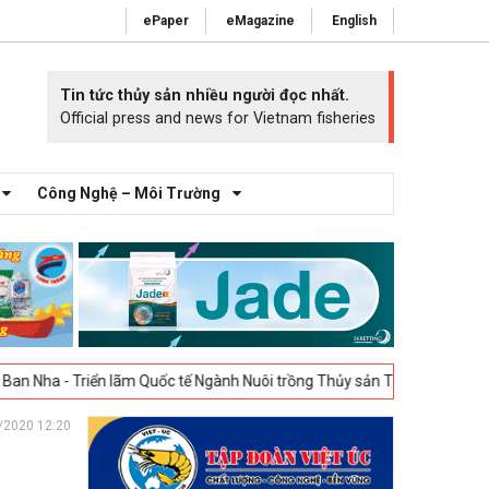
ePaper
eMagazine
English
Tin tức thủy sản nhiều người đọc nhất.
Official press and news for Vietnam fisheries
Công Nghệ – Môi Trường
riển lãm Quốc tế Ngành Nuôi trồng Thủy sản Tây Ban Nha – Aquafuture S
/2020 12:20