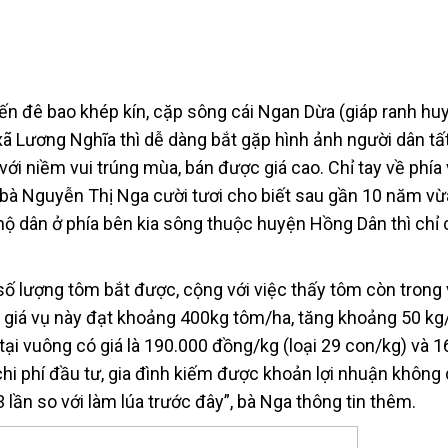
ến đê bao khép kín, cặp sông cái Ngan Dừa (giáp ranh hu
 xã Lương Nghĩa thì dễ dàng bắt gặp hình ảnh người dân tấ
ới niềm vui trúng mùa, bán được giá cao. Chỉ tay về phía
 bà Nguyễn Thị Nga cười tươi cho biết sau gần 10 năm vừ
hộ dân ở phía bên kia sông thuộc huyện Hồng Dân thì chỉ
ố lượng tôm bắt được, cộng với việc thấy tôm còn trong
h giá vụ này đạt khoảng 400kg tôm/ha, tăng khoảng 50 kg
tại vuông có giá là 190.000 đồng/kg (loại 29 con/kg) và 
 chi phí đầu tư, gia đình kiếm được khoản lợi nhuận không
 lần so với làm lúa trước đây”, bà Nga thông tin thêm.