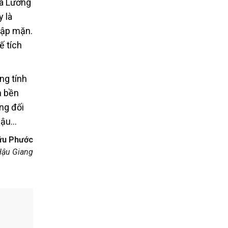
xã Lương
y là
hập mặn.
ế tích
ng tính
h bền
ng đối
 hậu…
Hữu Phước
Hậu Giang