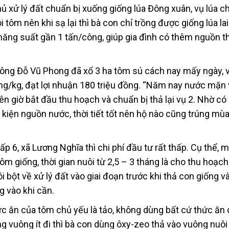
hủ xử lý đất chuẩn bị xuống giống lúa Đông xuân, vụ lúa c
tôm nên khi sạ lại thì bà con chỉ trồng được giống lúa lai 
 năng suất gần 1 tấn/công, giúp gia đình có thêm nguồn t
ông Đỗ Vũ Phong đã xổ 3 ha tôm sú cách nay mấy ngày, v
ồng/kg, đạt lợi nhuận 180 triệu đồng. “Năm nay nước mặn
n giờ bắt đầu thu hoạch và chuẩn bị thả lại vụ 2. Nhờ có
kiện nguồn nước, thời tiết tốt nên hộ nào cũng trúng mùa
p 6, xã Lương Nghĩa thì chi phí đầu tư rất thấp. Cụ thể, m
ôm giống, thời gian nuôi từ 2,5 – 3 tháng là cho thu hoạch
i bột về xử lý đất vào giai đoạn trước khi thả con giống và
 vào khi cần.
hức ăn của tôm chủ yếu là tảo, không dùng bất cứ thức ăn
ong vuông ít đi thì bà con dùng ôxy-zeo thả vào vuông nuôi