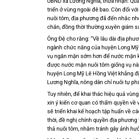
UBND xã Lương Nghĩa, thừa nhận: Quan
triển ở vùng ngoài đê bao. Còn đối v
nuôi tôm, địa phương đã đến nhắc nh
chắn, đồng thời thường xuyên giám sá
Ông Đệ cho rằng: “Về lâu dài địa phư
ngành chức năng của huyện Long Mỹ, 
vụ ngăn mặn sớm hơn để nước mặn kh
được nước mặn nuôi tôm giống vụ này
huyện Long Mỹ Lê Hồng Việt khẳng đị
Lương Nghĩa, nông dân chỉ nuôi tự phá
Tuy nhiên, để khai thác hiệu quả vùng
xin ý kiến cơ quan có thẩm quyền về v
sẽ triển khai kế hoạch tập huấn về cá
thời, đề nghị chính quyền địa phương
thả nuôi tôm, nhằm tránh gây ảnh hưở