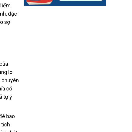
 điểm
anh, đặc
lo sợ
 của
ang lo
n chuyên
hĩa có
ã tự ý
 đê bao
 tịch