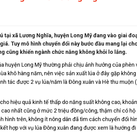
sú tại xã Lương Nghĩa, huyện Long Mỹ đang vào giai đo
 giá. Tuy mô hình chuyển đổi này bước đầu mang lại ch
ưng cũng khiến ngành chức năng không khỏi lo lắng.
của huyện Long Mỹ thường phải chịu ảnh hưởng của phèn
a khô hàng năm, nên việc sản xuất lúa ở đây gặp không 
anh tác được 2 vụ lúa/năm là Đông xuân và Hè thu muộn (
cho hiệu quả kinh tế thấp do năng suất không cao, khoả
 cao nhất cũng ở mức 2 triệu đồng/công, thậm chí có hộ 
ình hình trên, không ít nông dân đã tìm cách chuyển đổi hì
 kết hợp với vụ lúa Đông xuân đang được xem là hướng đi