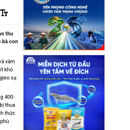
ạn thu
o bà con
 và xâm
ít khó
gieo sạ
ng 400-
bị thua
nh thức
 phù