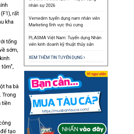
hính
nhân sự 2026
(F1), rất
Vemedim tuyển dụng nam nhân viên
hu kha
Marketing lĩnh vực thú cưng
PLASMA Việt Nam: Tuyển dụng Nhân
ới tổng
viên kinh doanh kỹ thuật thủy sản
 về sớm,
XEM THÊM TIN TUYỂN DỤNG
 kinh
 tôm”,
ột ha bà
. Trong
 tiền
 công
 để tạo