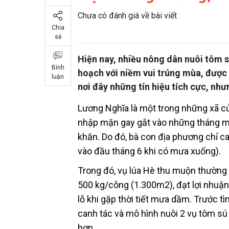
Chưa có đánh giá về bài viết
Chia
sẻ
Hiện nay, nhiều nông dân nuôi tôm 
Bình
hoạch với niềm vui trúng mùa, được
luận
nơi đây những tín hiệu tích cực, nh
Lương Nghĩa là một trong những xã 
nhập mặn gay gắt vào những tháng mù
khăn. Do đó, bà con địa phương chỉ c
vào đầu tháng 6 khi có mưa xuống).
Trong đó, vụ lúa Hè thu muộn thường 
500 kg/công (1.300m2), đạt lợi nhuận
lỗ khi gặp thời tiết mưa dầm. Trước t
canh tác và mô hình nuôi 2 vụ tôm sú
hợp.