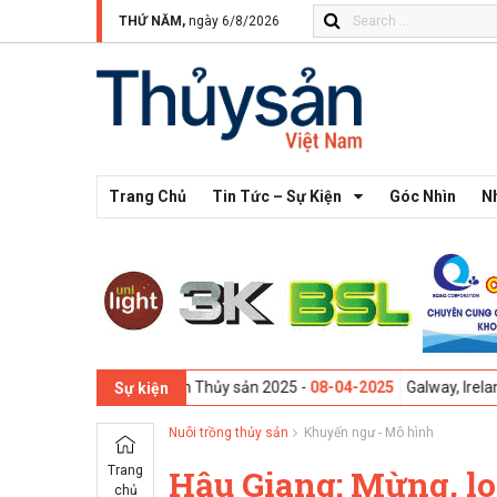
THỨ NĂM,
ngày 6/8/2026
Trang Chủ
Tin Tức – Sự Kiện
Góc Nhìn
N
gành Thực phẩm Thủy sản 2025 -
08-04-2025
Galway, Ireland - Hội thả
Sự kiện
Nuôi trồng thủy sản
Khuyến ngư - Mô hình
Trang
Hậu Giang: Mừng, l
chủ