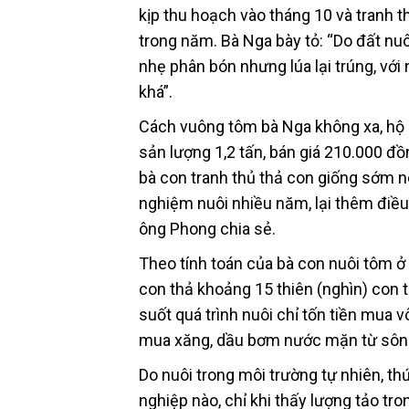
kịp thu hoạch vào tháng 10 và tranh t
trong năm. Bà Nga bày tỏ: “Do đất nuôi 
nhẹ phân bón nhưng lúa lại trúng, với
khá”.
Cách vuông tôm bà Nga không xa, hộ 
sản lượng 1,2 tấn, bán giá 210.000 đ
bà con tranh thủ thả con giống sớm nê
nghiệm nuôi nhiều năm, lại thêm điều 
ông Phong chia sẻ.
Theo tính toán của bà con nuôi tôm ở ấ
con thả khoảng 15 thiên (nghìn) con t
suốt quá trình nuôi chỉ tốn tiền mua vô
mua xăng, dầu bơm nước mặn từ sông
Do nuôi trong môi trường tự nhiên, t
nghiệp nào, chỉ khi thấy lượng tảo tr