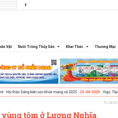
hân Vật
Nuôi Trồng Thủy Sản
Khai Thác
Thương Mại
o Sáng kiến sức khỏe mang cá 2025 -
23-04-2025
Vigo, Tây Ban Nha - T
T2, 06/07
o vùng tôm ở Lương Nghĩa