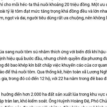
phí cho mỗi héc-ta thả nuôi khoảng 20 triệu đồng. Một ưu
ài tỷ lệ tôm đạt mức tăng trọng khá đồng đều và lớn nh
m, ngọt và dai, người tiêu dùng rất ưa chuộng, nên không 
úa sang nuôi tôm sú nhằm thích ứng với biến đổi khí hậu
ịnh hiệu quả bước đầu, nhưng chính quyền địa phương đ
ong đê bao khép kín bất chấp việc khuyến cáo của cơ qua
o để thả nuôi tôm. Qua thống kê, hiện toàn xã Lương Ng
 gia, trong đó có đến 12 hộ, với 22 ha nằm trong đê bao đ
h hưởng đến hơn 2.000 ha đất sản xuất lúa trong khu vực
p tràn lan, khó kiểm soát. Ông Huỳnh Hoàng Đệ, Phó Chủ