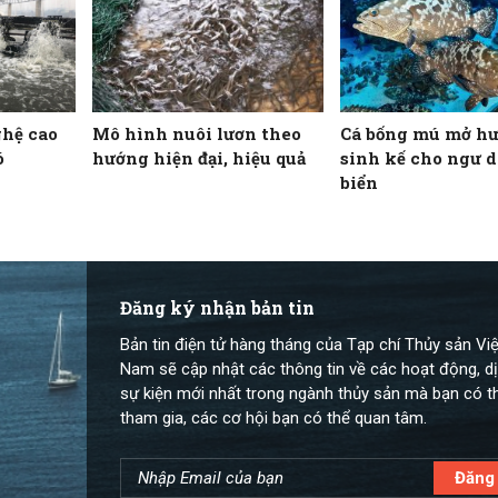
ghệ cao
Mô hình nuôi lươn theo
Cá bống mú mở h
ó
hướng hiện đại, hiệu quả
sinh kế cho ngư 
biển
Đăng ký nhận bản tin
Bản tin điện tử hàng tháng của Tạp chí Thủy sản Việ
Nam sẽ cập nhật các thông tin về các hoạt động, dị
sự kiện mới nhất trong ngành thủy sản mà bạn có t
tham gia, các cơ hội bạn có thể quan tâm.