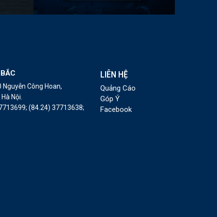
 BẮC
LIÊN HỆ
10 Nguyễn Công Hoan,
Quảng Cáo
Hà Nội.
Góp Ý
37713699;
(84.24) 37713638;
Facebook