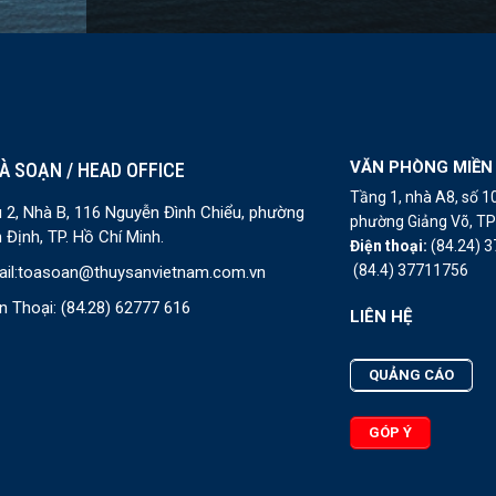
VĂN PHÒNG MIỀN
À SOẠN / HEAD OFFICE
Tầng 1, nhà A8, số 
 2, Nhà B, 116 Nguyễn Đình Chiểu, phường
phường Giảng Võ, TP 
 Định, TP. Hồ Chí Minh.
Điện thoại:
(84.24) 
(84.4) 37711756
il:
toasoan@thuysanvietnam.com.vn
n Thoại:
(84.28) 62777 616
LIÊN HỆ
QUẢNG CÁO
GÓP Ý