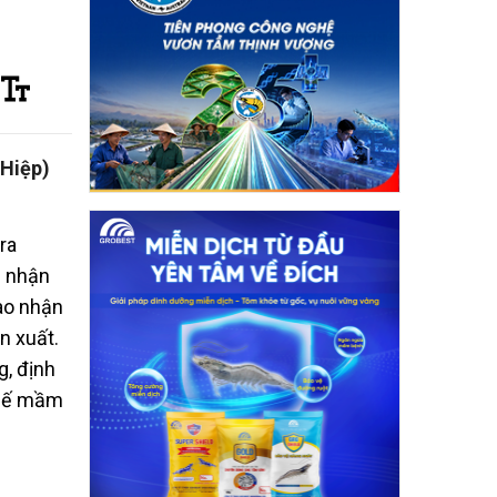
 Hiệp)
ra
g nhận
ao nhận
n xuất.
g, định
 chế mầm