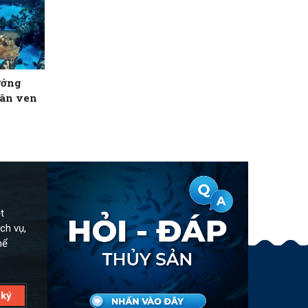
ướng
dân ven
t
ch vụ,
hể