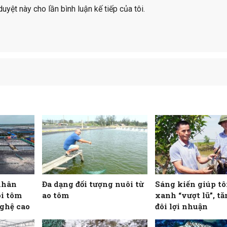
duyệt này cho lần bình luận kế tiếp của tôi.
nhân
Đa dạng đối tượng nuôi từ
Sáng kiến giúp t
i tôm
ao tôm
xanh “vượt lũ”, t
ghệ cao
đôi lợi nhuận