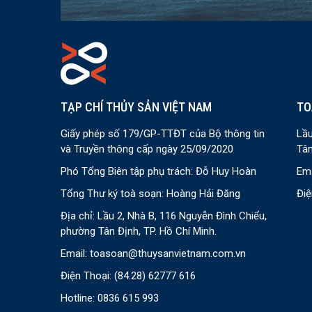
TẠP CHÍ THỦY SẢN VIỆT NAM
TO
Giấy phép số 179/GP-TTĐT của Bộ thông tin
Lầu
và Truyền thông cấp ngày 25/09/2020
Tân
Phó Tổng Biên tập phụ trách: Đỗ Huy Hoàn
Ema
Tổng Thư ký toà soạn: Hoàng Hải Đăng
Điệ
Địa chỉ: Lầu 2, Nhà B, 116 Nguyễn Đình Chiểu,
phường Tân Định, TP. Hồ Chí Minh.
Email:
toasoan@thuysanvietnam.com.vn
Điện Thoại:
(84.28) 62777 616
Hotline: 0836 615 993