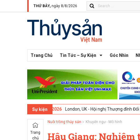
THỨ BẢY,
ngày 8/8/2026
Trang Chủ
Tin Tức – Sự Kiện
Góc Nhìn
N
hứ 13 -
09-02-2026
London, UK - Hội nghị Thượng đỉnh Đổi mới Sáng t
Sự kiện
Nuôi trồng thủy sản
Khuyến ngư - Mô hình
Trang
Hậu Giang: Nghiệm th
chủ