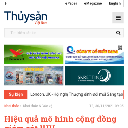
ePaper
eMagazine
English
-2026
London, UK - Hội nghị Thượng đỉnh Đổi mới Sáng tạo trong Ngà
Sự kiện
Khai thác
Khai thác & Bảo vệ
T3, 30/11/2021 09:05
Hiệu quả mô hình cộng đồng