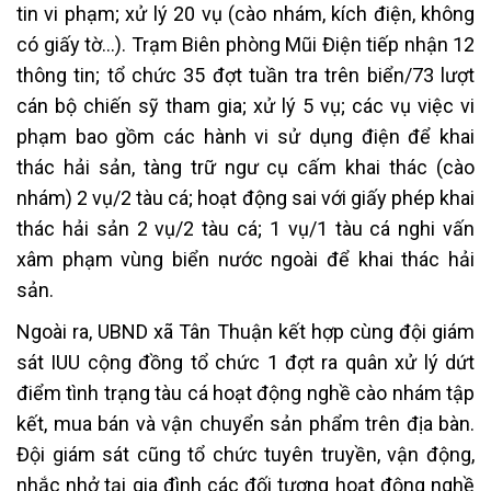
tin vi phạm; xử lý 20 vụ (cào nhám, kích điện, không
có giấy tờ…). Trạm Biên phòng Mũi Điện tiếp nhận 12
thông tin; tổ chức 35 đợt tuần tra trên biển/73 lượt
cán bộ chiến sỹ tham gia; xử lý 5 vụ; các vụ việc vi
phạm bao gồm các hành vi sử dụng điện để khai
thác hải sản, tàng trữ ngư cụ cấm khai thác (cào
nhám) 2 vụ/2 tàu cá; hoạt động sai với giấy phép khai
thác hải sản 2 vụ/2 tàu cá; 1 vụ/1 tàu cá nghi vấn
xâm phạm vùng biển nước ngoài để khai thác hải
sản.
Ngoài ra, UBND xã Tân Thuận kết hợp cùng đội giám
sát IUU cộng đồng tổ chức 1 đợt ra quân xử lý dứt
điểm tình trạng tàu cá hoạt động nghề cào nhám tập
kết, mua bán và vận chuyển sản phẩm trên địa bàn.
Đội giám sát cũng tổ chức tuyên truyền, vận động,
nhắc nhở tại gia đình các đối tượng hoạt động nghề