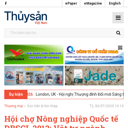
ePaper
eMagazine
English
2-2026
London, UK - Hội nghị Thượng đỉnh Đổi mới Sáng tạo trong Ng
Sự kiện
Thương mại
Xúc tiến & Hội nhập
T2, 06/07/2020 10:10
Hội chợ Nông nghiệp Quốc tế