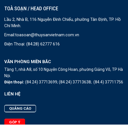
TOÀ SOẠN / HEAD OFFICE
Lầu 2, Nhà B, 116 Nguyễn Đình Chiểu, phường Tân Định, TP. Hồ
Chí Minh.
Email:
toasoan@thuysanvietnam.com.vn
Điện Thoại:
(84.28) 62777 616
VĂN PHÒNG MIỀN BẮC
Tầng 1, nhà A8, số 10 Nguyễn Công Hoan, phường Giảng Võ, TP Hà
Nội.
Điện thoại:
(84.24) 37713699;
(84.24) 37713638;
(84.4) 37711756
LIÊN HỆ
QUẢNG CÁO
GÓP Ý