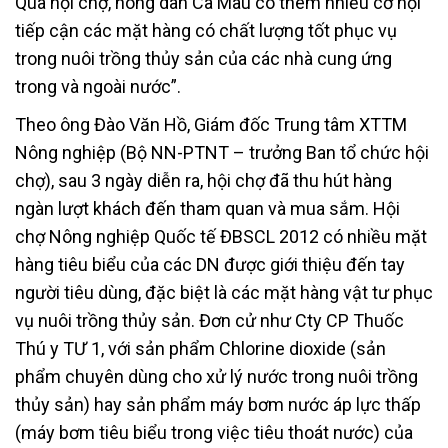
Qua hội chợ, nông dân Cà Mau có thêm nhiều cơ hội
tiếp cận các mặt hàng có chất lượng tốt phục vụ
trong nuôi trồng thủy sản của các nhà cung ứng
trong và ngoài nước”.
Theo ông Đào Văn Hồ, Giám đốc Trung tâm XTTM
Nông nghiệp (Bộ NN-PTNT – trưởng Ban tổ chức hội
chợ), sau 3 ngày diễn ra, hội chợ đã thu hút hàng
ngàn lượt khách đến tham quan và mua sắm. Hội
chợ Nông nghiệp Quốc tế ĐBSCL 2012 có nhiều mặt
hàng tiêu biểu của các DN được giới thiệu đến tay
người tiêu dùng, đặc biệt là các mặt hàng vật tư phục
vụ nuôi trồng thủy sản. Đơn cử như Cty CP Thuốc
Thú y TƯ 1, với sản phẩm Chlorine dioxide (sản
phẩm chuyên dùng cho xử lý nước trong nuôi trồng
thủy sản) hay sản phẩm máy bơm nước áp lực thấp
(máy bơm tiêu biểu trong việc tiêu thoát nước) của