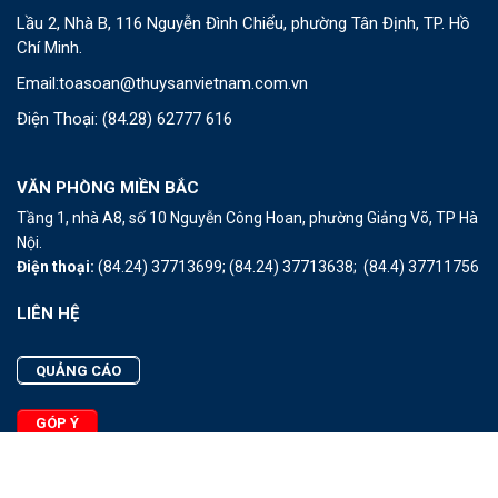
Lầu 2, Nhà B, 116 Nguyễn Đình Chiểu, phường Tân Định, TP. Hồ
Chí Minh.
Email:
toasoan@thuysanvietnam.com.vn
Điện Thoại:
(84.28) 62777 616
VĂN PHÒNG MIỀN BẮC
Tầng 1, nhà A8, số 10 Nguyễn Công Hoan, phường Giảng Võ, TP Hà
Nội.
Điện thoại:
(84.24) 37713699;
(84.24) 37713638;
(84.4) 37711756
LIÊN HỆ
QUẢNG CÁO
GÓP Ý