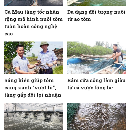
Cà Mau tăng tốc nhân
Đa dạng đối tượng nuôi
rộng mô hình nuôi tôm
từ ao tôm
tuần hoàn công nghệ
cao
Sáng kiến giúp tôm
Bám cửa sông làm giàu
càng xanh “vượt lũ”,
từ cá vược lồng bè
tăng gấp đôi lợi nhuận