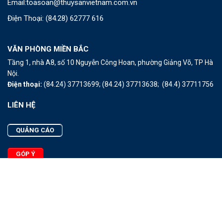
Email:
toasoan@thuysanvietnam.com.vn
Điện Thoại:
(84.28) 62777 616
VĂN PHÒNG MIỀN BẮC
Tầng 1, nhà A8, số 10 Nguyễn Công Hoan, phường Giảng Võ, TP Hà
Nội.
Điện thoại:
(84.24) 37713699;
(84.24) 37713638;
(84.4) 37711756
LIÊN HỆ
QUẢNG CÁO
GÓP Ý
LIÊN HỆ
Quảng Cáo
Góp Ý