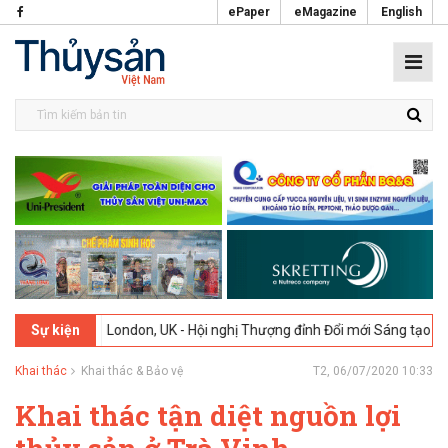
ePaper
eMagazine
English
2-2026
London, UK - Hội nghị Thượng đỉnh Đổi mới Sáng tạo trong Ng
Sự kiện
Khai thác
Khai thác & Bảo vệ
T2, 06/07/2020 10:33
Khai thác tận diệt nguồn lợi