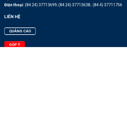
Điện thoại:
(84.24) 37713699;
(84.24) 37713638;
(84.4) 37711756
LIÊN HỆ
QUẢNG CÁO
GÓP Ý
LIÊN HỆ
Quảng Cáo
Góp Ý
Facebook
2025 - © Bản quyền thuộc Tạp chí Thủy sản Việt Nam
Cấm sao chép dưới mọi hình thức nếu không có sự chấp thuận
bằng văn bản