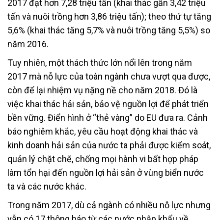
2017 đạt hơn 7,28 triệu tấn (khai thác gần 3,42 triệu
tấn và nuôi trồng hơn 3,86 triệu tấn); theo thứ tự tăng
5,6% (khai thác tăng 5,7% và nuôi trồng tăng 5,5%) so
năm 2016.
Tuy nhiên, một thách thức lớn nổi lên trong năm
2017 mà nỗ lực của toàn ngành chưa vượt qua được,
còn để lại nhiệm vụ nặng nề cho năm 2018. Đó là
việc khai thác hải sản, bảo vệ nguồn lợi để phát triển
bền vững. Điển hình ở “thẻ vàng” do EU đưa ra. Cảnh
báo nghiêm khắc, yêu cầu hoạt động khai thác và
kinh doanh hải sản của nước ta phải được kiểm soát,
quản lý chặt chẽ, chống mọi hành vi bất hợp pháp
làm tổn hại đến nguồn lợi hải sản ở vùng biển nước
ta và các nước khác.
Trong năm 2017, dù cả ngành có nhiều nỗ lực nhưng
vẫn có 17 thông báo từ các nước nhập khẩu về