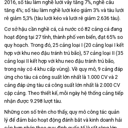
2016, số tàu làm nghề lưới vây tăng 7%, nghề câu
tăng 4%; số tàu làm nghề lưới kéo giảm 3% và tàu lưới
rê giảm 5,3% (tàu lưới kéo và lưới rê giảm 2.636 tàu).
Cơ sở hậu cần nghề cá, cả nước có 82 cảng cá đang
hoạt động tại 27 tỉnh, thành phố ven biển, đạt 65% so
quy hoạch. Trong đó, 25 cảng loại I (20 cảng loại I kết
hợp với khu neo đậu tránh trú bão), 57 cảng loại II (35
cảng loại II kết hợp với khu neo đậu tránh trú bão,
trong này có 4 khu cấp vùng). Về quy mô, 9 cảng đáp
ứng cho tàu cá công suất lớn nhất là 1.000 CV và 2
cảng đáp ứng tàu cá công suất lớn nhất là 2.000 CV
cập cảng. Theo thiết kế, mỗi ngày hệ thống cảng tiếp
nhận được 9.298 lượt tàu.
Những con số trên cho thấy, quy mô công tác quản
lý để đảm bảo hoạt động đánh bắt và kinh doanh hải
sản hợp pháp theo quy định quốc tế là rất rộng lớn,