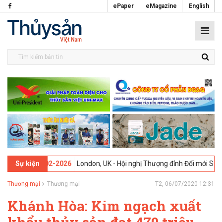
ePaper
eMagazine
English
3 -
09-02-2026
London, UK - Hội nghị Thượng đỉnh Đổi mới Sáng tạo 
Sự kiện
Thương mại
Thương mại
T2, 06/07/2020 12:31
Khánh Hòa: Kim ngạch xuất