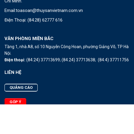
Chí Minh.
Email:
toasoan@thuysanvietnam.com.vn
Điện Thoại:
(84.28) 62777 616
VĂN PHÒNG MIỀN BẮC
Tầng 1, nhà A8, số 10 Nguyễn Công Hoan, phường Giảng Võ, TP Hà
Nội.
Điện thoại:
(84.24) 37713699;
(84.24) 37713638;
(84.4) 37711756
LIÊN HỆ
QUẢNG CÁO
GÓP Ý
LIÊN HỆ
Quảng Cáo