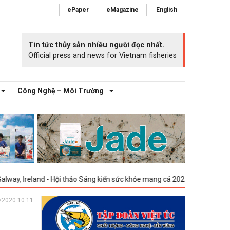
ePaper
eMagazine
English
Tin tức thủy sản nhiều người đọc nhất.
Official press and news for Vietnam fisheries
Công Nghệ – Môi Trường
- Hội thảo Sáng kiến sức khỏe mang cá 2025 -
23-04-2025
Vigo, Tây Ba
/2020 10:11