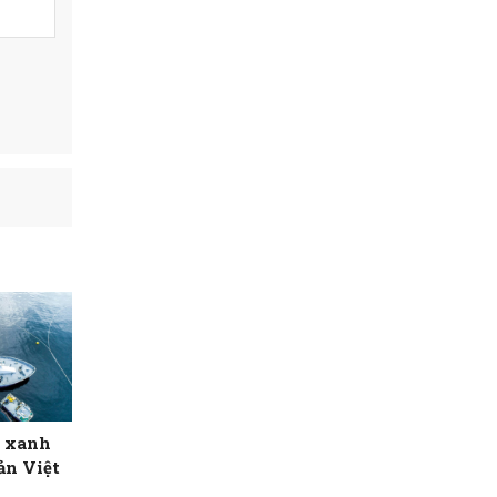
i xanh
ản Việt