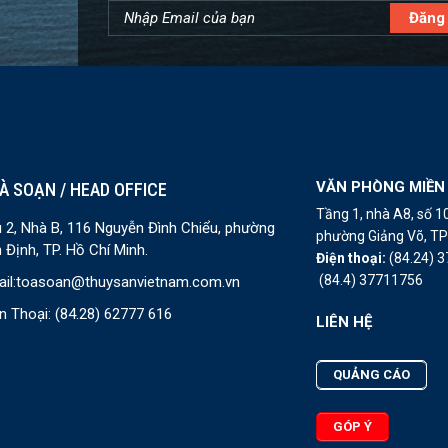
VĂN PHÒNG MIỀN
À SOẠN / HEAD OFFICE
Tầng 1, nhà A8, số 
 2, Nhà B, 116 Nguyễn Đình Chiểu, phường
phường Giảng Võ, TP 
 Định, TP. Hồ Chí Minh.
Điện thoại:
(84.24) 
(84.4) 37711756
il:
toasoan@thuysanvietnam.com.vn
n Thoại:
(84.28) 62777 616
LIÊN HỆ
QUẢNG CÁO
GÓP Ý