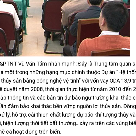
N&PTNT Vũ Văn Tám nhấn mạnh: Đây là Trung tâm quan sá
à là một trong những hạng mục chính thuộc Dự án “Hệ th
i thủy sản bằng công nghệ vệ tinh” với vốn vay ODA 13,9 t
ê duyệt năm 2008, thời gian thực hiện từ năm 2010 đến 2
ấp thông tin và các bản tin dự báo ngư trường khai thác 
hần đảm bảo khai thác bền vững nguồn lợi thủy sản. Đồng
ử lý, hỗ trợ, cải thiện chất lượng dự báo khí tượng thủy v
, hiện tượng thời tiết bất thường…xảy ra trên các vùng biển
hề cá hoạt động trên biển.