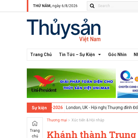
THỨ NĂM,
ngày 6/8/2026
Trang Chủ
Tin Tức – Sự Kiện
Góc Nhìn
N
 13 -
09-02-2026
London, UK - Hội nghị Thượng đỉnh Đổi mới Sáng tạo
Sự kiện
Thương mại
Xúc tiến & Hội nhập
Trang
Khánh thành Trung t
chủ