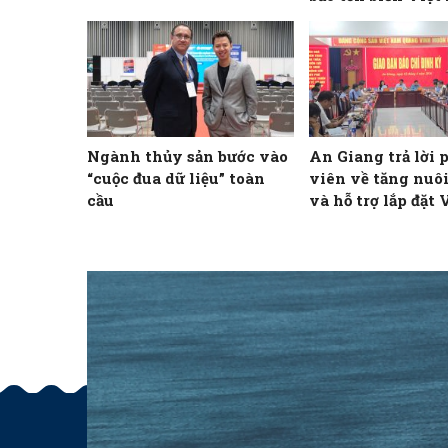
Ngành thủy sản bước vào
An Giang trả lời
“cuộc đua dữ liệu” toàn
viên về tăng nuôi
cầu
và hỗ trợ lắp đặt