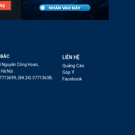
 BẮC
LIÊN HỆ
10 Nguyễn Công Hoan,
Quảng Cáo
Hà Nội.
Góp Ý
37713699;
(84.24) 37713638;
Facebook