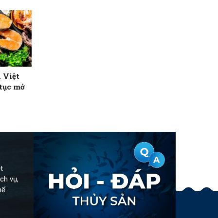
 Việt
 tục mở
t
ch vụ,
hể