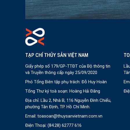
TẠP CHÍ THỦY SẢN VIỆT NAM
TO
Giấy phép số 179/GP-TTĐT của Bộ thông tin
Lầu
và Truyền thông cấp ngày 25/09/2020
Tân
Phó Tổng Biên tập phụ trách: Đỗ Huy Hoàn
Ema
Tổng Thư ký toà soạn: Hoàng Hải Đăng
Điệ
Địa chỉ: Lầu 2, Nhà B, 116 Nguyễn Đình Chiểu,
phường Tân Định, TP. Hồ Chí Minh.
Email:
toasoan@thuysanvietnam.com.vn
Điện Thoại:
(84.28) 62777 616