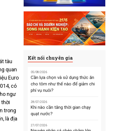
Kết nối chuyên gia
t tàu
ống quan
05/08/2026
riệu Euro
Cần lựa chọn và sử dụng thức ăn
cho tôm như thế nào để giảm chi
014, có
phí vụ nuôi?
cho ngư
 thời
28/07/2026
Khi nào cần tăng thời gian chạy
ăn trong
quạt nước?
, là địa
27/07/2026
Nguyên nhân cá chép chậm lớn