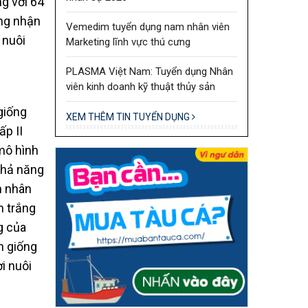
g với 64
ứng nhận
Vemedim tuyển dụng nam nhân viên
 nuôi
Marketing lĩnh vực thú cưng
PLASMA Việt Nam: Tuyển dụng Nhân
viên kinh doanh kỹ thuật thủy sản
giống
XEM THÊM TIN TUYỂN DỤNG
ấp II
 mô hình
 khả năng
h nhân
n trắng
g của
n giống
i nuôi