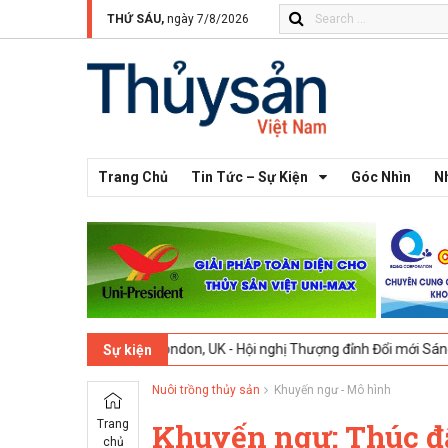
THỨ SÁU,
ngày 7/8/2026
Trang Chủ
Tin Tức – Sự Kiện
Góc Nhìn
N
2-2026
London, UK - Hội nghị Thượng đỉnh Đổi mới Sáng tạo trong N
Sự kiện
Nuôi trồng thủy sản
Khuyến ngư - Mô hình
Trang
Khuyến ngư: Thúc đẩ
chủ