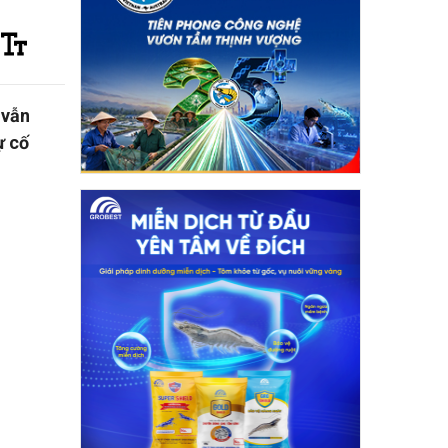
 vẫn
ự cố