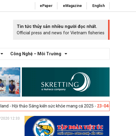
ePaper
eMagazine
English
Tin tức thủy sản nhiều người đọc nhất.
Official press and news for Vietnam fisheries
Công Nghệ – Môi Trường
o Sáng kiến sức khỏe mang cá 2025 -
23-04-2025
Vigo, Tây Ban Nha - T
/2020 12:33