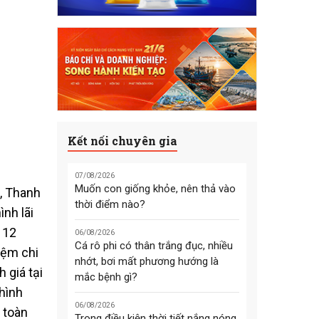
Kết nối chuyên gia
07/08/2026
Muốn con giống khỏe, nên thả vào
, Thanh
thời điểm nào?
nh lãi
 12
06/08/2026
Cá rô phi có thân trắng đục, nhiều
iệm chi
nhớt, bơi mất phương hướng là
 giá tại
mắc bệnh gì?
hình
06/08/2026
 toàn
Trong điều kiện thời tiết nắng nóng