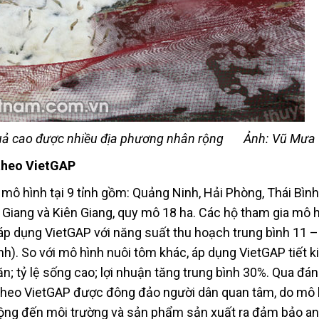
uả cao được nhiều địa phương nhân rộng
Ảnh: Vũ Mưa
 theo VietGAP
ô hình tại 9 tỉnh gồm: Quảng Ninh, Hải Phòng, Thái Bình
Giang và Kiên Giang, quy mô 18 ha. Các hộ tham gia mô hì
áp dụng VietGAP với năng suất thu hoạch trung bình 11 –
h). So với mô hình nuôi tôm khác, áp dụng VietGAP tiết k
ăn; tỷ lệ sống cao; lợi nhuận tăng trung bình 30%. Qua đánh
 theo VietGAP được đông đảo người dân quan tâm, do mô 
ộng đến môi trường và sản phẩm sản xuất ra đảm bảo an