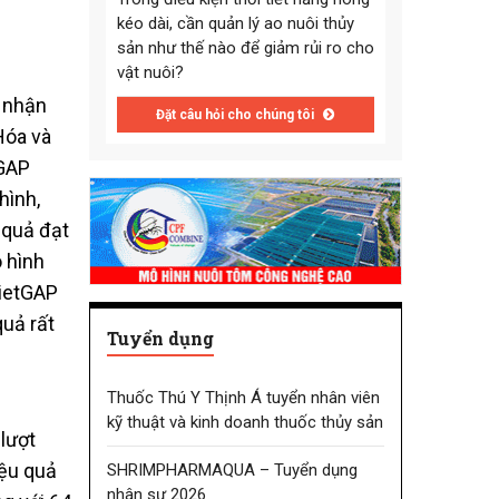
kéo dài, cần quản lý ao nuôi thủy
sản như thế nào để giảm rủi ro cho
vật nuôi?
 nhận
Đặt câu hỏi cho chúng tôi
Hóa và
tGAP
hình,
 quả đạt
ô hình
VietGAP
quả rất
Tuyển dụng
Thuốc Thú Y Thịnh Á tuyển nhân viên
kỹ thuật và kinh doanh thuốc thủy sản
lượt
iệu quả
SHRIMPHARMAQUA – Tuyển dụng
nhân sự 2026