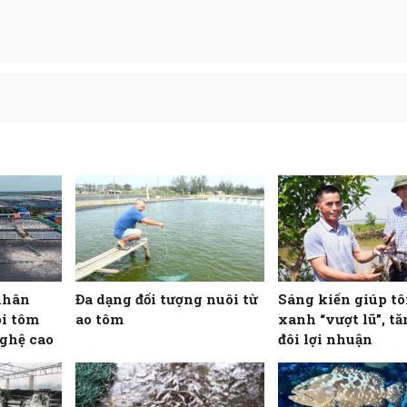
nhân
Đa dạng đối tượng nuôi từ
Sáng kiến giúp t
i tôm
ao tôm
xanh “vượt lũ”, t
ghệ cao
đôi lợi nhuận