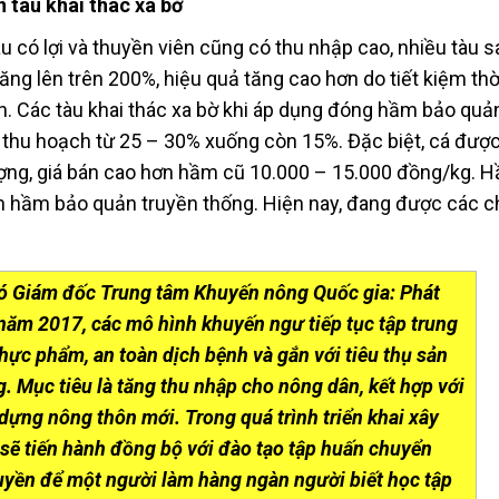
n tàu khai thác xa bờ
u có lợi và thuyền viên cũng có thu nhập cao, nhiều tàu s
g lên trên 200%, hiệu quả tăng cao hơn do tiết kiệm thời
iển. Các tàu khai thác xa bờ khi áp dụng đóng hầm bảo qu
u thu hoạch từ 25 – 30% xuống còn 15%. Đặc biệt, cá đượ
ng, giá bán cao hơn hầm cũ 10.000 – 15.000 đồng/kg. 
ần hầm bảo quản truyền thống. Hiện nay, đang được các c
ó Giám đốc Trung tâm Khuyến nông Quốc gia: Phát
 năm 2017, các mô hình khuyến ngư tiếp tục tập trung
hực phẩm, an toàn dịch bệnh và gắn với tiêu thụ sản
. Mục tiêu là tăng thu nhập cho nông dân, kết hợp với
dựng nông thôn mới. Trong quá trình triển khai xây
sẽ tiến hành đồng bộ với đào tạo tập huấn chuyển
ruyền để một người làm hàng ngàn người biết học tập