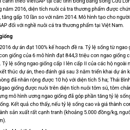
m canh theo VietGAP tại các tỉnh Đồng bằng sông Cửu Lon
ng năm 2016, diện tích nuôi cá tra thương phẩm được ch
ha, tăng gấp 10 lần so với năm 2014. Mô hình tạo cho người
GAP đối với nghề nuôi cá tra thương phẩm tại Việt Nam.
 giống
016 dự án đạt 100% kế hoạch đề ra. Tỷ lệ sống từ ngao 
 con giống của 6 mô hình đạt 844,3 triệu con ngao giống c
. Tỷ lệ sống ngao giống cấp I lên cấp II của các hộ ngoài
kết thúc dự án, theo đánh giá sau 3 năm triển khai dự án
òng đã nhân rộng được 10 hộ với diện tích 5 ha; Thái Bìn
gao giống được nuôi trên diện tích nuôi tôm sú, tôm châ
dựng mô hình ương ngao giống đã góp phần tăng tỷ lệ sốn
iống. Kết quả cho thấy, nếu tỷ lệ sống cao và giá thành co
thành sản xuất rất cạnh tranh (khoảng 5.000 đồng/kg, ngườ
n).