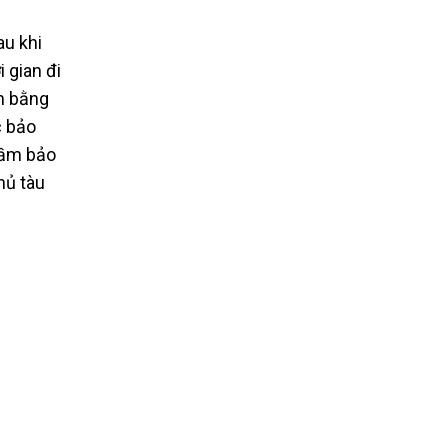
au khi
 gian đi
ản bằng
c bảo
Hầm bảo
hủ tàu