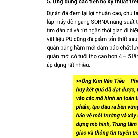
5. Ứng dụng các tiến bộ kỹ thuật trê
Dự án đã đem lại lợi nhuận cao, chủ tà
lắp máy dò ngang SORNA năng suất tăn
tìm đàn cá và rút ngắn thời gian đi b
vật liệu PU cũng đã giảm tổn thất sa
quản bằng hầm mới đảm bảo chất lượ
quản mới có tuổi thọ cao hơn 4 – 5 l
áp dụng rất nhiều.
>>Ông Kim Văn Tiêu – Ph
huy kết quả đã đạt được,
vào các mô hình an toàn t
phẩm, tạo đầu ra bền vững
bảo vệ môi trường và xây 
dựng mô hình, Trung tâm 
giao và thông tin tuyên t