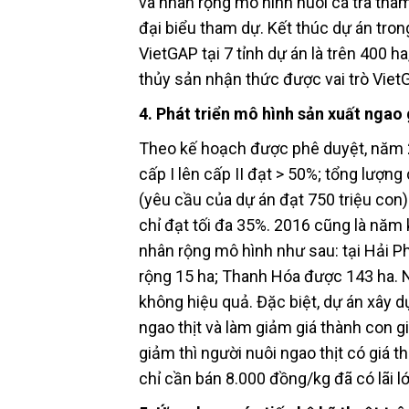
và nhân rộng mô hình nuôi cá tra thâ
đại biểu tham dự. Kết thúc dự án tro
VietGAP tại 7 tỉnh dự án là trên 400 
thủy sản nhận thức được vai trò Viet
4. Phát triển mô hình sản xuất ngao
Theo kế hoạch được phê duyệt, năm 2
cấp I lên cấp II đạt > 50%; tổng lượng
(yêu cầu của dự án đạt 750 triệu con)
chỉ đạt tối đa 35%. 2016 cũng là năm 
nhân rộng mô hình như sau: tại Hải Ph
rộng 15 ha; Thanh Hóa được 143 ha. N
không hiệu quả. Đặc biệt, dự án xây 
ngao thịt và làm giảm giá thành con g
giảm thì người nuôi ngao thịt có giá 
chỉ cần bán 8.000 đồng/kg đã có lãi lớ