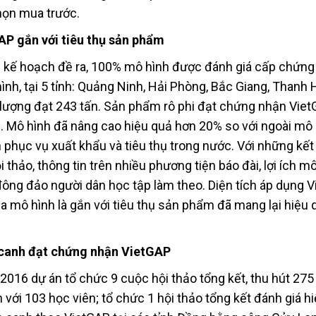
họn mua trước.
GAP gắn với tiêu thụ sản phẩm
 kế hoạch đề ra, 100% mô hình được đánh giá cấp chứng
hình, tại 5 tỉnh: Quảng Ninh, Hải Phòng, Bắc Giang, Thanh 
n lượng đạt 243 tấn. Sản phẩm rô phi đạt chứng nhận Vie
 Mô hình đã nâng cao hiệu quả hơn 20% so với ngoài mô 
phục vụ xuất khẩu và tiêu thụ trong nước. Với những kết
thảo, thông tin trên nhiều phương tiện báo đài, lợi ích m
đông đảo người dân học tập làm theo. Diện tích áp dụng 
a mô hình là gắn với tiêu thụ sản phẩm đã mang lại hiệu 
m canh đạt chứng nhận VietGAP
016 dự án tổ chức 9 cuộc hội thảo tổng kết, thu hút 275 
 với 103 học viên; tổ chức 1 hội thảo tổng kết đánh giá h