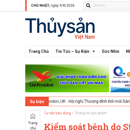
CHỦ NHẬT,
ngày 9/8/2026
Trang Chủ
Tin Tức – Sự Kiện
Góc Nhìn
N
-2026
London, UK - Hội nghị Thượng đỉnh Đổi mới Sáng tạo trong Ngà
Sự kiện
Tư vấn tiêu dùng
Thông tin sản phẩm
Trang
Kiểm soát bệnh do St
chủ