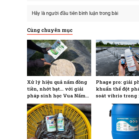
Hãy là người đầu tiên bình luận trong bài
Cùng chuyên mục
Xử lý hiệu quả nấm đồng
Phage pro: giải p
tiền, nhớt bạt… với giải
khuẩn thể đột ph
pháp sinh học Vua Nấm
soát vibrio trong
Plus
tôm