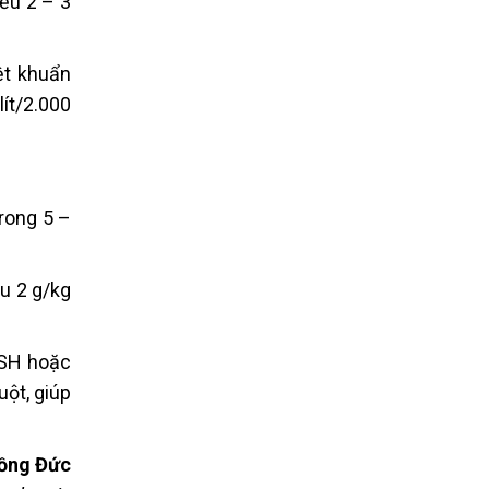
iều 2 – 3
ệt khuẩn
ít/2.000
rong 5 –
u 2 g/kg
ISH hoặc
uột, giúp
ồng Đức