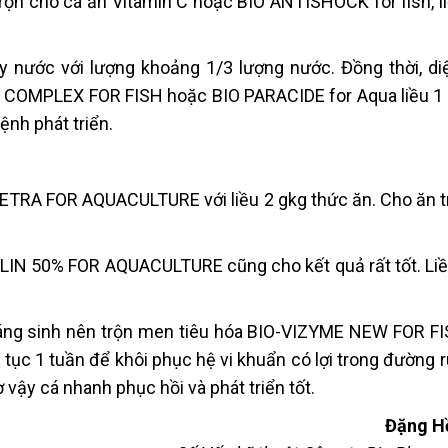
trộn cho cá ăn Vitamin C hoặc BIO ANTISHOCK for fish, l
ay nước với lượng khoảng 1/3 lượng nước. Đồng thời, di
 COMPLEX FOR FISH hoặc BIO PARACIDE for Aqua liều 1 l
ệnh phát triển.
ETRA FOR AQUACULTURE với liều 2 gkg thức ăn. Cho ăn t
IN 50% FOR AQUACULTURE cũng cho kết quả rất tốt. Liề
kháng sinh nên trộn men tiêu hóa BIO-VIZYME NEW FOR F
ục 1 tuần để khôi phục hệ vi khuẩn có lợi trong đường r
ờ vậy cá nhanh phục hồi và phát triển tốt.
Đặng H