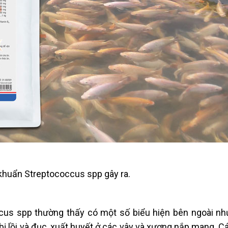
 khuẩn Streptococcus spp gây ra.
ccus spp thường thấy có một số biểu hiện bên ngoài nh
 lồi và đục, xuất huyết ở các vây và xương nắp mang. Cá