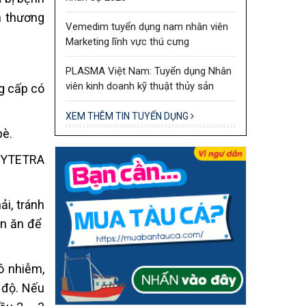
n thương
Vemedim tuyển dụng nam nhân viên
Marketing lĩnh vực thú cưng
PLASMA Việt Nam: Tuyển dụng Nhân
viên kinh doanh kỹ thuật thủy sản
g cấp có
XEM THÊM TIN TUYỂN DỤNG
bè.
OXYTETRA
ải, tránh
ần ăn để
ô nhiễm,
 độ. Nếu