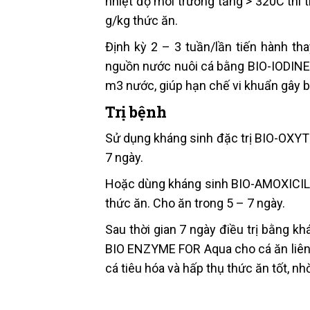
nhiệt độ môi trường tăng > 320C thì 
g/kg thức ăn.
Định kỳ 2 – 3 tuần/lần tiến hành th
nguồn nước nuôi cá bằng BIO-IODINE
m3 nước, giúp hạn chế vi khuẩn gây b
Trị bệnh
Sử dụng kháng sinh đặc trị BIO-OXYT
7 ngày.
Hoặc dùng kháng sinh BIO-AMOXICILL
thức ăn. Cho ăn trong 5 – 7 ngày.
Sau thời gian 7 ngày điều trị bằng 
BIO ENZYME FOR Aqua cho cá ăn liên t
cá tiêu hóa và hấp thụ thức ăn tốt, nh