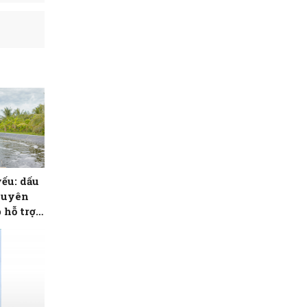
ếu: dấu
guyên
 hỗ trợ