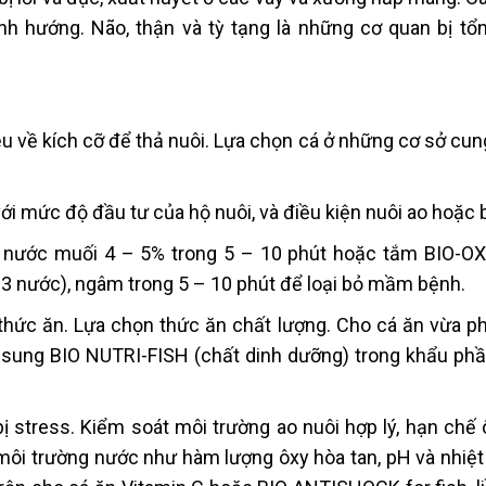
nh hướng. Não, thận và tỳ tạng là những cơ quan bị tổ
 về kích cỡ để thả nuôi. Lựa chọn cá ở những cơ sở cun
ới mức độ đầu tư của hộ nuôi, và điều kiện nuôi ao hoặc 
ắm nước muối 4 – 5% trong 5 – 10 phút hoặc tắm BIO-
 nước), ngâm trong 5 – 10 phút để loại bỏ mầm bệnh.
t thức ăn. Lựa chọn thức ăn chất lượng. Cho cá ăn vừa ph
 sung BIO NUTRI-FISH (chất dinh dưỡng) trong khẩu ph
ị stress. Kiểm soát môi trường ao nuôi hợp lý, hạn chế 
môi trường nước như hàm lượng ôxy hòa tan, pH và nhiệt