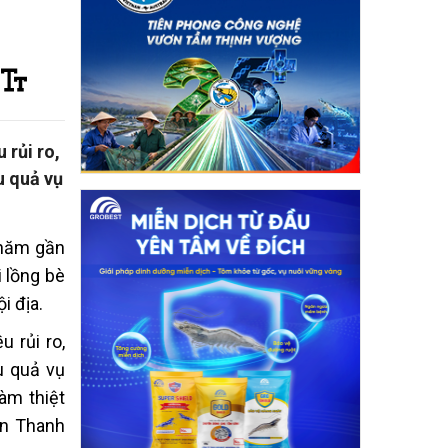
 rủi ro,
u quả vụ
 năm gần
 lồng bè
i địa.
u rủi ro,
u quả vụ
àm thiệt
ễn Thanh