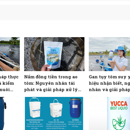
háp thực
Nấm đồng tiền trong ao
Gan tụy tôm suy y
á kiểm
tôm: Nguyên nhân tái
hiệu nhận biết, n
 nuôi
phát và giải pháp xử lý
nhân và giải pháp
sinh học bằng G24
từ bio gan