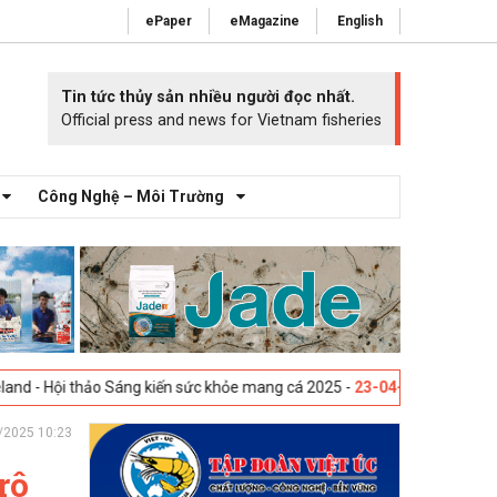
ePaper
eMagazine
English
Tin tức thủy sản nhiều người đọc nhất.
Official press and news for Vietnam fisheries
Công Nghệ – Môi Trường
Sáng kiến sức khỏe mang cá 2025 -
23-04-2025
Vigo, Tây Ban Nha - Tri
/2025 10:23
rô