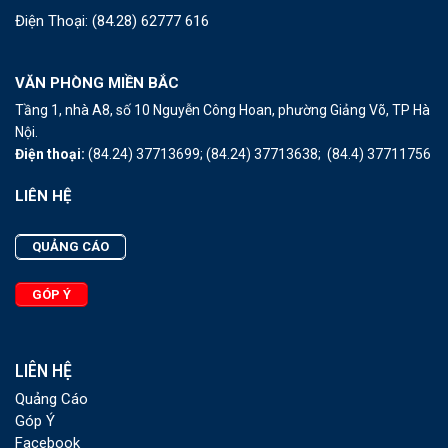
Điện Thoại:
(84.28) 62777 616
VĂN PHÒNG MIỀN BẮC
Tầng 1, nhà A8, số 10 Nguyễn Công Hoan, phường Giảng Võ, TP Hà
Nội.
Điện thoại:
(84.24) 37713699;
(84.24) 37713638;
(84.4) 37711756
LIÊN HỆ
QUẢNG CÁO
GÓP Ý
LIÊN HỆ
Quảng Cáo
Góp Ý
Facebook