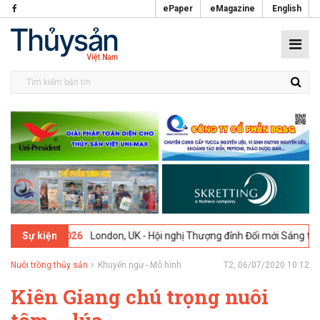
ePaper
eMagazine
English
02-2026
London, UK - Hội nghị Thượng đỉnh Đổi mới Sáng tạo trong N
Sự kiện
Nuôi trồng thủy sản
Khuyến ngư - Mô hình
T2, 06/07/2020 10:12
Kiên Giang chú trọng nuôi