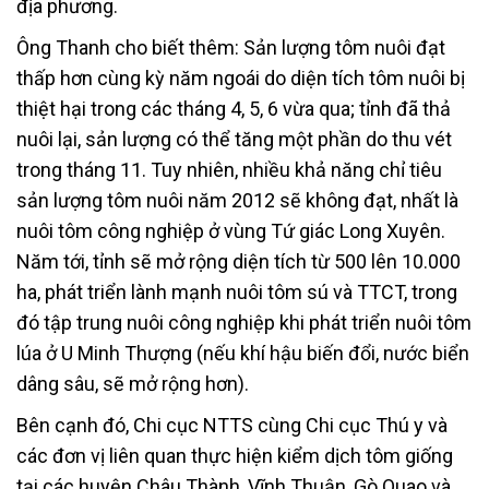
địa phương.
Ông Thanh cho biết thêm: Sản lượng tôm nuôi đạt
thấp hơn cùng kỳ năm ngoái do diện tích tôm nuôi bị
thiệt hại trong các tháng 4, 5, 6 vừa qua; tỉnh đã thả
nuôi lại, sản lượng có thể tăng một phần do thu vét
trong tháng 11. Tuy nhiên, nhiều khả năng chỉ tiêu
sản lượng tôm nuôi năm 2012 sẽ không đạt, nhất là
nuôi tôm công nghiệp ở vùng Tứ giác Long Xuyên.
Năm tới, tỉnh sẽ mở rộng diện tích từ 500 lên 10.000
ha, phát triển lành mạnh nuôi tôm sú và TTCT, trong
đó tập trung nuôi công nghiệp khi phát triển nuôi tôm
lúa ở U Minh Thượng (nếu khí hậu biến đổi, nước biển
dâng sâu, sẽ mở rộng hơn).
Bên cạnh đó, Chi cục NTTS cùng Chi cục Thú y và
các đơn vị liên quan thực hiện kiểm dịch tôm giống
tại các huyện Châu Thành, Vĩnh Thuận, Gò Quao và