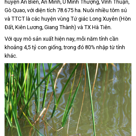
huyện An Biên, An Minh, U Minh Thượng, Vĩnh Thuận,
Gò Quao, với diện tích 78.675 ha. Nuôi nhiều tôm sú
và TTCT là các huyện vùng Tứ giác Long Xuyên (Hòn
Đất, Kiên Lương, Giang Thành) và TX Hà Tiên.
Với quy mô sản xuất hiện nay, mỗi năm tỉnh cần
khoảng 4,5 tỷ con giống, trong đó 80% nhập từ tỉnh
khác.