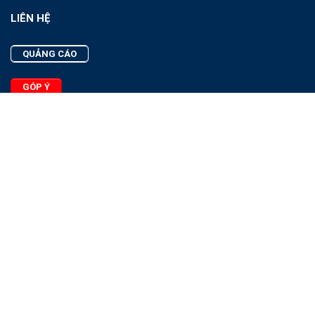
LIÊN HỆ
QUẢNG CÁO
GÓP Ý
LIÊN HỆ
Quảng Cáo
Góp Ý
Facebook
2025 - © Bản quyền thuộc Tạp chí Thủy sản Việt Nam
Cấm sao chép dưới mọi hình thức nếu không có sự chấp thuận
bằng văn bản