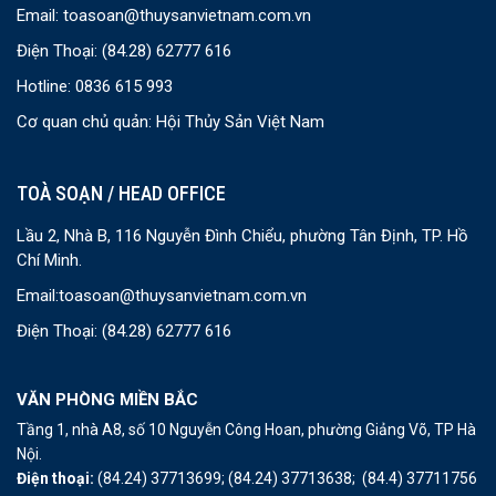
Email:
toasoan@thuysanvietnam.com.vn
Điện Thoại:
(84.28) 62777 616
Hotline: 0836 615 993
Cơ quan chủ quản: Hội Thủy Sản Việt Nam
TOÀ SOẠN / HEAD OFFICE
Lầu 2, Nhà B, 116 Nguyễn Đình Chiểu, phường Tân Định, TP. Hồ
Chí Minh.
Email:
toasoan@thuysanvietnam.com.vn
Điện Thoại:
(84.28) 62777 616
VĂN PHÒNG MIỀN BẮC
Tầng 1, nhà A8, số 10 Nguyễn Công Hoan, phường Giảng Võ, TP Hà
Nội.
Điện thoại:
(84.24) 37713699;
(84.24) 37713638;
(84.4) 37711756