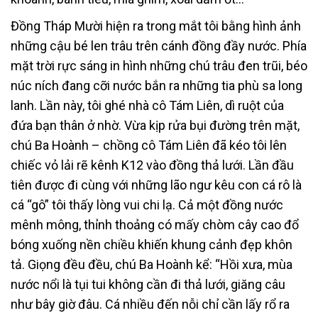
Đồng Tháp Mười hiện ra trong mắt tôi bằng hình ảnh
những cậu bé len trâu trên cánh đồng đầy nước. Phía
mặt trời rực sáng in hình những chú trâu đen trũi, béo
núc ních đang cỡi nước bắn ra những tia phù sa long
lanh. Lần này, tôi ghé nhà cô Tám Liên, dì ruột của
đứa bạn thân ở nhờ. Vừa kịp rửa bụi đường trên mặt,
chú Ba Hoành – chồng cô Tám Liên đã kéo tôi lên
chiếc vỏ lải rẽ kênh K12 vào đồng thả lưới. Lần đầu
tiên được đi cùng với những lão ngư kêu con cá rô là
cá “gô” tôi thấy lòng vui chi lạ. Cả một đồng nước
mênh mông, thỉnh thoảng có mấy chòm cây cao đổ
bóng xuống nền chiều khiến khung cảnh đẹp khôn
tả. Giọng đều đều, chú Ba Hoành kể: “Hồi xưa, mùa
nước nổi là tụi tui không cần đi thả lưới, giăng câu
như bây giờ đâu. Cá nhiều đến nỗi chỉ cần lấy rổ ra