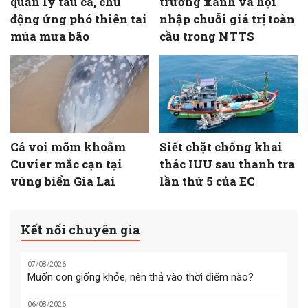
quản lý tàu cá, chủ
trưởng xanh và hội
động ứng phó thiên tai
nhập chuỗi giá trị toàn
mùa mưa bão
cầu trong NTTS
Cá voi mõm khoằm
Siết chặt chống khai
Cuvier mắc cạn tại
thác IUU sau thanh tra
vùng biển Gia Lai
lần thứ 5 của EC
Kết nối chuyên gia
07/08/2026
Muốn con giống khỏe, nên thả vào thời điểm nào?
06/08/2026