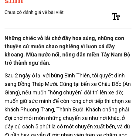
sinh
Chưa có đánh giá về bài viết
Những chiếc vỏ lải chở đầy hoa súng, những con
thuyền cứ muốn chao nghiêng vì lươn cá đầy
khoang. Mùa nước nổi, nông dân miền Tây Nam Bộ
trở thành ngư dân.
Sau 2 ngày ở lại với búng Bình Thiên, tôi quyết định
sang Đồng Tháp Mười. Cũng tại bến xe Châu Đốc (An
Giang), nếu muốn “hóng chuyện” đời thì lên xe đò;
muốn giữ sức mình để còn rong chơi tiếp thì chọn xe
khách Phương Trang, Thành Bưởi. Khách chẳng phải
đợi chờ mỏi mòn những chuyến xe như nơi khác, ở
đây cứ cách 5 phút là có một chuyến xuất bến, và dù
đi gần hay xa vẫn được nhân viên trên xe chăm sóc