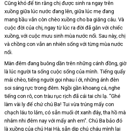
Cũng khó để tin rằng chị được sinh ra ngay trên
xuồng giữa lúc nước đang lên, giữa lúc mẹ đang
mang bầu vẫn còn chèo xuồng cho ba giăng câu. Và
cuộc đời của chị, ngay từ lúc ra đời đã gắn với chiếc
xuồng, với cuộc mưu sinh mùa nước nổi. Sau này, chị
và chồng con vẫn an nhiên sống với từng mùa nước
nổi.
Màn đêm đang buông dần trên những cánh đồng, giờ
là lúc người ta sống cuộc sống của mình. Tiếng quẩy
mái chèo, tiếng người gọi nhau í ới, những ánh đèn
soi sáng rực trong đêm. Ngồi gần khoang cá, nghe
tiếng con rô, con tràu rục rịch đã cái tai chi lạ. “Ghé
làm vài ly đế chứ chú Ba! Tui vừa trúng mấy con
chạch láu to lắm, có sẵn muối ớt xanh đây, tha hồ mà
nhâm nhi đêm nay với mấy anh em”. Chú Ba bảo đó
là xuồng của chú Hai Hà, sẵn dịp chú cháu mình lại