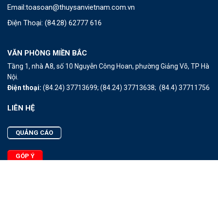
Email:
toasoan@thuysanvietnam.com.vn
Điện Thoại:
(84.28) 62777 616
VĂN PHÒNG MIỀN BẮC
Tầng 1, nhà A8, số 10 Nguyễn Công Hoan, phường Giảng Võ, TP Hà
Nội.
Điện thoại:
(84.24) 37713699;
(84.24) 37713638;
(84.4) 37711756
LIÊN HỆ
QUẢNG CÁO
GÓP Ý
LIÊN HỆ
Quảng Cáo
Góp Ý