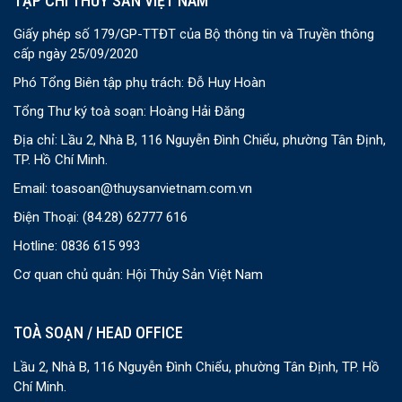
TẠP CHÍ THỦY SẢN VIỆT NAM
Giấy phép số 179/GP-TTĐT của Bộ thông tin và Truyền thông
cấp ngày 25/09/2020
Phó Tổng Biên tập phụ trách: Đỗ Huy Hoàn
Tổng Thư ký toà soạn: Hoàng Hải Đăng
Địa chỉ: Lầu 2, Nhà B, 116 Nguyễn Đình Chiểu, phường Tân Định,
TP. Hồ Chí Minh.
Email:
toasoan@thuysanvietnam.com.vn
Điện Thoại:
(84.28) 62777 616
Hotline: 0836 615 993
Cơ quan chủ quản: Hội Thủy Sản Việt Nam
TOÀ SOẠN / HEAD OFFICE
Lầu 2, Nhà B, 116 Nguyễn Đình Chiểu, phường Tân Định, TP. Hồ
Chí Minh.