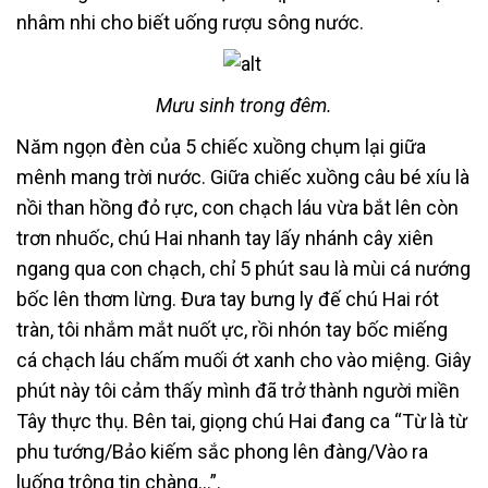
nhâm nhi cho biết uống rượu sông nước.
Mưu sinh trong đêm.
Năm ngọn đèn của 5 chiếc xuồng chụm lại giữa
mênh mang trời nước. Giữa chiếc xuồng câu bé xíu là
nồi than hồng đỏ rực, con chạch láu vừa bắt lên còn
trơn nhuốc, chú Hai nhanh tay lấy nhánh cây xiên
ngang qua con chạch, chỉ 5 phút sau là mùi cá nướng
bốc lên thơm lừng. Đưa tay bưng ly đế chú Hai rót
tràn, tôi nhắm mắt nuốt ực, rồi nhón tay bốc miếng
cá chạch láu chấm muối ớt xanh cho vào miệng. Giây
phút này tôi cảm thấy mình đã trở thành người miền
Tây thực thụ. Bên tai, giọng chú Hai đang ca “Từ là từ
phu tướng/Bảo kiếm sắc phong lên đàng/Vào ra
luống trông tin chàng…”.