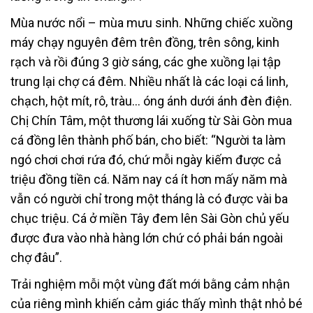
Mùa nước nổi – mùa mưu sinh. Những chiếc xuồng
máy chạy nguyên đêm trên đồng, trên sông, kinh
rạch và rồi đúng 3 giờ sáng, các ghe xuồng lại tập
trung lại chợ cá đêm. Nhiều nhất là các loại cá linh,
chạch, hột mít, rô, tràu… óng ánh dưới ánh đèn điện.
Chị Chín Tâm, một thương lái xuống từ Sài Gòn mua
cá đồng lên thành phố bán, cho biết: “Người ta làm
ngó chơi chơi rứa đó, chứ mỗi ngày kiếm được cả
triệu đồng tiền cá. Năm nay cá ít hơn mấy năm mà
vẫn có người chỉ trong một tháng là có được vài ba
chục triệu. Cá ở miền Tây đem lên Sài Gòn chủ yếu
được đưa vào nhà hàng lớn chứ có phải bán ngoài
chợ đâu”.
Trải nghiệm mỗi một vùng đất mới bằng cảm nhận
của riêng mình khiến cảm giác thấy mình thật nhỏ bé