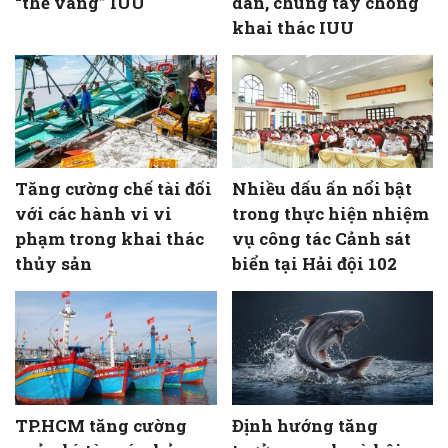
“thẻ vàng” IUU
dân, chung tay chống
khai thác IUU
Tăng cường chế tài đối
Nhiều dấu ấn nổi bật
với các hành vi vi
trong thực hiện nhiệm
phạm trong khai thác
vụ công tác Cảnh sát
thủy sản
biển tại Hải đội 102
TP.HCM tăng cường
Định hướng tăng