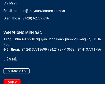
Chí Minh.
Email:
toasoan@thuysanvietnam.com.vn
Điện Thoại:
(84.28) 62777 616
VĂN PHÒNG MIỀN BẮC
Tầng 1, nhà A8, số 10 Nguyễn Công Hoan, phường Giảng Võ, TP Hà
Nội.
Điện thoại:
(84.24) 37713699;
(84.24) 37713638;
(84.4) 37711756
LIÊN HỆ
QUẢNG CÁO
GÓP Ý
LIÊN HỆ