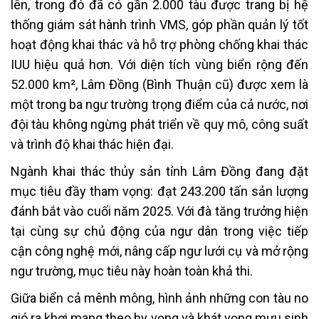
lên, trong đó đã có gần 2.000 tàu được trang bị hệ
thống giám sát hành trình VMS, góp phần quản lý tốt
hoạt động khai thác và hỗ trợ phòng chống khai thác
IUU hiệu quả hơn. Với diện tích vùng biển rộng đến
52.000 km², Lâm Đồng (Bình Thuận cũ) được xem là
một trong ba ngư trường trọng điểm của cả nước, nơi
đội tàu không ngừng phát triển về quy mô, công suất
và trình độ khai thác hiện đại.
Ngành khai thác thủy sản tỉnh Lâm Đồng đang đặt
mục tiêu đầy tham vọng: đạt 243.200 tấn sản lượng
đánh bắt vào cuối năm 2025. Với đà tăng trưởng hiện
tại cùng sự chủ động của ngư dân trong việc tiếp
cận công nghệ mới, nâng cấp ngư lưới cụ và mở rộng
ngư trường, mục tiêu này hoàn toàn khả thi.
Giữa biển cả mênh mông, hình ảnh những con tàu no
gió ra khơi mang theo hy vọng và khát vọng mưu sinh