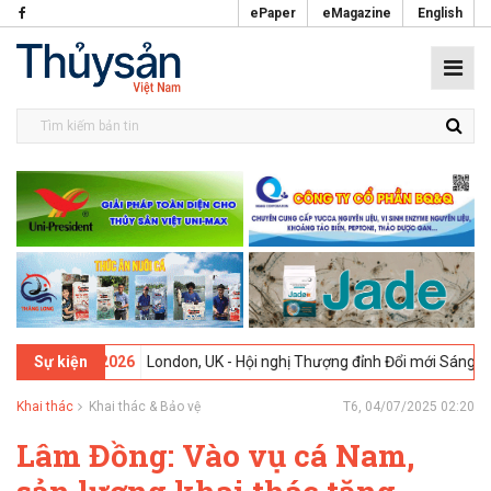
ePaper
eMagazine
English
9-02-2026
London, UK - Hội nghị Thượng đỉnh Đổi mới Sáng tạo tron
Sự kiện
Khai thác
Khai thác & Bảo vệ
T6, 04/07/2025 02:20
Lâm Đồng: Vào vụ cá Nam,