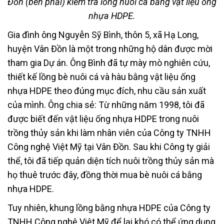
Đồn (bên phải) kiểm tra lồng nuôi cá bằng vật liệu ống
nhựa HDPE.
Gia đình ông Nguyễn Sỹ Bình, thôn 5, xã Hạ Long,
huyện Vân Đồn là một trong những hộ dân được mời
tham gia Dự án. Ông Bình đã tự mày mò nghiên cứu,
thiết kế lồng bè nuôi cá và hàu bằng vật liệu ống
nhựa HDPE theo đúng mục đích, nhu cầu sản xuất
của mình. Ông chia sẻ: Từ những năm 1998, tôi đã
được biết đến vật liệu ống nhựa HDPE trong nuôi
trồng thủy sản khi làm nhân viên của Công ty TNHH
Công nghệ Việt Mỹ tại Vân Đồn. Sau khi Công ty giải
thể, tôi đã tiếp quản diện tích nuôi trồng thủy sản mà
họ thuê trước đây, đồng thời mua bè nuôi cá bằng
nhựa HDPE.
Tuy nhiên, khung lồng bằng nhựa HDPE của Công ty
TNHH Công nghệ Việt Mỹ để lại khó có thể ứng dụng