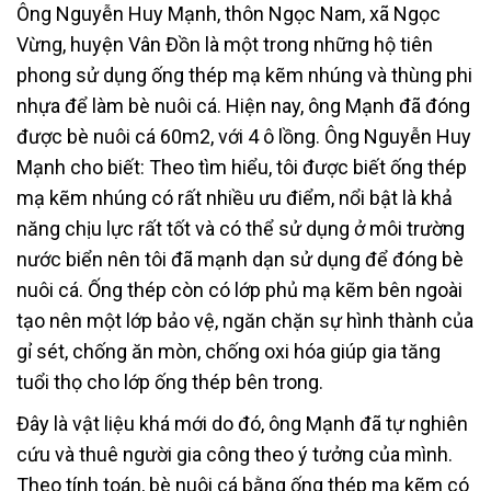
Ông Nguyễn Huy Mạnh, thôn Ngọc Nam, xã Ngọc
Vừng, huyện Vân Đồn là một trong những hộ tiên
phong sử dụng ống thép mạ kẽm nhúng và thùng phi
nhựa để làm bè nuôi cá. Hiện nay, ông Mạnh đã đóng
được bè nuôi cá 60m2, với 4 ô lồng. Ông Nguyễn Huy
Mạnh cho biết: Theo tìm hiểu, tôi được biết ống thép
mạ kẽm nhúng có rất nhiều ưu điểm, nổi bật là khả
năng chịu lực rất tốt và có thể sử dụng ở môi trường
nước biển nên tôi đã mạnh dạn sử dụng để đóng bè
nuôi cá. Ống thép còn có lớp phủ mạ kẽm bên ngoài
tạo nên một lớp bảo vệ, ngăn chặn sự hình thành của
gỉ sét, chống ăn mòn, chống oxi hóa giúp gia tăng
tuổi thọ cho lớp ống thép bên trong.
Đây là vật liệu khá mới do đó, ông Mạnh đã tự nghiên
cứu và thuê người gia công theo ý tưởng của mình.
Theo tính toán, bè nuôi cá bằng ống thép mạ kẽm có