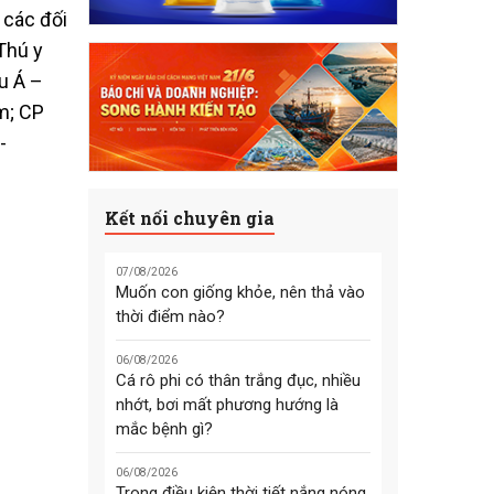
 các đối
Thú y
u Á –
m; CP
-
Kết nối chuyên gia
07/08/2026
Muốn con giống khỏe, nên thả vào
thời điểm nào?
06/08/2026
Cá rô phi có thân trắng đục, nhiều
nhớt, bơi mất phương hướng là
mắc bệnh gì?
06/08/2026
Trong điều kiện thời tiết nắng nóng