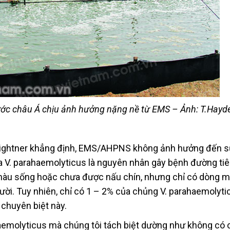
ước châu Á chịu ảnh hưởng nặng nề từ EMS – Ảnh: T.Hayd
Lightner khẳng định, EMS/AHPNS không ảnh hưởng đến 
a V. parahaemolyticus là nguyên nhân gây bệnh đường tiê
à hàu sống hoặc chưa được nấu chín, nhưng chỉ có dòng m
ời. Tuy nhiên, chỉ có 1 – 2% của chủng V. parahaemolyti
 chuyên biệt này.
haemolyticus mà chúng tôi tách biệt dường như không có 