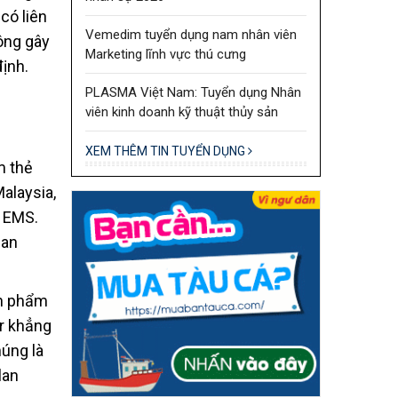
có liên
Vemedim tuyển dụng nam nhân viên
ông gây
Marketing lĩnh vực thú cưng
ịnh.
PLASMA Việt Nam: Tuyển dụng Nhân
viên kinh doanh kỹ thuật thủy sản
XEM THÊM TIN TUYỂN DỤNG
m thẻ
alaysia,
g EMS.
uan
ản phẩm
r khẳng
úng là
lan