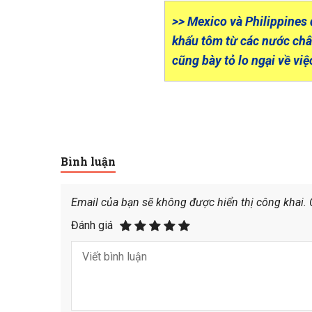
>> Mexico và Philippine
khẩu tôm từ các nước ch
cũng bày tỏ lo ngại về v
Bình luận
Email của bạn sẽ không được hiển thị công khai.
Đánh giá