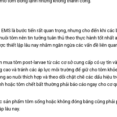
 mô tôm đông lạnh nhưng không thành công.
EMS là bước tiến rất quan trọng, nhưng cho đến khi các 
 nuôi tôm nên tin tưởng tuân thủ theo thực hành tốt nhất 
ược thiết lập lâu nay nhằm ngăn ngừa các vấn đề liên qua
ên mua tôm post-larvae từ các cơ sở cung cấp có uy tín v
g cao và tránh các áp lực môi trường để giữ cho tôm khỏ
ong ao nuôi thích hợp và theo dõi chặt chẽ các dấu hiệu t
ệnh hoặc tôm chết bất thường phải báo cáo ngay cho cơ 
 các sản phẩm tôm sống hoặc không đóng băng cũng phải
ập lâu nay.