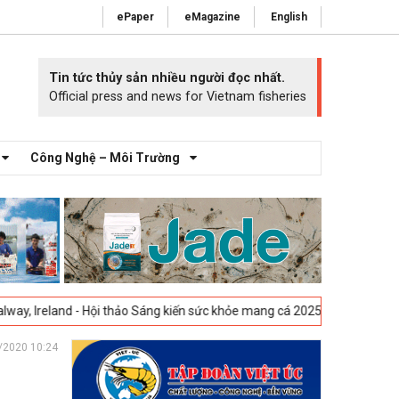
ePaper
eMagazine
English
Tin tức thủy sản nhiều người đọc nhất.
Official press and news for Vietnam fisheries
Công Nghệ – Môi Trường
Hội thảo Sáng kiến sức khỏe mang cá 2025 -
23-04-2025
Vigo, Tây Ban 
/2020 10:24