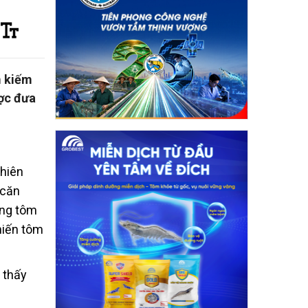
m kiếm
ược đưa
ghiên
 căn
ứng tôm
hiến tôm
 thấy