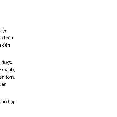
biện
an toàn
n đến
à được
e mạnh;
rên tôm.
quan
 phù hợp