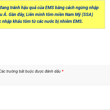
s đang tránh hậu quả của EMS bằng cách ngừng nhập
âu Á. Gần đây, Liên minh tôm miền Nam Mỹ (SSA)
iệc nhập khẩu tôm từ các nước bị nhiễm EMS.
Các trường bắt buộc được đánh dấu
*