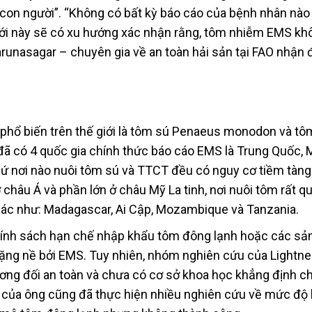
 con người”. “Không có bất kỳ báo cáo của bệnh nhân nào 
ới này sẽ có xu hướng xác nhận rằng, tôm nhiễm EMS kh
runasagar – chuyên gia về an toàn hải sản tại FAO nhận đ
phổ biến trên thế giới là tôm sú Penaeus monodon và tô
đã có 4 quốc gia chính thức báo cáo EMS là Trung Quốc, M
 cứ nơi nào nuôi tôm sú và TTCT đều có nguy cơ tiềm tàn
châu Á và phần lớn ở châu Mỹ La tinh, nơi nuôi tôm rất q
hác như: Madagascar, Ai Cập, Mozambique và Tanzania.
chính sách hạn chế nhập khẩu tôm đông lạnh hoặc các s
ặng nề bởi EMS. Tuy nhiên, nhóm nghiên cứu của Lightne
ơng đối an toàn và chưa có cơ sở khoa học khẳng định ch
của ông cũng đã thực hiện nhiều nghiên cứu về mức độ 