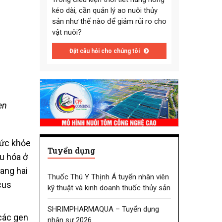
kéo dài, cần quản lý ao nuôi thủy
sản như thế nào để giảm rủi ro cho
vật nuôi?
Đặt câu hỏi cho chúng tôi
en
sức khỏe
Tuyển dụng
u hóa ở
ang hai
Thuốc Thú Y Thịnh Á tuyển nhân viên
cus
kỹ thuật và kinh doanh thuốc thủy sản
SHRIMPHARMAQUA – Tuyển dụng
các gen
nhân sự 2026