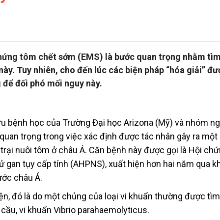
 chứng tôm chết sớm (EMS) là bước quan trọng nhằm tì
này. Tuy nhiên, cho đến lúc các biện pháp “hóa giải” đ
 để đối phó mối nguy này.
cứu bệnh học của Trường Đại học Arizona (Mỹ) và nhóm n
quan trọng trong việc xác định được tác nhân gây ra một
 trại nuôi tôm ở châu Á. Căn bệnh này được gọi là Hội ch
ử gan tụy cấp tính (AHPNS), xuất hiện hơn hai năm qua k
ước châu Á.
ện, đó là do một chủng của loại vi khuẩn thường được tìm
 cầu, vi khuẩn Vibrio parahaemolyticus.