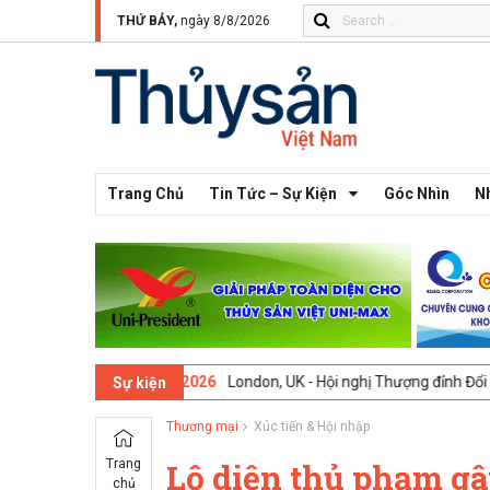
THỨ BẢY,
ngày 8/8/2026
Trang Chủ
Tin Tức – Sự Kiện
Góc Nhìn
N
3 -
09-02-2026
London, UK - Hội nghị Thượng đỉnh Đổi mới Sáng tạo 
Sự kiện
Thương mại
Xúc tiến & Hội nhập
Trang
Lộ diện thủ phạm g
chủ