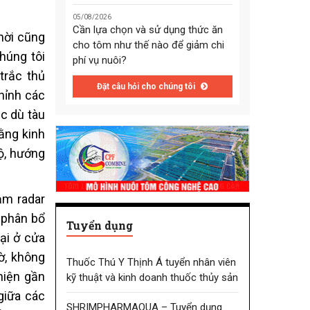
05/08/2026
Cần lựa chọn và sử dụng thức ăn
thời cũng
cho tôm như thế nào để giảm chi
húng tôi
phí vụ nuôi?
trắc thủ
Đặt câu hỏi cho chúng tôi
chỉnh các
ặc dù tàu
ằng kinh
độ, hướng
ạm radar
r phân bổ
Tuyển dụng
lại ở cửa
ờ, không
Thuốc Thú Y Thịnh Á tuyển nhân viên
hiện gần
kỹ thuật và kinh doanh thuốc thủy sản
 giữa các
SHRIMPHARMAQUA – Tuyển dụng