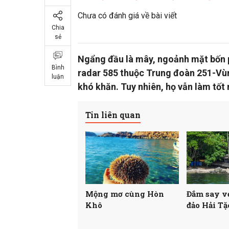
Chưa có đánh giá về bài viết
Chia
sẻ
Ngẩng đầu là mây, ngoảnh mặt bốn p
Bình
radar 585 thuộc Trung đoàn 251-Vùn
luận
khó khăn. Tuy nhiên, họ vẫn làm tốt 
Tin liên quan
Mộng mơ cùng Hòn
Đắm say v
Khô
đảo Hải Tặ