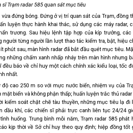
n sĩ Trạm radar 585 quan sát mục tiêu
i vừa đứng bóng. Đứng ở vị trí quan sát của Trạm, đồng 
uấn luyện thực hành khai thác, sử dụng các máy radar, c
hẩn trương. Sau hiệu lệnh tập hợp của kíp trưởng, các 
 người từng người lần lượt thao tác kiểm tra, bật, hiệu 
 ít phút sau, màn hình radar đã bắt đầu quét mục tiêu. M
ị bằng những chấm xanh nhấp nháy trên màn hình nhưng b
ĩ đều báo về chỉ huy một cách chính xác kiểu loại, tốc 
nh nhất.
ở độ cao 250 m so với mực nước biển, nhiệm vụ của Tr
ên mặt biển và không phận thấp; huấn luyện trắc thủ rada
ời kiểm soát chặt chẽ tàu thuyền, những mục tiêu lạ đi 
 dầu khí, các chiến sĩ phải trực canh liên tục 24/24 gi
ọi tình huống. Trung bình mỗi năm, Trạm radar 585 phát 
cáo kịp thời về Sở chỉ huy theo quy định; hiệp đồng tốt