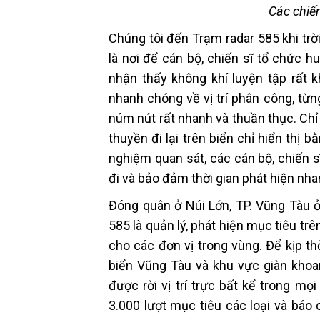
Các chiế
Chúng tôi đến Trạm radar 585 khi trờ
là nơi để cán bộ, chiến sĩ tổ chức h
nhận thấy không khí luyện tập rất k
nhanh chóng về vị trí phân công, từng
núm nút rất nhanh và thuần thục. Chỉ
thuyền đi lại trên biển chỉ hiển th
nghiệm quan sát, các cán bộ, chiến s
đi và bảo đảm thời gian phát hiện nha
Đóng quân ở Núi Lớn, TP. Vũng Tàu 
585 là quản lý, phát hiện mục tiêu tr
cho các đơn vị trong vùng. Để kịp th
biển Vũng Tàu và khu vực giàn khoan
được rời vị trí trực bất kể trong m
3.000 lượt mục tiêu các loại và báo 