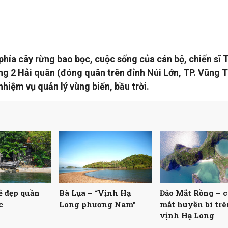
hía cây rừng bao bọc, cuộc sống của cán bộ, chiến sĩ 
g 2 Hải quân (đóng quân trên đỉnh Núi Lớn, TP. Vũng 
nhiệm vụ quản lý vùng biển, bầu trời.
ẻ đẹp quần
Bà Lụa – “Vịnh Hạ
Đảo Mắt Rồng – 
c
Long phương Nam”
mắt huyền bí trê
vịnh Hạ Long