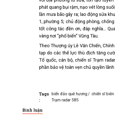
phát quang bụi rậm, nạo vét lòng suối,
lần mưa bão gây ra; lao động sửa kh
1, phường 5; chủ động phòng, chống 
tốt công tác đền ơn, đáp nghĩa… Qua
vàng nơi “phố biển” Vũng Tàu.
Theo Thượng úy Lê Văn Chiến, Chính t
tạp do các thế lực thù địch tăng c
Tổ quốc, cán bộ, chiến sĩ Trạm rad
phần bảo vệ toàn vẹn chủ quyền lãnh 
Tags
biển đảo quê hương
chiến sĩ biê
:
Trạm radar 585
Bình luận