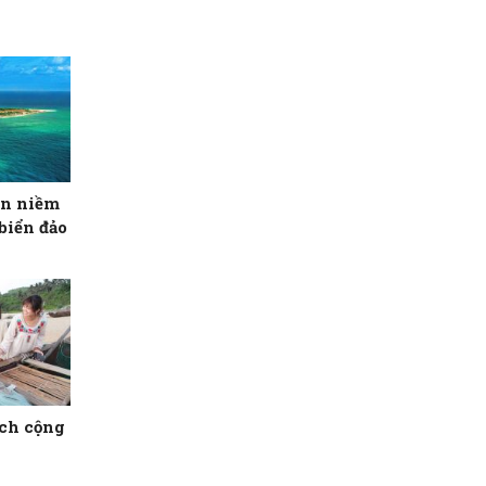
ọn niềm
biển đảo
ịch cộng