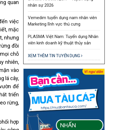
ống quan
nhân sự 2026
Vemedim tuyển dụng nam nhân viên
 đến việc
Marketing lĩnh vực thú cưng
iết, mặc
PLASMA Việt Nam: Tuyển dụng Nhân
t, nhưng
viên kinh doanh kỹ thuật thủy sản
 rừng đồi
 mọi chỗ
XEM THÊM TIN TUYỂN DỤNG
uy nhiên,
 mặn vào
g lá cây,
 vườn để
át triển
heo rừng,
phối hợp
gày công