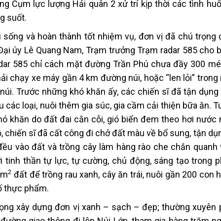
ng Cụm lực lượng Hải quân 2 xử trí kịp thời các tình hu
g suốt.
ời sống và hoàn thành tốt nhiệm vụ, đơn vị đã chú trọng
. Đại úy Lê Quang Nam, Trạm trưởng Trạm radar 585 cho b
adar 585 chỉ cách mặt đường Trần Phú chưa đầy 300 mé
hải chạy xe máy gần 4 km đường núi, hoặc “len lỏi” trong
núi. Trước những khó khăn ấy, các chiến sĩ đã tận dụng
u các loại, nuôi thêm gia súc, gia cầm cải thiện bữa ăn. T
khó khăn do đất đai cằn cỗi, gió biển đem theo hơi nước
ộ, chiến sĩ đã cất công đi chở đất màu về bổ sung, tận dụn
đều vào đất và trồng cây làm hàng rào che chắn quanh
tinh thần tự lực, tự cường, chủ động, sáng tạo trong ph
2
 m
đất để trồng rau xanh, cây ăn trái, nuôi gần 200 con 
ố thực phẩm.
rọng xây dựng đơn vị xanh – sạch – đẹp; thường xuyên 
n đường giao thông đi lên Núi Lớn, tham gia hàng trăm n