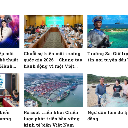
ệp môi
Chuỗi sự kiện môi trường
Trường Sa: Giữ tr
hệ thuật
quốc gia 2026 – Chung tay
tin nơi tuyến đầu 
– Hành
hành động vì một Việt
 xanh”
Nam xanh
 biển
Rà soát triển khai Chiến
Ngư dân làm du l
dương
lược phát triển bền vững
đồng
kinh tế biển Việt Nam