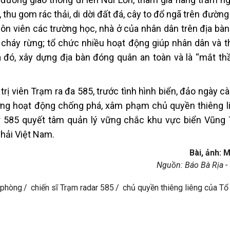
 thu gom rác thải, di dời đất đá, cây to đổ ngã trên đườn
uôn viên các trường học, nhà ở của nhân dân trên địa bà
cháy rừng; tổ chức nhiều hoạt động giúp nhân dân và t
 đó, xây dựng địa bàn đóng quân an toàn và là “mắt th
rị viên Trạm ra đa 585, trước tình hình biển, đảo ngày 
ường hoạt động chống phá, xâm phạm chủ quyền thiêng l
ar 585 quyết tâm quản lý vững chắc khu vực biển Vũng 
hải Việt Nam.
Bài, ảnh: 
Nguồn: Báo Bà Rịa -
n phòng
chiến sĩ Trạm radar 585
chủ quyền thiêng liêng của Tổ