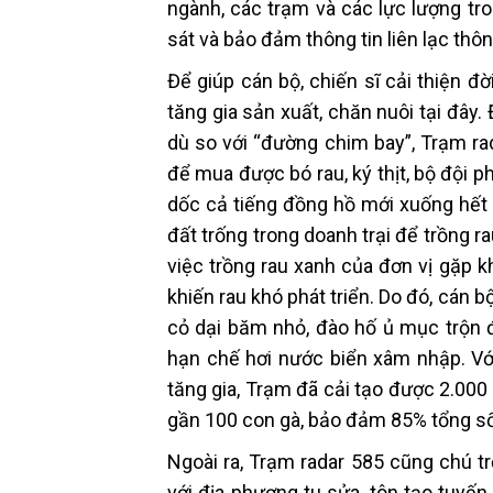
ngành, các trạm và các lực lượng tro
sát và bảo đảm thông tin liên lạc thôn
Để giúp cán bộ, chiến sĩ cải thiện đ
tăng gia sản xuất, chăn nuôi tại đây
dù so với “đường chim bay”, Trạm r
để mua được bó rau, ký thịt, bộ đội p
dốc cả tiếng đồng hồ mới xuống hết 
đất trống trong doanh trại để trồng ra
việc trồng rau xanh của đơn vị gặp 
khiến rau khó phát triển. Do đó, cán b
cỏ dại băm nhỏ, đào hố ủ mục trộn 
hạn chế hơi nước biển xâm nhập. Với 
tăng gia, Trạm đã cải tạo được 2.000
gần 100 con gà, bảo đảm 85% tổng s
Ngoài ra, Trạm radar 585 cũng chú t
với địa phương tu sửa, tôn tạo tuyế