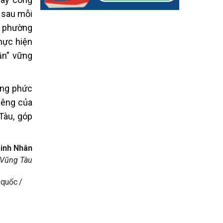
g sau mỗi
n phường
hực hiện
ần” vững
càng phức
iêng của
Tàu, góp
Minh Nhân
 Vũng Tàu
 quốc