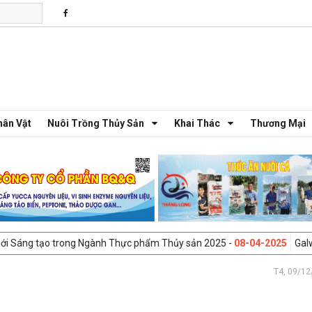
hân Vật
Nuôi Trồng Thủy Sản
Khai Thác
Thương Mại
g Ngành Thực phẩm Thủy sản 2025 -
08-04-2025
Galway, Ireland - Hội 
T4, 09/12