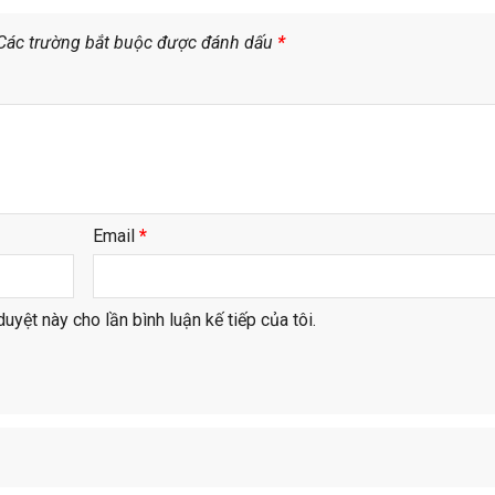
Các trường bắt buộc được đánh dấu
*
Email
*
duyệt này cho lần bình luận kế tiếp của tôi.