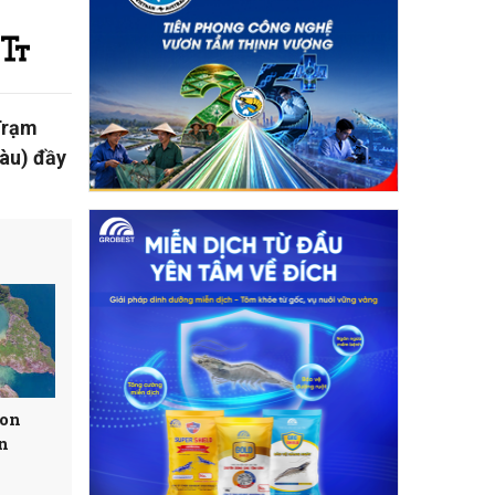
Trạm
Tàu) đầy
con
n