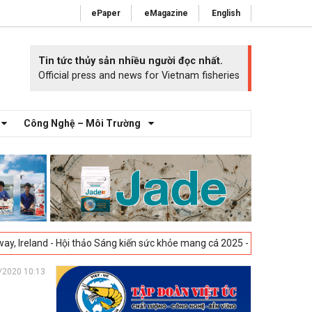
ePaper
eMagazine
English
Tin tức thủy sản nhiều người đọc nhất.
Official press and news for Vietnam fisheries
Công Nghệ – Môi Trường
thảo Sáng kiến sức khỏe mang cá 2025 -
23-04-2025
Vigo, Tây Ban Nha 
/2020 10:13