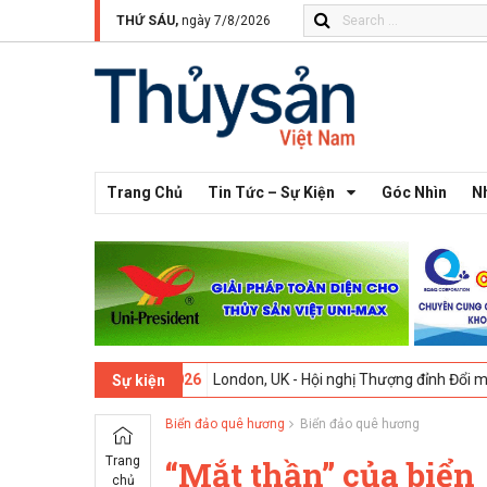
THỨ SÁU,
ngày 7/8/2026
Trang Chủ
Tin Tức – Sự Kiện
Góc Nhìn
N
9-02-2026
London, UK - Hội nghị Thượng đỉnh Đổi mới Sáng tạo tron
Sự kiện
Biển đảo quê hương
Biển đảo quê hương
Trang
“Mắt thần” của biển
chủ