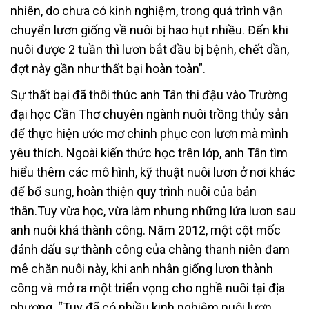
nhiên, do chưa có kinh nghiệm, trong quá trình vận
chuyển lươn giống về nuôi bị hao hụt nhiều. Đến khi
nuôi được 2 tuần thì lươn bắt đầu bị bệnh, chết dần,
đợt này gần như thất bại hoàn toàn”.
Sự thất bại đã thôi thúc anh Tân thi đậu vào Trường
đại học Cần Thơ chuyên ngành nuôi trồng thủy sản
để thực hiện ước mơ chinh phục con lươn mà mình
yêu thích. Ngoài kiến thức học trên lớp, anh Tân tìm
hiểu thêm các mô hình, kỹ thuật nuôi lươn ở nơi khác
để bổ sung, hoàn thiện quy trình nuôi của bản
thân.Tuy vừa học, vừa làm nhưng những lứa lươn sau
anh nuôi khá thành công. Năm 2012, một cột mốc
đánh dấu sự thành công của chàng thanh niên đam
mê chăn nuôi này, khi anh nhân giống lươn thành
công và mở ra một triển vọng cho nghề nuôi tại địa
phương. “Tuy đã có nhiều kinh nghiệm nuôi lươn