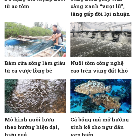
từ ao tôm
càng xanh “vượt lũ”,
tăng gấp đôi lợi nhuận
Bám cửa sông làm giàu
Nuôi tôm công nghệ
từ cá vược lồng bè
cao trên vùng đất khó
Mô hình nuôi lươn
Cá bống mú mở hướng
theo hướng hiện đại,
sinh kế cho ngư dân
hiệu quả
ven biển