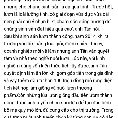
nhưng cho chúng sinh sản là cả quá trình. Trước hết,
lươn là loài lưỡng tính, có giai đoạn vừa đực vừa cái
nên phải chú ý nhận biết, chăm sóc đúng hướng để
chúng sinh sản đạt hiệu quả cao”, anh Tân nói.
Sau khi sinh sản lươn thành công, năm 2014, khi ra
trường với tấm bằng loại giỏi, được nhiều đơn vị,
doanh nghiệp mời về làm nhưng anh Tân vẫn quyết
tâm về nhà theo nghề nuôi lươn. Lúc này, với kinh
nghiệm cùng vốn kiến thức tích lũy được, anh Tân
quyết định làm ăn lớn khi gom góp tiền trong gia đình
và vay thêm đầu tư hơn 100 triệu đồng mở rộng diện
tích kết hợp làm giống và nuôi lươn thương
phẩm.Còn những lứa lươn giống đầu tiên ươm thành
công được anh tuyển chọn nuôi lớn để tạo đàn lươn
bố mẹ quy mô lớn, đủ cung cấp cho thị trường. Trong
quá trình nuôi, anh tuyển chọn kỹ từng con để có đàn