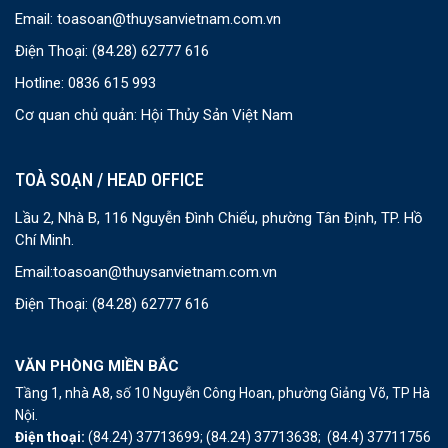
Email:
toasoan@thuysanvietnam.com.vn
Điện Thoại:
(84.28) 62777 616
Hotline: 0836 615 993
Cơ quan chủ quản: Hội Thủy Sản Việt Nam
TOÀ SOẠN / HEAD OFFICE
Lầu 2, Nhà B, 116 Nguyễn Đình Chiểu, phường Tân Định, TP. Hồ
Chí Minh.
Email:
toasoan@thuysanvietnam.com.vn
Điện Thoại:
(84.28) 62777 616
VĂN PHÒNG MIỀN BẮC
Tầng 1, nhà A8, số 10 Nguyễn Công Hoan, phường Giảng Võ, TP Hà
Nội.
Điện thoại:
(84.24) 37713699;
(84.24) 37713638;
(84.4) 37711756