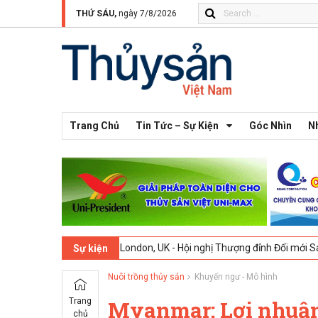
THỨ SÁU,
ngày 7/8/2026
Trang Chủ
Tin Tức – Sự Kiện
Góc Nhìn
N
2-2026
London, UK - Hội nghị Thượng đỉnh Đổi mới Sáng tạo trong N
Sự kiện
Nuôi trồng thủy sản
Khuyến ngư - Mô hình
Trang
Myanmar: Lợi nhuận
chủ