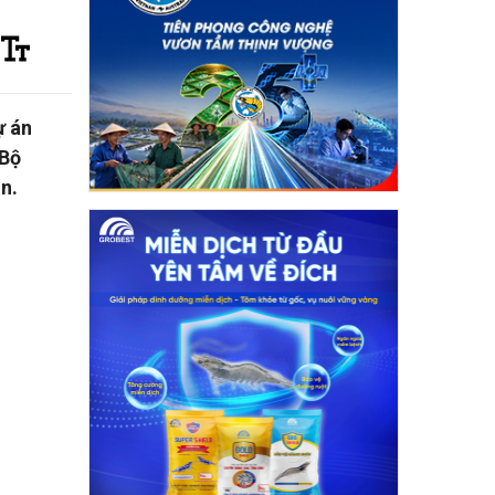
ự án
 Bộ
n.