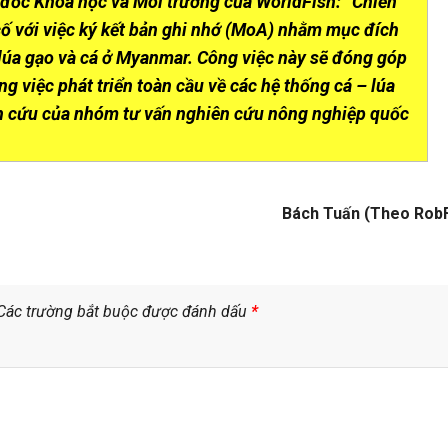
m đốc Khoa học và Môi trường của WorldFish: “Chiến
ố với việc ký kết bản ghi nhớ (MoA) nhằm mục đích
 lúa gạo và cá ở Myanmar. Công việc này sẽ đóng góp
ng việc phát triển toàn cầu về các hệ thống cá – lúa
n cứu của nhóm tư vấn nghiên cứu nông nghiệp quốc
Bách Tuấn (Theo RobF
Các trường bắt buộc được đánh dấu
*