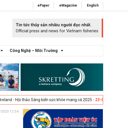
ePaper
eMagazine
English
Tin tức thủy sản nhiều người đọc nhất.
Official press and news for Vietnam fisheries
Công Nghệ – Môi Trường
o Sáng kiến sức khỏe mang cá 2025 -
23-04-2025
Vigo, Tây Ban Nha - T
/2020 12:54