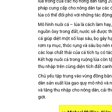
lúa trồng của các hộ nông dân tăng 2
pháp cung cấp cho nông dân tại các đ
lúa có thể đối phó với những tác động
Mô hình nuôi cá – lúa là cách làm hay
nguồn ôxy trong đất, nước sẽ được thư
cá giúp diệt một số loại sâu, bọ gây 
rơm rạ mục, thóc rụng và sâu bọ nên n
các loại chất thải của cá tích tụ có 
Kết hợp nuôi cá trong ruộng lúa còn t
thu nhập trên cùng diện tích đất canh
Chủ yếu tập trung vào vùng đồng bằn
dân sản xuất lúa gạo quy mô nhỏ và 
và tăng thu nhập cho nông dân, cải t
giới.