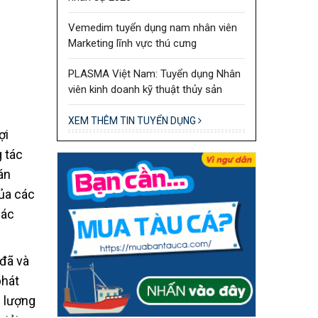
Vemedim tuyển dụng nam nhân viên
Marketing lĩnh vực thú cưng
PLASMA Việt Nam: Tuyển dụng Nhân
viên kinh doanh kỹ thuật thủy sản
XEM THÊM TIN TUYỂN DỤNG
ợi
 tác
án
ủa các
các
 đã và
phát
n lượng