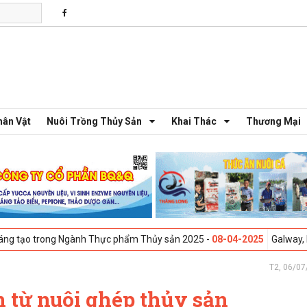
hân Vật
Nuôi Trồng Thủy Sản
Khai Thác
Thương Mại
gành Thực phẩm Thủy sản 2025 -
08-04-2025
Galway, Ireland - Hội thả
T2, 06/07
 từ nuôi ghép thủy sản