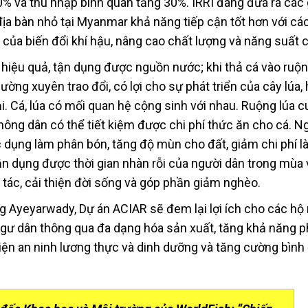
0% và thu nhập bình quân tăng 30%. IRRI đang đưa ra các 
ịa bàn nhỏ tại Myanmar khả năng tiếp cận tốt hơn với cá
 của biến đổi khí hậu, nâng cao chất lượng và năng suất c
, hiệu quả, tận dụng được nguồn nước; khi thả cá vào ruộn
ờng xuyên trao đổi, có lợi cho sự phát triển của cây lúa,
hại. Cá, lúa có mối quan hệ cộng sinh với nhau. Ruộng lúa 
ông dân có thể tiết kiệm được chi phí thức ăn cho cá. Ng
tác dụng làm phân bón, tăng độ mùn cho đất, giảm chi phí l
ận dụng được thời gian nhàn rỗi của người dân trong mùa 
 tác, cải thiện đời sống và góp phần giảm nghèo.
g Ayeyarwady, Dự án ACIAR sẽ đem lại lợi ích cho các hộ
ngư dân thông qua đa dạng hóa sản xuất, tăng khả năng p
hiện an ninh lương thực và dinh dưỡng và tăng cường bình