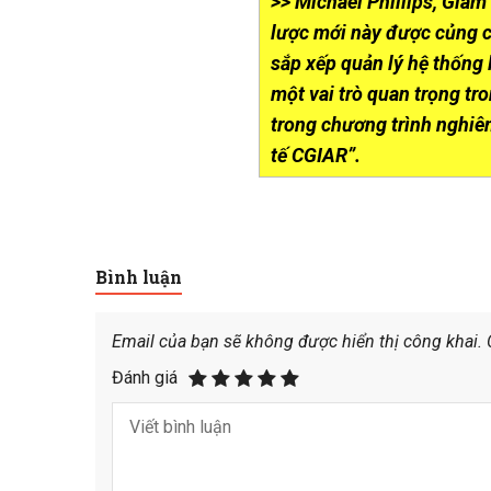
>> Michael Phillips, Giá
lược mới này được củng c
sắp xếp quản lý hệ thống
một vai trò quan trọng tro
trong chương trình nghiê
tế CGIAR”.
Bình luận
Email của bạn sẽ không được hiển thị công khai.
Đánh giá