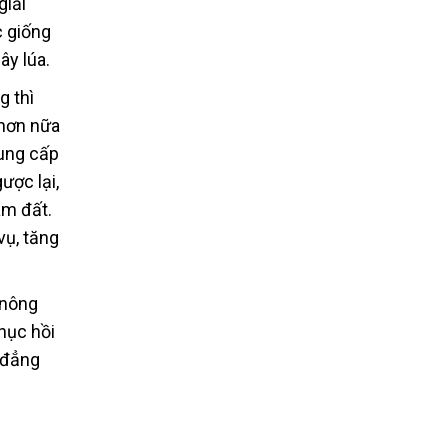
giải
c giống
ây lúa.
g thì
 hơn nữa
cung cấp
ược lại,
àm đất.
vụ, tăng
 nông
hục hồi
 đẳng