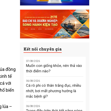
Kết nối chuyên gia
07/08/2026
Muốn con giống khỏe, nên thả vào
 lúa đồng
thời điểm nào?
kinh tế
06/08/2026
cá với
Cá rô phi có thân trắng đục, nhiều
phổ biến
nhớt, bơi mất phương hướng là
mắc bệnh gì?
g lúa –
06/08/2026
Trong điều kiện thời tiết nắng nóng