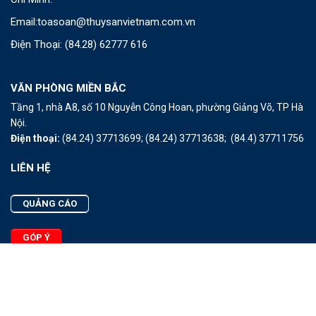
Email:
toasoan@thuysanvietnam.com.vn
Điện Thoại:
(84.28) 62777 616
VĂN PHÒNG MIỀN BẮC
Tầng 1, nhà A8, số 10 Nguyễn Công Hoan, phường Giảng Võ, TP Hà
Nội.
Điện thoại:
(84.24) 37713699;
(84.24) 37713638;
(84.4) 37711756
LIÊN HỆ
QUẢNG CÁO
GÓP Ý
LIÊN HỆ
Quảng Cáo