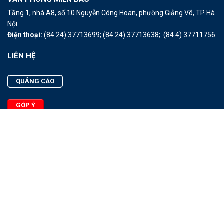
Tầng 1, nhà A8, số 10 Nguyễn Công Hoan, phường Giảng Võ, TP Hà
Nội.
Điện thoại:
(84.24) 37713699;
(84.24) 37713638;
(84.4) 37711756
LIÊN HỆ
QUẢNG CÁO
GÓP Ý
LIÊN HỆ
Quảng Cáo
Góp Ý
Facebook
2025 - © Bản quyền thuộc Tạp chí Thủy sản Việt Nam