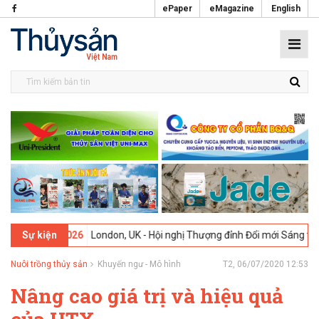
ePaper
eMagazine
English
02-2026
London, UK - Hội nghị Thượng đỉnh Đổi mới Sáng tạo trong 
Sự kiện
Nuôi trồng thủy sản
Khuyến ngư - Mô hình
T2, 06/07/2020 12:53
Nâng cao giá trị và hiệu quả