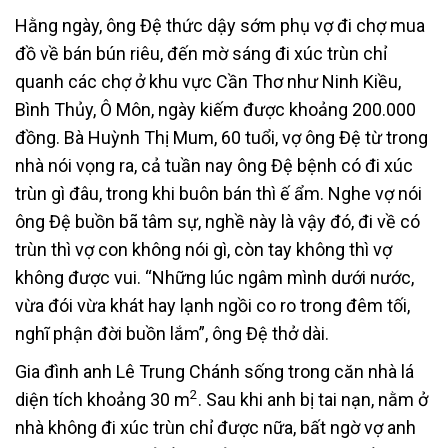
Hằng ngày, ông Đệ thức dậy sớm phụ vợ đi chợ mua
đồ về bán bún riêu, đến mờ sáng đi xúc trùn chỉ
quanh các chợ ở khu vực Cần Thơ như Ninh Kiều,
Bình Thủy, Ô Môn, ngày kiếm được khoảng 200.000
đồng. Bà Huỳnh Thị Mum, 60 tuổi, vợ ông Đệ từ trong
nhà nói vọng ra, cả tuần nay ông Đệ bệnh có đi xúc
trùn gì đâu, trong khi buôn bán thì ế ẩm. Nghe vợ nói
ông Đệ buồn bã tâm sự, nghề này là vậy đó, đi về có
trùn thì vợ con không nói gì, còn tay không thì vợ
không được vui. “Những lúc ngâm mình dưới nước,
vừa đói vừa khát hay lạnh ngồi co ro trong đêm tối,
nghĩ phận đời buồn lắm”, ông Đệ thở dài.
Gia đình anh Lê Trung Chánh sống trong căn nhà lá
2
diện tích khoảng 30 m
. Sau khi anh bị tai nạn, nằm ở
nhà không đi xúc trùn chỉ được nữa, bất ngờ vợ anh