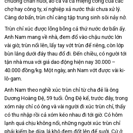
chuồng chăn nuôi, ao cá và cả miệng cống của các
chợ hay công ty, xí nghiệp xả nước thải chưa xử lý.
Càng dơ bẩn, trùn chỉ càng tập trung sinh sôi nảy nở.
Trùn chỉ xúc được lõng bõng cả thứ nước dơ bẩn ấy.
Anh Nam mang về nhà, đem đổ vào chậu nước lớn
vài giờ, trùn nổi lên, lấy tay vớt trùn để riêng, còn lớp
bùn lắng dưới đáy thau đổ đi. Đến chiều, có người tới
tận nhà mua với giá dao động hiện nay 30.000 –
40.000 đồng/kg. Một ngày, anh Nam vớt được vài ki-
lô-gam.
Anh Nam theo nghề xúc trùn chỉ từ cha đẻ là ông
Dương Hoàng Đệ, 59 tuổi. Ông Đệ kể, trước đây, trong
xóm này chỉ có ông và vài người đi xúc trùn chỉ, thấy
có thu nhập rồi cả xóm kéo nhau đi tới giờ. Có hôm
lạnh quá chịu không nổi, những người xúc trùn chỉ
phải kiếm bẹ dừa, lá khô đem đốt lên để sưởi. Cứ ở