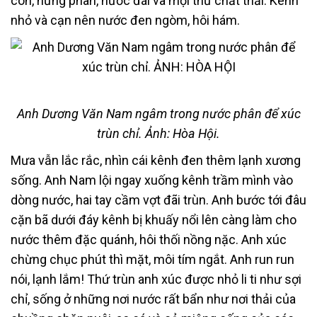
con, hứng phân, nước đái và mọi thứ chất thải. Kênh
nhỏ và cạn nên nước đen ngòm, hôi hám.
Anh Dương Văn Nam ngâm trong nước phân để xúc
trùn chỉ. Ảnh: Hòa Hội.
Mưa vẫn lắc rắc, nhìn cái kênh đen thêm lạnh xương
sống. Anh Nam lội ngay xuống kênh trầm mình vào
dòng nước, hai tay cầm vợt đãi trùn. Anh bước tới đâu
cặn bã dưới đáy kênh bị khuấy nổi lên càng làm cho
nước thêm đặc quánh, hôi thối nồng nặc. Anh xúc
chừng chục phút thì mặt, môi tím ngắt. Anh run run
nói, lạnh lắm! Thứ trùn anh xúc được nhỏ li ti như sợi
chỉ, sống ở những nơi nước rất bẩn như nơi thải của