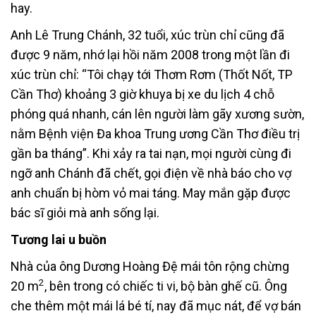
hay.
Anh Lê Trung Chánh, 32 tuổi, xúc trùn chỉ cũng đã
được 9 năm, nhớ lại hồi năm 2008 trong một lần đi
xúc trùn chỉ: “Tôi chạy tới Thơm Rơm (Thốt Nốt, TP
Cần Thơ) khoảng 3 giờ khuya bị xe du lịch 4 chỗ
phóng quá nhanh, cán lên người làm gãy xương sườn,
nằm Bệnh viện Đa khoa Trung ương Cần Thơ điều trị
gần ba tháng”. Khi xảy ra tai nạn, mọi người cùng đi
ngỡ anh Chánh đã chết, gọi điện về nhà báo cho vợ
anh chuẩn bị hòm vỏ mai táng. May mắn gặp được
bác sĩ giỏi mà anh sống lại.
Tương lai u buồn
Nhà của ông Dương Hoàng Đệ mái tôn rộng chừng
2
20 m
, bên trong có chiếc ti vi, bộ bàn ghế cũ. Ông
che thêm một mái lá bé tí, nay đã mục nát, để vợ bán