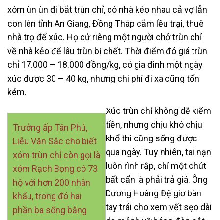
xóm ùn ùn đi bắt trùn chỉ, có nhà kéo nhau cả vợ lẫn
con lên tỉnh An Giang, Đồng Tháp cắm lều trại, thuê
nhà trọ để xúc. Họ cử riêng một người chở trùn chỉ
về nhà kẻo để lâu trùn bị chết. Thời điểm đó giá trùn
chỉ 17.000 – 18.000 đồng/kg, có gia đình một ngày
xúc được 30 – 40 kg, nhưng chi phí đi xa cũng tốn
kém.
Xúc trùn chỉ không dễ kiếm
tiền, nhưng chịu khó chịu
Trưởng ấp Tân Phú,
khổ thì cũng sống được
Liễu Văn Sắc cho biết
qua ngày. Tuy nhiên, tai nạn
xóm trùn chỉ còn gọi là
luôn rình rập, chỉ một chút
xóm Rạch Bọng có 73
bất cẩn là phải trả giá. Ông
hộ với hơn 200 nhân
Dương Hoàng Đệ giơ bàn
khẩu, trong đó hai
tay trái cho xem vết sẹo dài
phần ba sống bằng