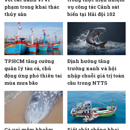
phạm trong khai thác
vụ công tác Cảnh sát
thủy sản
biển tại Hải đội 102
TP.HCM tăng cường
Định hướng tăng
quản lý tàu cá, chủ
trưởng xanh và hội
động ứng phó thiên tai
nhập chuỗi giá trị toàn
mùa mưa bão
cầu trong NTTS
Cá voi mõm khoằm
Siết chặt chống khai