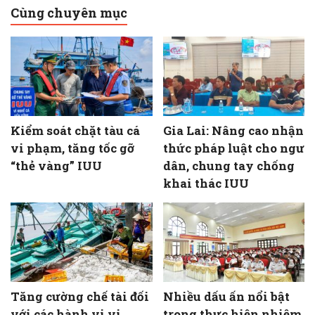
Cùng chuyên mục
Kiểm soát chặt tàu cá
Gia Lai: Nâng cao nhận
vi phạm, tăng tốc gỡ
thức pháp luật cho ngư
“thẻ vàng” IUU
dân, chung tay chống
khai thác IUU
Tăng cường chế tài đối
Nhiều dấu ấn nổi bật
với các hành vi vi
trong thực hiện nhiệm