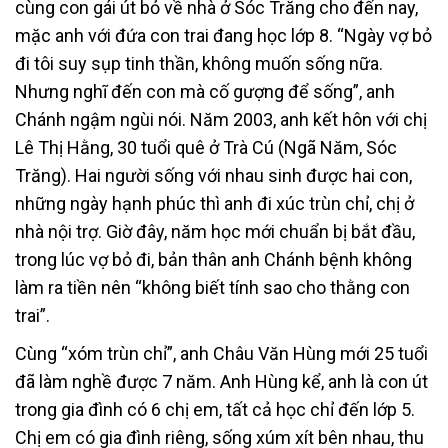
cùng con gái út bỏ về nhà ở Sóc Trăng cho đến nay,
mặc anh với đứa con trai đang học lớp 8. “Ngày vợ bỏ
đi tôi suy sụp tinh thần, không muốn sống nữa.
Nhưng nghĩ đến con mà cố gượng để sống”, anh
Chánh ngậm ngùi nói. Năm 2003, anh kết hôn với chị
Lê Thị Hằng, 30 tuổi quê ở Trà Cú (Ngã Năm, Sóc
Trăng). Hai người sống với nhau sinh được hai con,
những ngày hạnh phúc thì anh đi xúc trùn chỉ, chị ở
nhà nội trợ. Giờ đây, năm học mới chuẩn bị bắt đầu,
trong lúc vợ bỏ đi, bản thân anh Chánh bệnh không
làm ra tiền nên “không biết tính sao cho thằng con
trai”.
Cùng “xóm trùn chỉ”, anh Châu Văn Hùng mới 25 tuổi
đã làm nghề được 7 năm. Anh Hùng kể, anh là con út
trong gia đình có 6 chị em, tất cả học chỉ đến lớp 5.
Chị em có gia đình riêng, sống xúm xít bên nhau, thu