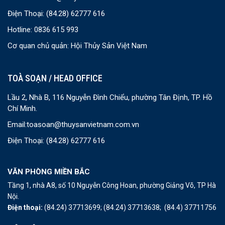
Điện Thoại:
(84.28) 62777 616
Hotline: 0836 615 993
Cơ quan chủ quản: Hội Thủy Sản Việt Nam
TOÀ SOẠN / HEAD OFFICE
Lầu 2, Nhà B, 116 Nguyễn Đình Chiểu, phường Tân Định, TP. Hồ
Chí Minh.
Email:
toasoan@thuysanvietnam.com.vn
Điện Thoại:
(84.28) 62777 616
VĂN PHÒNG MIỀN BẮC
Tầng 1, nhà A8, số 10 Nguyễn Công Hoan, phường Giảng Võ, TP Hà
Nội.
Điện thoại:
(84.24) 37713699;
(84.24) 37713638;
(84.4) 37711756