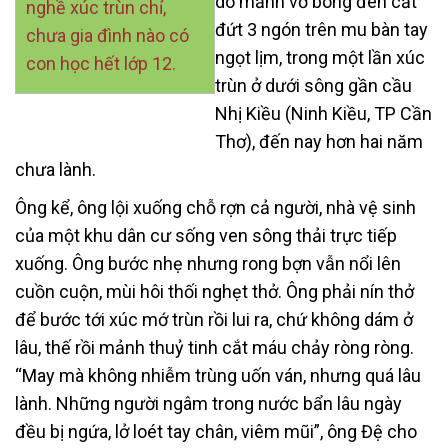
do mảnh vỡ bóng đèn cắt
nghề xúc trùn chỉ,
đứt 3 ngón trên mu bàn tay
chưa gia đình nào có
ngọt lịm, trong một lần xúc
con học hết lớp 12.
trùn ở dưới sông gần cầu
Nhị Kiều (Ninh Kiều, TP Cần
Thơ), đến nay hơn hai năm
chưa lành.
Ông kể, ông lội xuống chỗ rợn cả người, nhà vệ sinh
của một khu dân cư sống ven sông thải trực tiếp
xuống. Ông bước nhẹ nhưng rong bợn vẫn nổi lên
cuồn cuộn, mùi hôi thối nghẹt thở. Ông phải nín thở
để bước tới xúc mớ trùn rồi lui ra, chứ không dám ở
lâu, thế rồi mảnh thuỷ tinh cắt máu chảy ròng ròng.
“May mà không nhiễm trùng uốn ván, nhưng quá lâu
lành. Những người ngâm trong nước bẩn lâu ngày
đều bị ngứa, lở loét tay chân, viêm mũi”, ông Đệ cho